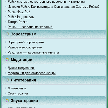
Рейки система естественного исцеления и гармонии.
История Рейки: Как выглядела Оригинальная Система Рейки?
Рэйки Фам Рэй
Рейки Иггдрасиль
Тантра Рэйки.
Рэйки — исполнение желаний.
Зороастризм
Эгрегорный Зороастризм
Разное о зороастризме
Результат — за считанные минуты
Медитации
Дикша медитации.
Медитации для самореализации
Литотерапия
Литотерапия
Стоунтерапия
Звукотерапия