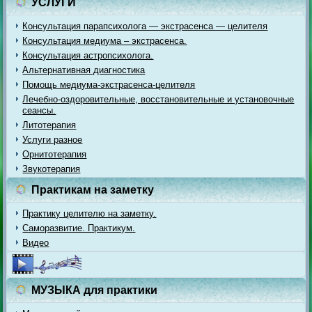
УСЛУГИ
Консультация парапсихолога — экстрасенса — целителя
Консультация медиума – экстрасенса.
Консультация астропсихолога.
Альтернативная диагностика
Помощь медиума-экстрасенса-целителя
Лечебно-оздоровительные, восстановительные и установочные
сеансы.
Литотерапия
Услуги разное
Орнитотерапия
Звукотерапия
Практикам на заметку
Практику целителю на заметку.
Саморазвитие. Практикум.
Видео
МУЗЫКА для практики