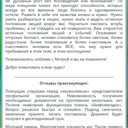
же духовный рост без ясновидения или яснознания? По
мере очищения тонких тел приходят способности, которых
всегда во все времена люди боялись и одновременно
хотели. Развить в себе эти качества можно и нужно. Нужно
уметь разбираться в людях, нужно знать и видеть истинное
положение вещей вокруг вас. Научиться смотреть вглубь
проблемы, а не страдать на её поверхности. Вам откроются
истинные положения вещей и событий. Осознавая и
отпуская балласт, человек становится более светлым, более
радостным, более позитивным и более счастливым. А у
счастливого человека есть ВСЕ, что ему нужно для
пребывания в этом теле, в этом воплощении.
Познакомьтесь поближе с Митрой и вы не пожалеете!
Добро пожаловать в мир чудес!
___________________________________________
Отзывы практикующих:
Плачущая старушка перед «неумолимым» представителем
профильной организации. Невозможность получения
необходимых документов на протяжении нескольких лет.
Полное нежелание функционера помочь «безвозмездно».
Вопрос решился быстро и спокойно. Подход смягчился,
заявление принято, печать поставлена. Документ будет
получен в десятидневный срок.
Молодой парень. Многолетняя отечность ног. После первого