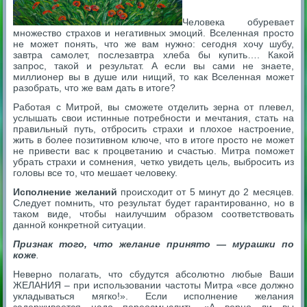
Человека обуревает
множество страхов и негативных эмоций. Вселенная просто
не может понять, что же вам нужно: сегодня хочу шубу,
завтра самолет, послезавтра хлеба бы купить…. Какой
запрос, такой и результат. А если вы сами не знаете,
миллионер вы в душе или нищий, то как Вселенная может
разобрать, что же вам дать в итоге?
Работая с Митрой, вы сможете отделить зерна от плевел,
услышать свои истинные потребности и мечтания, стать на
правильный путь, отбросить страхи и плохое настроение,
жить в более позитивном ключе, что в итоге просто не может
не привести вас к процветанию и счастью. Митра поможет
убрать страхи и сомнения, четко увидеть цель, выбросить из
головы все то, что мешает человеку.
Исполнение желаний
происходит от 5 минут до 2 месяцев.
Следует помнить, что результат будет гарантированно, но в
таком виде, чтобы наилучшим образом соответствовать
данной конкретной ситуации.
Признак того, что желание принято — мурашки по
коже
.
Неверно полагать, что сбудутся абсолютно любые Ваши
ЖЕЛАНИЯ – при использовании частоты Митра «все должно
укладываться мягко!». Если исполнение желания
задерживается надо переосмыслить «А верно ли вы