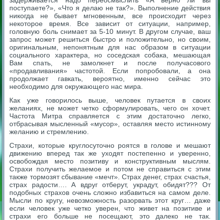
поступаете?», «Что я делаю не так?». Выполнение действия
никогда не бывает мгновенным, все происходит через
некоторое время. Все зависит от ситуации, например,
головную боль снимает за 5-10 минут. В другом случае, ваш
запрос может решиться быстро и положительно, но своим,
оригинальным, непонятным для нас образом в ситуации
социального характера, но соседская собака, мешающая
Вам спать, не замолкнет и после получасового
«продавливания» частотой. Если попробовали, а она
продолжает гавкать, вероятно, именно сейчас это
необходимо для окружающего нас мира.
Как уже говорилось выше, человек путается в своих
желаниях, не может четко сформулировать, чего он хочет.
Частота Митра справляется с этим достаточно легко,
отбрасывая мысленный «мусор», оставляя место истинному
желанию и стремлению.
Страхи, которые круглосуточно роятся в голове и мешают
движению вперед так же уходят постепенно и уверенно,
освобождая место позитиву и конструктивным мыслям.
Страхи получить желаемое и потом не справиться с этим
также тормозят сбывание «мечт». Страх денег, страх счастья,
страх радости…. А вдруг отберут, украдут, обидят??? От
подобных страхов очень сложно избавиться на самом деле.
Мысли по кругу, невозможность разорвать этот круг… даже
если человек уже четко уверен, что живет на позитиве и
страхи его больше не посещают, это далеко не так.