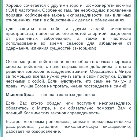
Хорошо сочетается с другими зоро и Космоэнергетическими
(КЭН) частотами. Особенно там, где необходимо проявление
порядка, соблюдение закона и справедливости, как в личных
отношениях, так и в общественных делах и объединениях.
Для защиты для себя и других людей, очищения
пространства, наполнение его золотой энергией, исцеления
от различных заболеваний, а также в частности
использование во время сеансов для избавления от
одержания, изгнания сущностей (экзорцизм);
Очень мощная, действенная «волшебная палочка» широкого
спектра действия, с явно выраженным действием в плане
решения вопросов повседневной жизни. Обращаясь к Митре
за помощью всегда нужно учитывать и свои поступки. Будьте
честными с собой. Если чувствуете, что сами не так уж и
правы, лучше Богов не трогать, иначе пострадаете и сами!!!
Мыслеобраз
— юноша в золотых доспехах.
Если Вас кто-то обидел или поступил несправедливо,
обратитесь к Митре, и он обязательно поможет Вам с
позиций Космических законов справедливости.
Быстро, «волевым решением», снимает психосоматические
расстройства, устраняет психологическую дисгармонию,
работает на оздоровление.