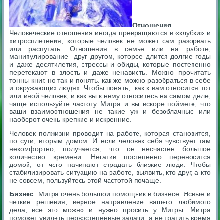
Отношения.
Человеческие отношения иногда превращаются в «клубки» и
хитросплетения, которые человек не может сам разорвать
или распутать. Отношения в семье или на работе,
манипулирование друг другом, которое длится долгие годы
и даже десятилетия, стрессы и обиды, которые постепенно
перетекают в злость и даже ненависть. Можно прочитать
тонны книг, но так и понять, как же можно разобраться в себе
и окружающих людях. Чтобы понять, как к вам относится тот
или иной человек, и как вы к нему относитесь на самом деле,
чаще используйте частоту Митра и вы вскоре поймете, что
ваши взаимоотношения не такие уж и безоблачные или
наоборот очень крепкие и искренние.
Человек полжизни проводит на работе, которая становится,
по сути, вторым домом. И если человек себя чувствует там
некомфортно, получается, что он несчастен большое
количество времени. Негатив постепенно переносится
домой, от чего начинают страдать близкие люди. Чтобы
стабилизировать ситуацию на работе, выявить, кто друг, а кто
не совсем, пользуйтесь этой частотой почаще.
Бизнес
. Митра очень большой помощник в бизнесе. Ясные и
четкие решения, верное направление вашего любимого
дела, все это можно и нужно просить у Митры. Митра
поможет увидеть первостепенные задачи, а не тратить время