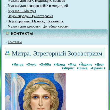
Музыка для йоги, медитации, сеансов
Музыка для сеансов рейки и медитаций
Музыка — Мантры
Звуки пироды. Орнитотерапия
Звуки природы. Музыка для сеансов.
Музыка для здоровья. Целебная сессия.
КОНТАКТЫ
Контакты
Митра. Эгрегорный Зороастризм.
♦Митра
♦Хумо
♦Хубби
♦Нахид
♦Мах
♦Йедине
♦Деен
♦Мирих
♦Эшма
♦Сраош
♦