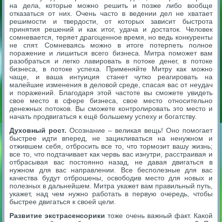
на дела, которые можно решить и позже либо вообще
отказаться от них. Очень часто в ведении дел не хватает
решимости и твердости, от которых зависит быстрота
принятия решений и как итог, удача и достаток. Человек
сомневается, теряет драгоценное время, но ведь конкуренты
не спят. Сомневаясь можно в итоге потерпеть полное
поражение и лишиться всего бизнеса. Митра поможет вам
разобраться и легко лавировать в потоке денег, в потоке
бизнеса, в потоке успеха. Применяйте Митру как можно
чаще, и ваша интуиция станет чутко реагировать на
малейшие изменения в деловой среде, спасая вас от неудач
и поражений. Благодаря этой частоте вы сможете увидеть
свое место в сфере бизнеса, свое место относительно
денежных потоков. Вы сможете контролировать это место и
начать продвигаться к ещё большему успеху и богатству.
Духовный рост.
Осознание – великая вещь! Оно помогает
быстрее идти вперед, не зацикливаться на ненужном и
отжившем себя, отбросить все то, что тормозит вашу жизнь;
все то, что подтачивает как червь вас изнутри, расстраивая и
отбрасывая вас постоянно назад, не давая двигаться в
нужном для вас направлении. Все бесполезные для вас
качества будут отброшены, освободив место для новых и
полезных в дальнейшем. Митра укажет вам правильный путь,
укажет, над чем нужно работать в первую очередь, чтобы
быстрее двигаться к своей цели.
Развитие экстрасенсорики
тоже очень важный факт. Какой