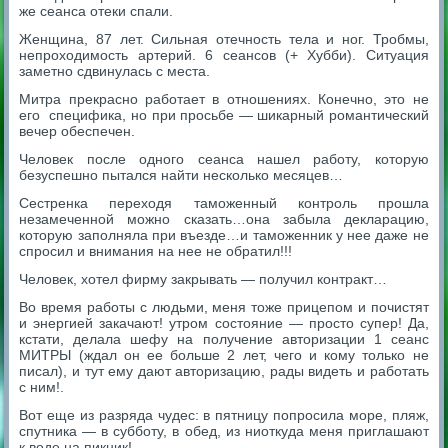
же сеанса отеки спали.
Женщина, 87 лет. Сильная отечность тела и ног. Тробмы,
непроходимость артерий. 6 сеансов (+ Хубби). Ситуация
заметно сдвинулась с места.
Митра прекрасно работает в отношениях. Конечно, это не
его специфика, но при просьбе — шикарный романтический
вечер обеспечен.
Человек после одного сеанса нашел работу, которую
безуспешно пытался найти несколько месяцев…
Сестренка переходя таможенный контроль прошла
незамеченной можно сказать…она забыла декларацию,
которую заполняла при въезде…и таможенник у нее даже не
спросил и внимания на нее не обратил!!!
Человек, хотел фирму закрывать — получил контракт…
Во время работы с людьми, меня тоже прицепом и почистят
и энергией закачают! утром состояние — просто супер! Да,
кстати, делала шефу на получение авторизации 1 сеанс
МИТРЫ (ждал он ее больше 2 лет, чего и кому только не
писал), и тут ему дают авторизацию, рады видеть и работать
с ним!.
Вот еще из разряда чудес: в пятницу попросила море, пляж,
спутника — в субботу, в обед, из ниоткуда меня приглашают
к воде на пикник!