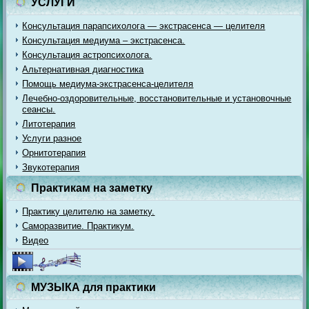
УСЛУГИ
Консультация парапсихолога — экстрасенса — целителя
Консультация медиума – экстрасенса.
Консультация астропсихолога.
Альтернативная диагностика
Помощь медиума-экстрасенса-целителя
Лечебно-оздоровительные, восстановительные и установочные
сеансы.
Литотерапия
Услуги разное
Орнитотерапия
Звукотерапия
Практикам на заметку
Практику целителю на заметку.
Саморазвитие. Практикум.
Видео
МУЗЫКА для практики