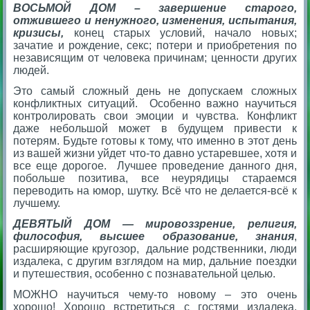
ВОСЬМОЙ ДОМ – завершение старого,
отжившего и ненужного, изменения, испытания,
кризисы,
конец старых условий, начало новых;
зачатие и рождение, секс; потери и приобретения по
независящим от человека причинам; ценности других
людей.
Это самый сложный день не допускаем сложных
конфликтных ситуаций. Особенно важно научиться
контролировать свои эмоции и чувства. Конфликт
даже небольшой может в будущем привести к
потерям. Будьте готовы к тому, что именно в этот день
из вашей жизни уйдет что-то давно устаревшее, хотя и
все еще дорогое. Лучшее проведение данного дня,
побольше позитива, все неурядицы стараемся
переводить на юмор, шутку. Всё что не делается-всё к
лучшему.
ДЕВЯТЫЙ ДОМ — мировоззрение, религия,
философия, высшее образование, знания
,
расширяющие кругозор, дальние родственники, люди
издалека, с другим взглядом на мир, дальние поездки
и путешествия, особенно с познавательной целью.
МОЖНО научиться чему-то новому – это очень
хорошо! Хорошо встретиться с гостями издалека,