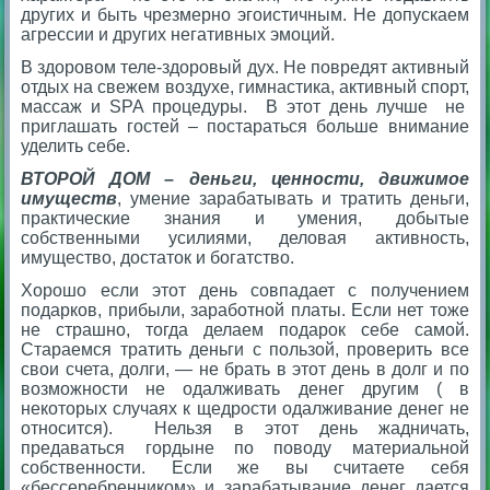
других и быть чрезмерно эгоистичным. Не допускаем
агрессии и других негативных эмоций.
В здоровом теле-здоровый дух. Не повредят активный
отдых на свежем воздухе, гимнастика, активный спорт,
массаж и SPA процедуры. В этот день лучше не
приглашать гостей – постараться больше внимание
уделить себе.
ВТОРОЙ ДОМ
–
деньги, ценности, движимое
имуществ
, умение зарабатывать и тратить деньги,
практические знания и умения, добытые
собственными усилиями, деловая активность,
имущество, достаток и богатство.
Хорошо если этот день совпадает с получением
подарков, прибыли, заработной платы. Если нет тоже
не страшно, тогда делаем подарок себе самой.
Стараемся тратить деньги с пользой, проверить все
свои счета, долги, — не брать в этот день в долг и по
возможности не одалживать денег другим ( в
некоторых случаях к щедрости одалживание денег не
относится). Нельзя в этот день жадничать,
предаваться гордыне по поводу материальной
собственности. Если же вы считаете себя
«бессеребренником» и зарабатывание денег дается