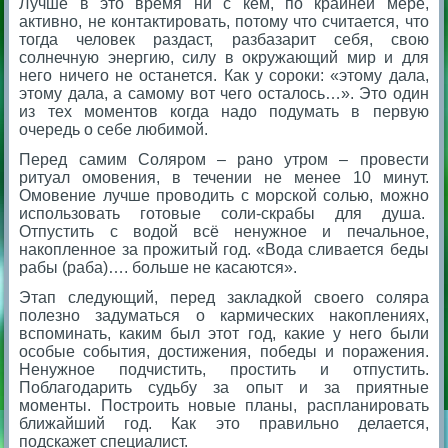
Лучше в это время ни с кем, по крайней мере,
активно, не контактировать, потому что считается, что
тогда человек раздаст, разбазарит себя, свою
солнечную энергию, силу в окружающий мир и для
него ничего не останется. Как у сороки: «этому дала,
этому дала, а самому вот чего осталось…». Это один
из тех моментов когда надо подумать в первую
очередь о себе любимой.
Перед самим Соляром – рано утром – провести
ритуал омовения, в течении не менее 10 минут.
Омовение лучше проводить с морской солью, можно
использовать готовые соли-скрабы для душа.
Отпустить с водой всё ненужное и печальное,
накопленное за прожитый год. «Вода сливается беды
рабы (раба)…. больше не касаются».
Этап следующий, перед закладкой своего соляра
полезно задуматься о кармических накоплениях,
вспоминать, каким был этот год, какие у него были
особые события, достижения, победы и поражения.
Ненужное подчистить, простить и отпустить.
Поблагодарить судьбу за опыт и за приятные
моменты. Построить новые планы, распланировать
ближайший год. Как это правильно делается,
подскажет специалист.