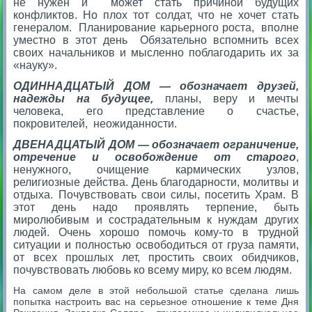
не нужен и может стать причиной будущих
конфликтов. Но плох тот солдат, что не хочет стать
генералом. Планирование карьерного роста, вполне
уместно в этот день Обязательно вспомнить всех
своих начальников и мысленно поблагодарить их за
«науку».
ОДИННАДЦАТЫЙ ДОМ — обозначает друзей,
надежды на будущее,
планы, веру и мечты
человека, его представление о счастье,
покровителей, неожиданности.
ДВЕНАДЦАТЫЙ ДОМ — обозначает ограничение,
отречение и освобождение от старого
,
ненужного, очищение кармических узлов,
религиозные действа. День благодарности, молитвы и
отдыха. Почувствовать свои силы, посетить Храм. В
этот день надо проявлять терпение, быть
миролюбивым и сострадательным к нуждам других
людей. Очень хорошо помочь кому-то в трудной
ситуации и полностью освободиться от груза памяти,
от всех прошлых лет, простить своих обидчиков,
почувствовать любовь ко всему миру, ко всем людям.
На самом деле в этой небольшой статье сделана лишь
попытка настроить вас на серьезное отношение к теме Дня