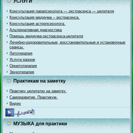
УСЛУГИ
Консультация парапсихолога — экстрасенса — целителя
Консультация медиума – экстрасенса.
Консультация астропсихолога.
Альтернативная диагностика
Помощь медиума-экстрасенса-целителя
Лечебно-оздоровительные, восстановительные и установочные
сеансы.
Литотерапия
Услуги разное
Орнитотерапия
Звукотерапия
Практикам на заметку
Практику целителю на заметку.
Саморазвитие. Практикум.
Видео
МУЗЫКА для практики