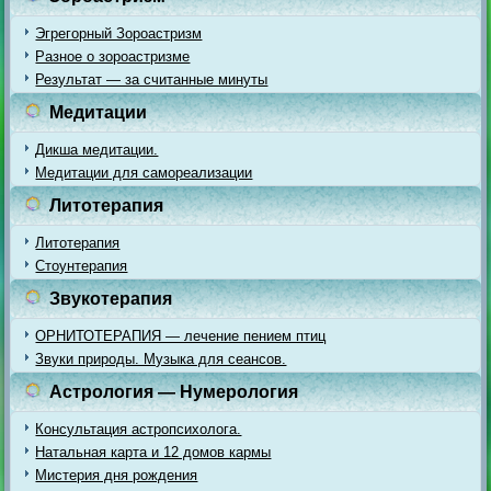
Эгрегорный Зороастризм
Разное о зороастризме
Результат — за считанные минуты
Медитации
Дикша медитации.
Медитации для самореализации
Литотерапия
Литотерапия
Стоунтерапия
Звукотерапия
ОРНИТОТЕРАПИЯ — лечение пением птиц
Звуки природы. Музыка для сеансов.
Астрология — Нумерология
Консультация астропсихолога.
Натальная карта и 12 домов кармы
Мистерия дня рождения