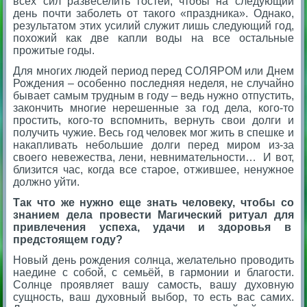
всех сил развеселить гостей, чтобы на следующий
день почти заболеть от такого «праздника». Однако,
результатом этих усилий служит лишь следующий год,
похожий как две капли воды на все остальные
прожитые годы.
Для многих людей период перед СОЛЯРОМ или Днем
Рождения – особенно последняя неделя, не случайно
бывает самым трудным в году – ведь нужно отпустить,
закончить многие нерешенные за год дела, кого-то
простить, кого-то вспомнить, вернуть свои долги и
получить чужие. Весь год человек мог жить в спешке и
накапливать небольшие долги перед миром из-за
своего невежества, лени, невнимательности… И вот,
близится час, когда все старое, отжившее, ненужное
должно уйти.
Так что же нужно еще знать человеку, чтобы со
знанием дела провести Магический ритуал для
привлечения успеха, удачи и здоровья в
предстоящем году?
Новый день рождения солнца, желательно проводить
наедине с собой, с семьёй, в гармонии и благости.
Солнце проявляет вашу самость, вашу духовную
сущность, ваш духовный выбор, то есть вас самих.