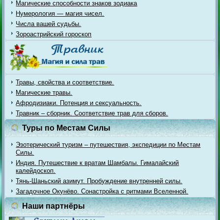
Магические способности знаков зодиака
Нумерология — магия чисел.
Числа вашей судьбы.
Зороастрийский гороскоп
Травы, свойства и соответствие.
Магические травы.
Афродизиаки. Потенция и сексуальность.
Травник – сборник. Соответствие трав для сборов.
Туры по Местам Силы
Эзотерический туризм – путешествия, экспедиции по Местам
Силы.
Индия. Путешествие к вратам Шамбалы. Гималайский
калейдоскоп.
Тянь-Шаньский азимут. Пробуждение внутренней силы.
Загадочное Окунёво. Сонастройка с ритмами Вселенной.
Наши партнёры