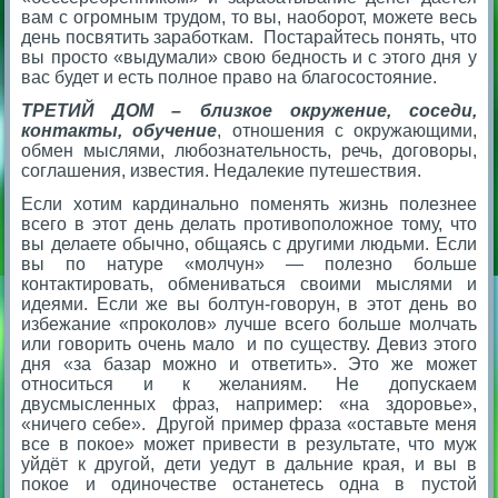
вам с огромным трудом, то вы, наоборот, можете весь
день посвятить заработкам. Постарайтесь понять, что
вы просто «выдумали» свою бедность и с этого дня у
вас будет и есть полное право на благосостояние.
ТРЕТИЙ ДОМ – близкое окружение, соседи,
контакты, обучение
, отношения с окружающими,
обмен мыслями, любознательность, речь, договоры,
соглашения, известия. Недалекие путешествия.
Если хотим кардинально поменять жизнь полезнее
всего в этот день делать противоположное тому, что
вы делаете обычно, общаясь с другими людьми. Если
вы по натуре «молчун» — полезно больше
контактировать, обмениваться своими мыслями и
идеями. Если же вы болтун-говорун, в этот день во
избежание «проколов» лучше всего больше молчать
или говорить очень мало и по существу. Девиз этого
дня «за базар можно и ответить». Это же может
относиться и к желаниям. Не допускаем
двусмысленных фраз, например: «на здоровье»,
«ничего себе». Другой пример фраза «оставьте меня
все в покое» может привести в результате, что муж
уйдёт к другой, дети уедут в дальние края, и вы в
покое и одиночестве останетесь одна в пустой