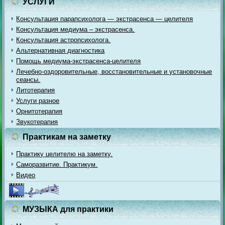
УСЛУГИ
Консультация парапсихолога — экстрасенса — целителя
Консультация медиума – экстрасенса.
Консультация астропсихолога.
Альтернативная диагностика
Помощь медиума-экстрасенса-целителя
Лечебно-оздоровительные, восстановительные и установочные
сеансы.
Литотерапия
Услуги разное
Орнитотерапия
Звукотерапия
Практикам на заметку
Практику целителю на заметку.
Саморазвитие. Практикум.
Видео
МУЗЫКА для практики