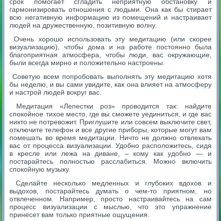
срок помогает сгладить неприятную обстановку и
гармонизировать отношения с людьми. Она как бы стирает
всю негативную информацию из помещений и настраивает
людей на дружественную, позитивную волну.
Очень хорошо использовать эту медитацию (или скорее
визуализацию), чтобы дома и на работе постоянно была
благоприятная атмосфера, чтобы люди, вас окружающие,
были всегда мирно и положительно настроены.
Советую всем попробовать выполнять эту медитацию хотя
бы неделю, и вы сами увидите, как она влияет на атмосферу
и настрой людей вокруг вас.
Медитация «Лепестки роз» проводится так: найдите
спокойное тихое место, где вы сможете уединиться, и где вас
никто не потревожит. Приглушите или совсем выключите свет,
отключите телефон и все другие приборы, которые могут вам
помешать во время медитации. Ничто не должно отвлекать
вас от процесса визуализации. Удобно расположитесь, сидя
в кресле или лежа на диване, – кому как удобно — и
постарайтесь полностью расслабиться. Можно включить
спокойную музыку.
Сделайте несколько медленных и глубоких вдохов и
выдохов, постарайтесь думать о чем-то приятном, но
отвлеченном. Например, просто настраивайтесь на сам
процесс визуализации с мыслью, что это упражнение
принесет вам только приятные ощущения.