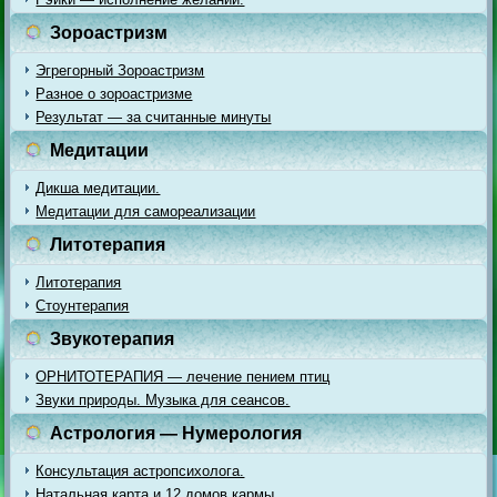
Зороастризм
Эгрегорный Зороастризм
Разное о зороастризме
Результат — за считанные минуты
Медитации
Дикша медитации.
Медитации для самореализации
Литотерапия
Литотерапия
Стоунтерапия
Звукотерапия
ОРНИТОТЕРАПИЯ — лечение пением птиц
Звуки природы. Музыка для сеансов.
Астрология — Нумерология
Консультация астропсихолога.
Натальная карта и 12 домов кармы