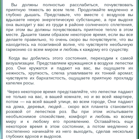
Вы должны полностью расслабиться, почувствовать
приятную тяжесть во всем теле. Продолжайте медленно и
глубоко дышать. Представьте, что вместе с воздухов вы
вдыхаете некую энергетическую субстанцию, а при выдохе
она выходит у вас из груди в районе солнечного сплетения,
при этом вы должны почувствовать приятное тепло в этом
месте. Дышите таким образом некоторое время, если вы все
д
елаете правильно, то очень скоро вы почувствуете, что вы
находитесь на позитивной волне, что чувствуете необычную
гармонию со всем миром и любовь к каждому его существу.
Когда вы добились этого состояния, переходим к самой
визуализации. Представляем кружащиеся в воздухе лепестки
роз. Они кружатся и падают на вас, вы ощущаете их
нежность, хрупкость, слегка улавливаете их тонкий аромат,
чувствуете их бархатистость, ощущаете приятную прохладу
капелек росы.
Через некоторое время представл
яйте, что лепестки падают
не только на вас, в вашей комнате, но и во всей квартире,
потом — на всей вашей улице, во всем городе, Они падают
на дома, деревья, людей… скоро вся планета становится
розовой от лепестков роз. Вы при этом испытываете
необъяснимое спокойствие, комфорт и любовь ко всему
миру и к любому его проявлению. Оставайтесь еще
некоторое время в этом состоянии, а потом медленно и
постепенно начинайте из него выходить, сделав несколько
глубоких вдохов и выдохов.