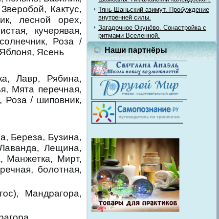
Зверобой, Кактус,
Тянь-Шаньский азимут. Пробуждение
внутренней силы.
ик, лесной орех,
Загадочное Окунёво. Сонастройка с
стая, кучерявая,
ритмами Вселенной.
олнечник, Роза /
Наши партнёры
 Яблоня, Ясень
ка, Лавр, Рябина,
ья, Мята перечная,
 Роза / шиповник,
а, Береза, Бузина,
 Лаванда, Лещина,
, Манжетка, Мирт,
речная, болотная,
тос), Мандрагора,
рагора,