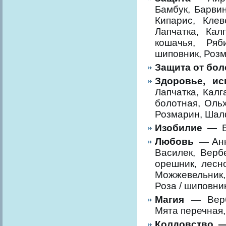
Бамбук, Барвин
Кипарис, Клев
Лапчатка, Кал
кошачья, Ряби
шиповник, Розм
Защита от бол
Здоровье, и
Лапчатка, Калг
болотная, Ольх
Розмарин, Шал
Изобилие —
Любовь —
Ан
Василек, Верб
орешник, лесн
Можжевельник,
Роза / шиповни
Магия —
Вер
Мята перечная,
Колдовство 