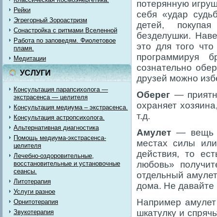
потерянную игруш
Рейки
себя «удар судь
Эгрегорный Зороастризм
детей, покупа
Сонастройка с ритмами Вселенной
безделушки. Нав
Работа по заповедям. Фиолетовое
это для того чт
пламя.
программируя б
Медитации
сознательно обер
УСЛУГИ
друзей можно изб
Консультация парапсихолога —
Оберег
— приятн
экстрасенса — целителя
охраняет хозяина,
Консультация медиума – экстрасенса.
т.д.
Консультация астропсихолога.
Альтернативная диагностика
Амулет
— вещь «
Помощь медиума-экстрасенса-
местах силы или
целителя
действия, то ес
Лечебно-оздоровительные,
любовь» получит
восстановительные и установочные
сеансы.
отдельный амулет
Литотерапия
дома. Не давайте
Услуги разное
Например амулет
Орнитотерапия
шкатулку и спряч
Звукотерапия