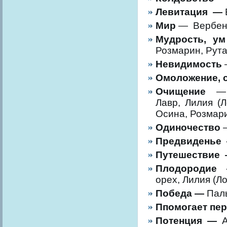
Левитация —
Мир
—
Вербен
Мудрость, 
Розмарин, Рута
Невидимость
Омоложение, 
Очищение
— 
Лавр, Лилия (
Осина, Розмари
Одиночество
—
Предвиденье
Путешествие
Плодородие
орех, Лилия (Л
Победа —
Пал
Ппомогает пе
Потенция —