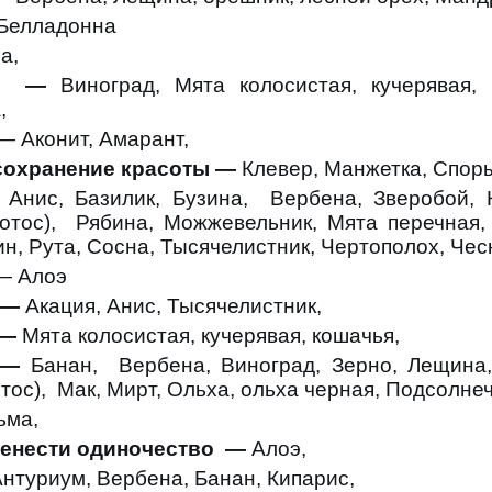
Белладонна
а,
ум —
Виноград, Мята колосистая, кучерявая,
,
— Аконит, Амарант,
сохранение красоты —
Клевер, Манжетка, Спор
Анис, Базилик, Бузина, Вербена, Зверобой, 
Лотос), Рябина, Можжевельник, Мята перечная,
н, Рута, Сосна, Тысячелистник, Чертополох, Чес
 Алоэ
 —
Акация, Анис, Тысячелистник,
 —
Мята колосистая, кучерявая, кошачья,
 —
Банан,
Вербена, Виноград, Зерно, Лещина
отос), Мак, Мирт, Ольха, ольха черная, Подсолнеч
ьма,
ренести одиночество —
Алоэ,
Антуриум,
Вербена,
Банан, Кипарис,