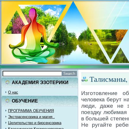
Талисманы, 
АКАДЕМИЯ ЭЗОТЕРИКИ
О нас
Изготовление о
человека берут н
ОБУЧЕНИЕ
люди, даже не з
ПРОГРАММА ОБУЧЕНИЯ
поездку любимая 
Экстрасенсорика и магия .
в большей степен
Целительство и биосенсорика
Не ругайте ребе
Классическая Космоэнергетика.