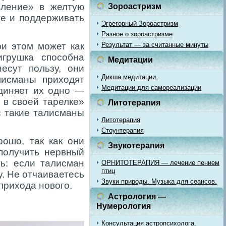
вление» в желтую
Зороастризм
те и поддерживать
Эгрегорный Зороастризм
Разное о зороастризме
ри этом может как
Результат — за считанные минуты
игрушка способна
Медитации
есут пользу, они
Дикша медитации.
лисманы приходят
Медитации для самореализации
единяет их одно —
 в своей тарелке»
Литотерапия
с такие талисманы
Литотерапия
Стоунтерапия
ошо, так как они
Звукотерапия
получить нервный
ть: если талисман
ОРНИТОТЕРАПИЯ — лечение пением
птиц
у. Не отчаиваетесь
Звуки природы. Музыка для сеансов.
прихода нового.
Астрология —
Нумерология
Консультация астропсихолога.