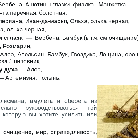
Вербена, Анютины глазки, фиалка, Манжетка,
ята перечная, болотная,
ериана, Иван-да-марья, Ольха, ольха черная,
, ольха черная,
и сглаза
—
Вербена, Бамбук (в т.ч. см.очищение
,
Розмарин,
 Алоэ, Апельсин, Бамбук, Гвоздика, Лещина, оре
оза / шиповник,
у духа
— Алоэ,
 —
Артемизия, полынь,
лисмана, амулета и оберега из
ельно руководствоваться той
, которую вы хотите усилить или
, очищение, мир, справедливость,