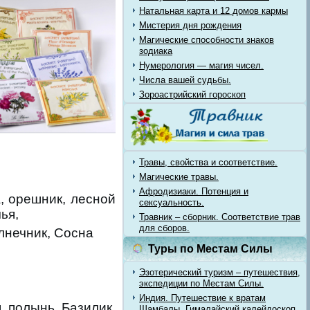
Натальная карта и 12 домов кармы
Мистерия дня рождения
Магические способности знаков
зодиака
Нумерология — магия чисел.
Числа вашей судьбы.
Зороастрийский гороскоп
Травы, свойства и соответствие.
Магические травы.
Афродизиаки. Потенция и
, орешник, лесной
сексуальность.
ья,
Травник – сборник. Соответствие трав
для сборов.
лнечник, Сосна
Туры по Местам Силы
Эзотерический туризм – путешествия,
экспедиции по Местам Силы.
Индия. Путешествие к вратам
, полынь, Базилик,
Шамбалы. Гималайский калейдоскоп.