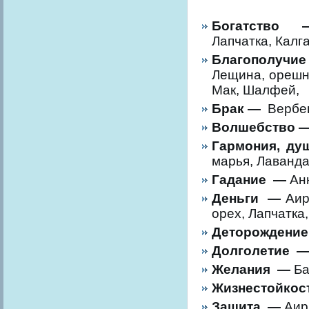
Богатство
Лапчатка, Калг
Благополуч
Лещина, орешни
Мак, Шалфей,
Брак —
Вербен
Волшебство 
Гармония, д
марья, Лаванда
Гадание —
Ан
Деньги —
Аир
орех, Лапчатка,
Деторождени
Долголетие 
Желания —
Ба
Жизнестойкос
Защита —
Аир