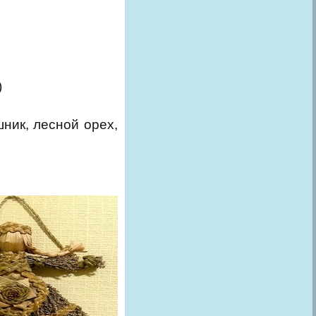
)
шник, лесной орех,