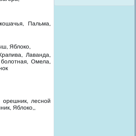
 кошачья, Пальма,
ыш, Яблоко,
Крапива, Лаванда,
 болотная, Омела,
нок
, орешник, лесной
ник, Яблоко,,