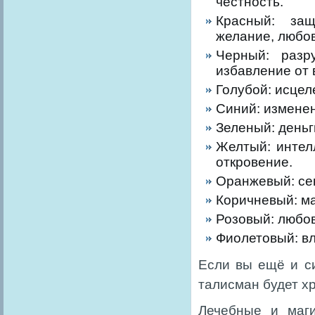
честность.
Красный: защ
желание, любов
Черный: разр
избавление от 
Голубой: исцел
Синий: изменен
Зеленый: деньг
Желтый: интелл
откровение.
Оранжевый: сек
Коричневый: ма
Розовый: любов
Фиолетовый: вл
Если вы ещё и си
талисман будет хр
Лечебные и маги