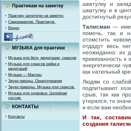
шкатулку и запа
Практикам на заметку
шкатулку и в цен
Практику целителю на заметку.
достигнутый резу
Саморазвитие. Практикум.
Талисман
— имеет
Видео
помочь, так и н
отомстить новом
отдадут весь не
МУЗЫКА для практики
неожиданно: их д
Музыка для йоги, медитации, сеансов
привязанность к 
Музыка для сеансов рейки и
энергетически чу
медитаций
как нательный кре
Музыка — Мантры
Звуки пироды. Орнитотерапия
Людям со слабой
Звуки природы. Музыка для сеансов.
подпитывают хоз
Музыка для здоровья. Целебная
срыв, так как п
сессия.
утерялся, то знач
КОНТАКТЫ
и если вам необхо
Контакты
И так, состав
создания талисм