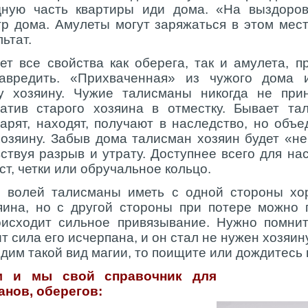
дную часть квартиры иди дома. «На выздоро
тр дома. Амулеты могут заряжаться в этом мес
льтат.
 все свойства как оберега, так и амулета, п
авредить. «Прихваченная» из чужого дома 
у хозяину. Чужие талисманы никогда не прин
гатив старого хозяина в отместку. Бывает та
арят, находят, получают в наследство, но объ
хозяину. Забыв дома талисман хозяин будет «не
вствуя разрыв и утрату. Доступнее всего для на
ст, четки или обручальное кольцо.
 волей талисманы иметь с одной стороны хор
яина, но с другой стороны при потере можно 
роисходит сильное привязывание. Нужно помни
ит сила его исчерпана, и он стал не нужен хозяин
дим такой вид магии, то поищите или дождитесь 
им и мы свой справочник для
анов, оберегов: