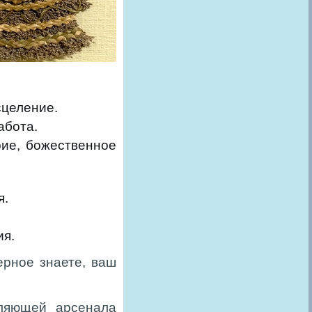
сцеление.
абота.
рие, божественное
я.
ия.
ерное знаете, ваш
ляющей арсенала