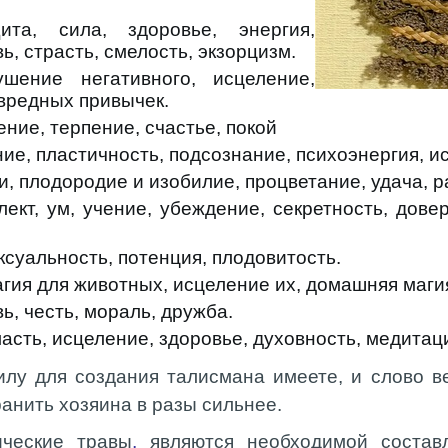
ита, сила, здоровье, энергия,
ь, страсть, смелость, экзорцизм.
ушение негативного, исцеление,
вредных привычек.
ение, терпение, счастье, покой
ие, пластичность, подсознание, психоэнергия, и
и, плодородие и изобилие, процветание, удача, р
ект, ум, учение, убеждение, секретность, дове
суальность, потенция, плодовитость.
гия для животных, исцеление их, домашняя маги
ь, честь, мораль, дружба.
асть, исцеление, здоровье, духовность, медитац
лу для создания талисмана имеете, и слово в
анить хозяина в разы сильнее.
ческие травы
,
являются необходимой состав