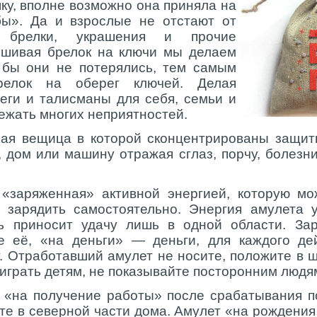
ку, вполне возможно она приняла на
бы». Да и взрослые не отстают от
я брелки, украшения и прочие
ешивая брелок на ключи мы делаем
о бы они не потерялись, тем самым
релок на оберег ключей. Делая
еги и талисманы для себя, семьи и
ежать многих неприятностей.
ая вещица в которой сконцентрированы защит
 дом или машину отражая сглаз, порчу, болезни
заряженная» активной энергией, которую мо
 зарядить самостоятельно. Энергия амулета у
ть приносит удачу лишь в одной области. За
е её, «на деньги» — деньги, для каждого де
. Отработавший амулет не носите, положите в ш
 играть детям, не показывайте посторонним людя
 «на получение работы» после срабатывания п
ьте в северной части дома. Амулет «на рождения