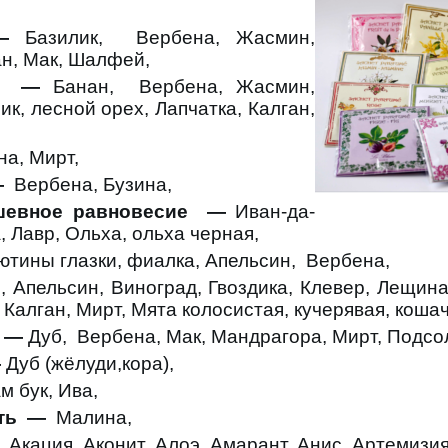
 —
Базилик,
Вербена, Жасмин,
ан, Мак, Шалфей,
ие —
Банан,
Вербена, Жасмин,
к, лесной орех, Лапчатка, Калган,
а, Мирт,
—
Вербена, Бузина,
ушевное равновесие —
Иван-да-
, Лавр, Ольха, ольха черная,
ютины глазки, фиалка, Апельсин,
Вербена,
, Апельсин, Виноград, Гвоздика, Клевер, Лещина
 Калган, Мирт, Мята колосистая, кучерявая, кошач
е —
Дуб,
Вербена, Мак, Мандрагора, Мирт, Подсо
—
Дуб (жёлуди,кора),
м бук, Ива,
ть —
Малина,
, Акация, Аконит, Алоэ, Амарант, Анис, Артемизия