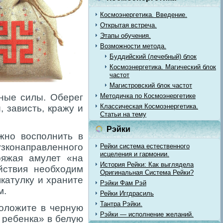
Космоэнергетика. Введение.
Открытая встреча.
Этапы обучения.
Возможности метода.
Буддийский (лечебный) блок
Космоэнергетика. Магический блок
частот
Магистровский блок частот
ные силы. Оберег
Методичка по Космоэнергетике
Классическая Космоэнергетика.
, зависть, кражу и
Статьи на тему
Рэйки
жно восполнить в
зконаправленного
Рейки система естественного
исцеления и гармонии.
ряжая амулет «на
История Рейки: Как выглядела
йствия необходим
Оригинальная Система Рейки?
катулку и храните
Рэйки Фам Рэй
м.
Рейки Иггдрасиль
Тантра Рэйки.
оложите в черную
Рэйки — исполнение желаний.
 ребенка» в белую