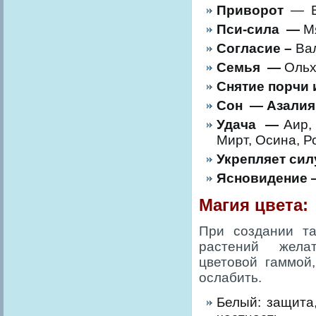
Приворот
—
Пси-сила —
М
Согласие –
Вал
Семья —
Ольха
Снятие порчи 
Сон —
Азалия
Удача —
Аир,
Мирт, Осина, Р
Укрепляет сил
Ясновидение
Магия цвета:
При создании та
растений желат
цветовой гаммой
ослабить.
Белый: защита