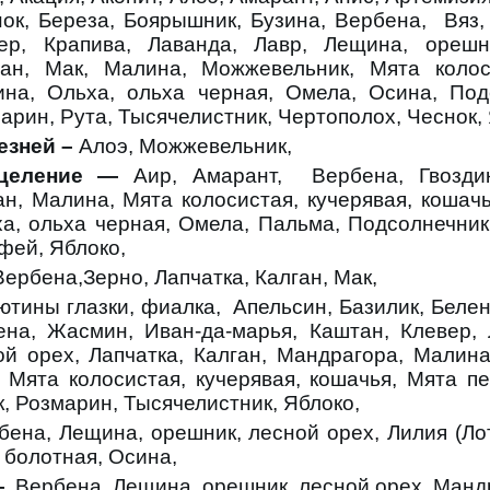
ок, Береза, Боярышник, Бузина, Вербена, Вяз, 
ер, Крапива, Лаванда, Лавр, Лещина, орешн
ган, Мак, Малина, Можжевельник, Мята колоси
на, Ольха, ольха черная, Омела, Осина, Подс
арин, Рута, Тысячелистник, Чертополох, Чеснок,
езней –
Алоэ, Можжевельник,
сцеление —
Аир, Амарант,
Вербена, Гвозди
ан, Малина, Мята колосистая, кучерявая, кошач
а, ольха черная, Омела, Пальма, Подсолнечник,
фей, Яблоко,
Вербена,Зерно, Лапчатка, Калган, Мак,
ютины глазки, фиалка, Апельсин, Базилик, Белен
ена, Жасмин, Иван-да-марья, Каштан, Клевер,
ой орех, Лапчатка, Калган, Мандрагора, Малина
 Мята колосистая, кучерявая, кошачья, Мята пе
к, Розмарин, Тысячелистник, Яблоко,
бена,
Лещина, орешник, лесной орех, Лилия (Ло
 болотная, Осина,
—
Вербена, Лещина, орешник, лесной орех, Манд