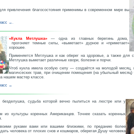
 для привлечения благосостояния применимы в современном мире вы
ласс →.
«Кукла Метлушка»
— одна из главных берегинь дома,
прогоняет темные силы, «выметает» дурное и «приметает»
хорошее.
Применяется Метлушка и как оберег на здоровье, а также для с
Метлушка выметает различные хвори, болезни и порчи.
Чтоб кукла имела особую силу — создаётся на молодой месяц, и
магичсеских трав, при очищении помещения (на убыльный месяц)
на нашем мастер классе.
класс →
 безделушка, судьба которой вечно пылиться на люстре или у
м из культуры коренных Американцев. Точнее сказать коренных
и.
воими руками вами или вашими близкими, по преданию более
дать человека от плохих снов и кошмаров, оберегая Душу человека