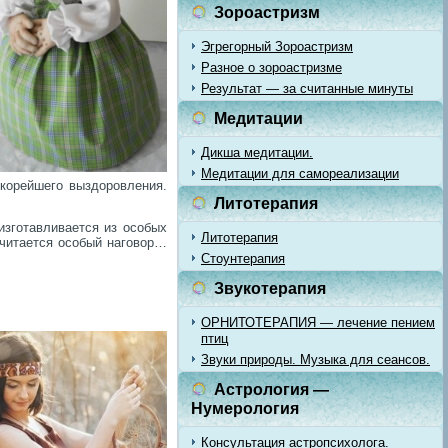
Зороастризм
Эгрегорный Зороастризм
Разное о зороастризме
Результат — за считанные минуты
Медитации
Дикша медитации.
Медитации для самореализации
корейшего выздоровления.
Литотерапия
зготавливается из особых
Литотерапия
 читается особый наговор…
Стоунтерапия
Звукотерапия
ОРНИТОТЕРАПИЯ — лечение пением
птиц
Звуки природы. Музыка для сеансов.
Астрология —
Нумерология
Консультация астропсихолога.