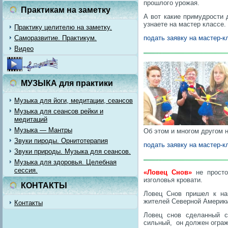
прошлого урожая.
Практикам на заметку
А вот какие примудрости
узнаете на мастер классе.
Практику целителю на заметку.
Саморазвитие. Практикум.
подать заявку на мастер-к
Видео
МУЗЫКА для практики
Музыка для йоги, медитации, сеансов
Музыка для сеансов рейки и
медитаций
Музыка — Мантры
Об этом и многом другом 
Звуки пироды. Орнитотерапия
подать заявку на мастер-
Звуки природы. Музыка для сеансов.
Музыка для здоровья. Целебная
сессия.
«Ловец Снов»
не просто
изголовья кровати.
КОНТАКТЫ
Ловец Снов пришел к на
жителей Северной Америк
Контакты
Ловец снов сделанный с
сильный, он должен ограж