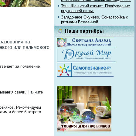
Тянь-Шаньский азимут. Пробуждение
внутренней силы.
Загадочное Окунёво. Сонастройка с
ритмами Вселенной.
Наши партнёры
бразования на
евого или пальмового
твечает за появление
ывания свечи. Начните
возняков. Рекомендуем
этим и более быстрого