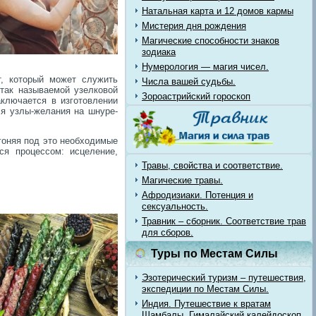
Натальная карта и 12 домов кармы
Мистерия дня рождения
Магические способности знаков
зодиака
Нумерология — магия чисел.
т, который может служить
Числа вашей судьбы.
так называемой узелковой
Зороастрийский гороскоп
ключается в изготовлении
я узлы-желания на шнуре-
гоняя под это необходимые
ся процессом: исцеление,
Травы, свойства и соответствие.
Магические травы.
Афродизиаки. Потенция и
сексуальность.
Травник – сборник. Соответствие трав
для сборов.
Туры по Местам Силы
Эзотерический туризм – путешествия,
экспедиции по Местам Силы.
Индия. Путешествие к вратам
Шамбалы. Гималайский калейдоскоп.