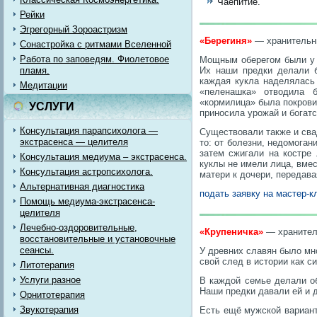
Чаепитие.
Рейки
Эгрегорный Зороастризм
«Берегиня»
— хранительни
Сонастройка с ритмами Вселенной
Работа по заповедям. Фиолетовое
Мощным оберегом были у 
пламя.
Их наши предки делали б
каждая кукла наделялась
Медитации
«пеленашка» отводила б
«кормилица» была покрови
УСЛУГИ
приносила урожай и богат
Консультация парапсихолога —
Существовали также и сва
экстрасенса — целителя
то: от болезни, недомоган
затем сжигали на костре 
Консультация медиума – экстрасенса.
куклы не имели лица, вмес
Консультация астропсихолога.
матери к дочери, передав
Альтернативная диагностика
подать заявку на мастер-
Помощь медиума-экстрасенса-
целителя
Лечебно-оздоровительные,
«Крупеничка»
— хранител
восстановительные и установочные
сеансы.
У древних славян было мн
свой след в истории как с
Литотерапия
Услуги разное
В каждой семье делали о
Наши предки давали ей и 
Орнитотерапия
Звукотерапия
Есть ещё мужской вариант