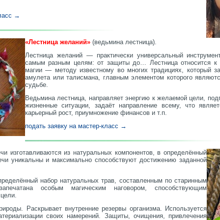
класс →
«Лестница желаний»
(ведьмина лестница).
Лестница желаний — практически универсальный инструмен
самым разным целям: от защиты до… Лестница относится к 
магии — методу известному во многих традициях, который за
амулета или талисмана, главным элементом которого являютс
судьбе.
Ведьмина лестница, направляет энергию к желаемой цели, под
жизненные ситуации, задаёт направление всему, что являет
карьерный рост, приумножение финансов и т.п.
подать заявку на мастер-класс →
и изготавливаются из натуральных компонентов, в определённый
ечи уникальны и максимально способствуют достижению заданной
пределённый набор натуральных трав, составленным по старинным
запечатана особым магическим наговором, способствующим
цели.
ироды. Раскрывает внутренние резервы организма. Используется
териализации своих намерений. Защиты, очищения, привлечения