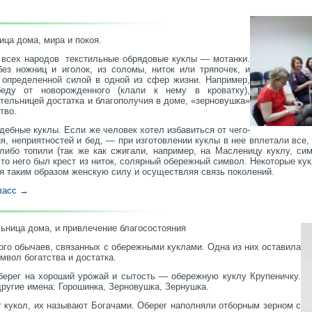
ца дома, мира и покоя.
всех народов текстильные обрядовые куклы — мотанки.
ез ножниц и иголок, из соломы, ниток или тряпочек, и
 определенной силой в одной из сфер жизни. Например,
еду от новорожденного (клали к нему в кроватку),
тельницей достатка и благополучия в доме, «зерновушка»
ство.
дебные куклы. Если же человек хотел избавиться от чего-
ия, неприятностей и бед, — при изготовлении куклы в нее вплетали все,
либо топили (так же как сжигали, например, на Масленицу куклу, с
то него был крест из ниток, солярный обережный символ. Некоторые ку
ая таким образом женскую силу и осуществляя связь поколений.
класс →
ьница дома, и привлечение благосостояния
ого обычаев, связанных с обережными куклами. Одна из них оставила
имвол богатства и достатка.
берег на хороший урожай и сытость — обережную куклу Крупеничку.
другие имена: Горошинка, Зерновушка, Зернушка.
 кукол, их называют Богачами. Оберег наполняли отборным зерном с