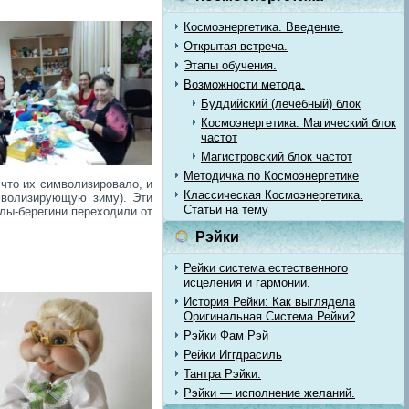
Космоэнергетика. Введение.
Открытая встреча.
Этапы обучения.
Возможности метода.
Буддийский (лечебный) блок
Космоэнергетика. Магический блок
частот
Магистровский блок частот
Методичка по Космоэнергетике
 что их символизировало, и
Классическая Космоэнергетика.
имволизирующую зиму). Эти
Статьи на тему
клы-берегини переходили от
Рэйки
Рейки система естественного
исцеления и гармонии.
История Рейки: Как выглядела
Оригинальная Система Рейки?
Рэйки Фам Рэй
Рейки Иггдрасиль
Тантра Рэйки.
Рэйки — исполнение желаний.