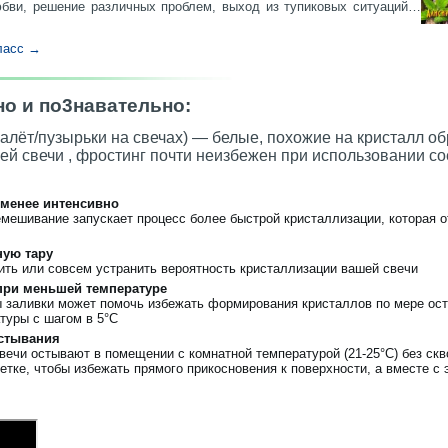
юбви, решение различных проблем, выход из тупиковых ситуаций…
класс →
но и по3навательно:
алёт/пузырьки на свечах) — белые, похожие на кристалл о
й свечи , фростинг почти неизбежен при использовании со
 менее интенсивно
мешивание запускает процесс более быстрой кристаллизации, которая о
ную тару
ить или совсем устранить вероятность кристаллизации вашей свечи
при меньшей температуре
 заливки может помочь избежать формирования кристаллов по мере ост
туры с шагом в 5°С
стывания
свечи остывают в помещении с комнатной температурой (21-25°С) без ск
етке, чтобы избежать прямого прикосновения к поверхности, а вместе с 