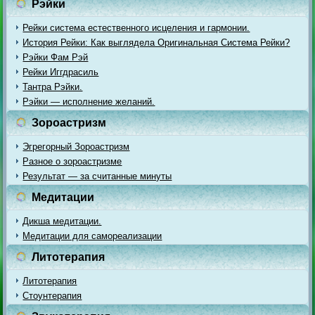
Рэйки
Рейки система естественного исцеления и гармонии.
История Рейки: Как выглядела Оригинальная Система Рейки?
Рэйки Фам Рэй
Рейки Иггдрасиль
Тантра Рэйки.
Рэйки — исполнение желаний.
Зороастризм
Эгрегорный Зороастризм
Разное о зороастризме
Результат — за считанные минуты
Медитации
Дикша медитации.
Медитации для самореализации
Литотерапия
Литотерапия
Стоунтерапия