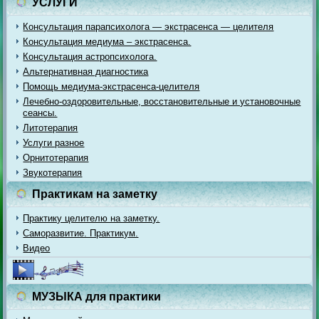
УСЛУГИ
Консультация парапсихолога — экстрасенса — целителя
Консультация медиума – экстрасенса.
Консультация астропсихолога.
Альтернативная диагностика
Помощь медиума-экстрасенса-целителя
Лечебно-оздоровительные, восстановительные и установочные
сеансы.
Литотерапия
Услуги разное
Орнитотерапия
Звукотерапия
Практикам на заметку
Практику целителю на заметку.
Саморазвитие. Практикум.
Видео
МУЗЫКА для практики