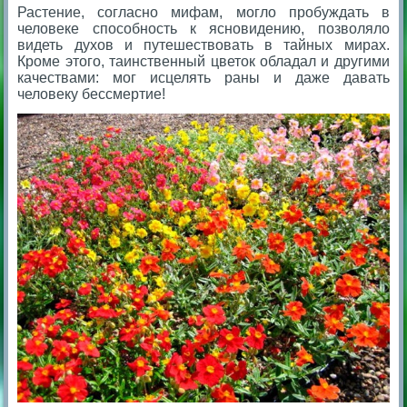
Растение, согласно мифам, могло пробуждать в
человеке способность к ясновидению, позволяло
видеть духов и путешествовать в тайных мирах.
Кроме этого, таинственный цветок обладал и другими
качествами: мог исцелять раны и даже давать
человеку бессмертие!