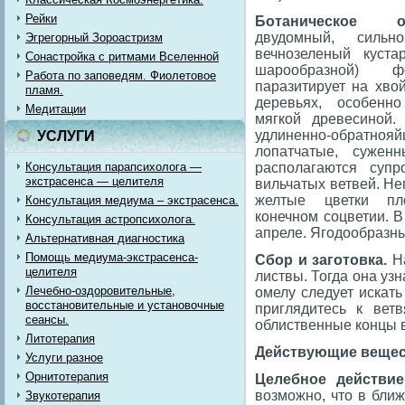
Рейки
Ботаническое оп
двудомный, сильно
Эгрегорный Зороастризм
вечнозеленый куста
Сонастройка с ритмами Вселенной
шарообразной) ф
Работа по заповедям. Фиолетовое
паразитирует на хво
пламя.
деревьях, особенн
Медитации
мягкой древесиной.
удлиненно-обратн
УСЛУГИ
лопатчатые, сужен
Консультация парапсихолога —
располагаются супр
экстрасенса — целителя
вильчатых ветвей. Н
желтые цветки пл
Консультация медиума – экстрасенса.
конечном соцветии. В
Консультация астропсихолога.
апреле. Ягодообразн
Альтернативная диагностика
Помощь медиума-экстрасенса-
Сбор и заготовка.
На
целителя
листвы. Тогда она уз
Лечебно-оздоровительные,
омелу следует искать
восстановительные и установочные
приглядитесь к ве
сеансы.
облиственные концы в
Литотерапия
Действующие вещес
Услуги разное
Орнитотерапия
Целебное действие
возможно, что в бли
Звукотерапия