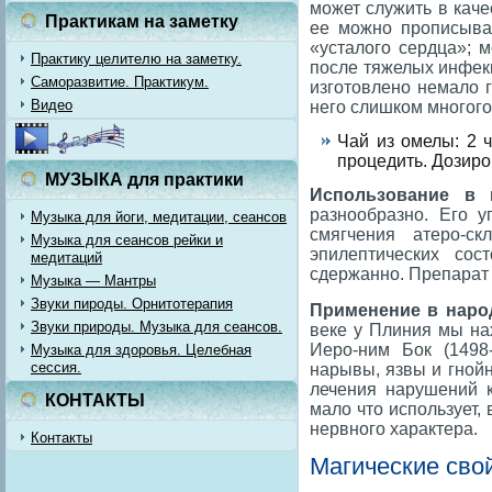
может служить в кач
Практикам на заметку
ее можно прописыва
«усталого сердца»; 
Практику целителю на заметку.
после тяжелых инфек
Саморазвитие. Практикум.
изготовлено немало г
Видео
него слишком многого
Чай из омелы: 2 
процедить. Дозиров
МУЗЫКА для практики
Использование в г
разнообразно. Его 
Музыка для йоги, медитации, сеансов
смягчения атеро-ск
Музыка для сеансов рейки и
эпилептических сос
медитаций
сдержанно. Препарат 
Музыка — Мантры
Звуки пироды. Орнитотерапия
Применение в наро
Звуки природы. Музыка для сеансов.
веке у Плиния мы на
Иеро-ним Бок (1498
Музыка для здоровья. Целебная
сессия.
нарывы, язвы и гной
лечения нарушений 
КОНТАКТЫ
мало что использует,
нервного характера.
Контакты
Магические сво