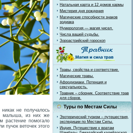
Натальная карта и 12 домов кармы
Мистерия дня рождения
Магические способности знаков
зодиака
Нумерология — магия чисел.
Числа вашей судьбы.
Зороастрийский гороскоп
Травы, свойства и соответствие.
Магические травы.
Афродизиаки. Потенция и
сексуальность.
Травник – сборник. Соответствие трав
для сборов.
Туры по Местам Силы
 никак не получалось
о малыша, из них же
Эзотерический туризм – путешествия,
ам растение помогало
экспедиции по Местам Силы.
и пучок веточек этого
Индия. Путешествие к вратам
Шамбалы. Гималайский калейдоскоп.