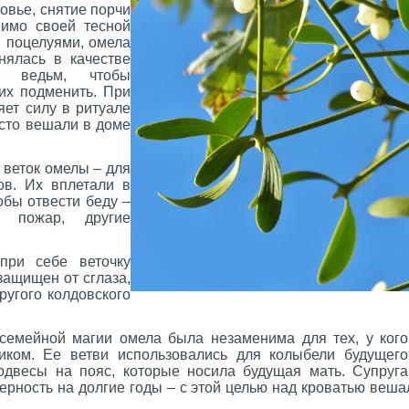
овье, снятие порчи
мимо своей тесной
и поцелуями, омела
нялась в качестве
 ведьм, чтобы
их подменить. При
яет силу в ритуале
асто вешали в доме
 веток омелы – для
ов. Их вплетали в
обы отвести беду –
, пожар, другие
при себе веточку
защищен от сглаза,
ругого колдовского
семейной магии омела была незаменима для тех, у кого
ником. Ее ветви использовались для колыбели будущег
одвесы на пояс, которые носила будущая мать. Супруг
ерность на долгие годы – с этой целью над кроватью вешал