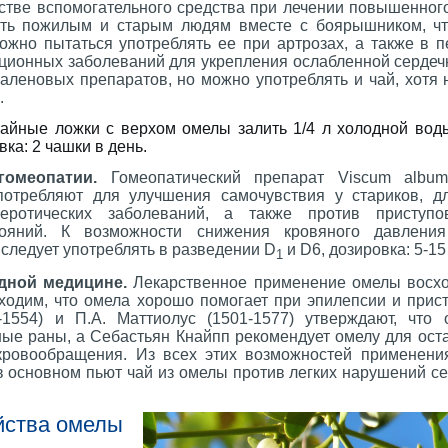
естве вспомогательного средства при лечении повышенног
ть пожилым и старым людям вместе с боярышником, чт
можно пытаться употреблять ее при артрозах, а также в 
ционных заболеваний для укрепления ослабленной серде
аленовых препаратов, но можно употреблять и чай, хотя 
.
чайные ложки с верхом омелы залить 1/4 л холодной воды
ка: 2 чашки в день.
омеопатии.
Гомеопатический препарат Viscum album
употребляют для улучшения самочувствия у стариков, 
леротических заболеваний, а также против приступ
тояний. К возможности снижения кровяного давления
следует употреблять в разведении D
и D6, дозировка: 5-15
1
дной медицине.
Лекарственное применение омелы восходи
ходим, что омела хорошо помогает при эпилепсии и прист
-1554) и П.А. Маттиолус (1501-1577) утверждают, что
ные раны, а Себастьян Кнайпп рекомендует омелу для ост
кровообращения. Из всех этих возможностей применени
 в основном пьют чай из омелы против легких нарушений с
йства омелы