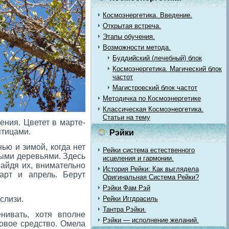
Космоэнергетика. Введение.
Открытая встреча.
Этапы обучения.
Возможности метода.
Буддийский (лечебный) блок
Космоэнергетика. Магический блок
частот
Магистровский блок частот
Методичка по Космоэнергетике
Классическая Космоэнергетика.
Статьи на тему
ения. Цветет в марте-
птицами.
Рэйки
ью и зимой, когда нет
Рейки система естественного
ными деревьями. Здесь
исцеления и гармонии.
Найдя их, внимательно
История Рейки: Как выглядела
рт и апрель. Берут
Оригинальная Система Рейки?
Рэйки Фам Рэй
слизи.
Рейки Иггдрасиль
Тантра Рэйки.
нивать, хотя вполне
Рэйки — исполнение желаний.
овое средство. Омела