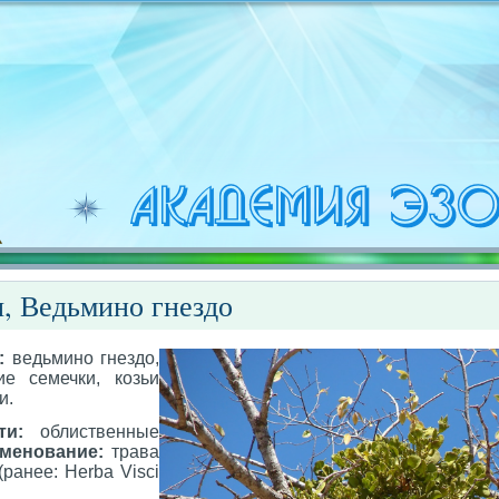
, Ведьмино гнездо
:
ведьмино гнездо,
ие семечки, козьи
и.
ти:
облиственные
менование:
трава
(ранее: Herba Visci