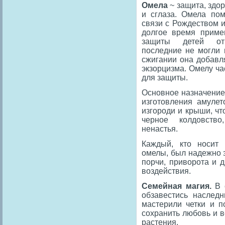
Омела
~ защита, здор
и сглаза. Омела по
связи с Рождеством 
долгое время приме
защиты детей от
последние не могли 
сжигании она добавл
экзорцизма. Омелу ч
для защиты.
Основное назначение
изготовления амулет
изгороди и крыши, чт
черное колдовство
ненастья.
Каждый, кто носит 
омелы, был надежно 
порчи, приворота и д
воздействия.
Семейная магия.
В 
обзавестись наслед
мастерили четки и п
сохранить любовь и в
растения.