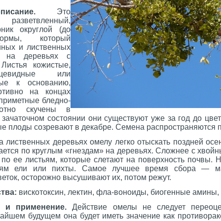
исание.
Это
 разветвленный,
рник округлой (до
ормы, который
йных и лиственных
о на деревьях с
 Листья кожистые,
ояйцевидные или
ные к основанию,
отивно на концах
еприметные бледно-
отно скучены в
 зачаточном состоянии они существуют уже за год до цвет
ые плоды созревают в декабре. Семена распространяются 
 лиственных деревьях омелу легко отыскать поздней осен
нается по круглым «гнездам» на деревьях. Сложнее с хвой
 по ее листьям, которые слетают на поверхность почвы. 
твям ели или пихты. Самое лучшее время сбора — ма
еток, осторожно высушивают их, потом режут.
тва:
вискотоксин, лектин, фла-воноиды, биогенные амины, 
 и применение.
Действие омелы не следует переоце
жайшем будущем она будет иметь значение как противорак