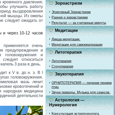
о кровяного давления;
Зороастризм
обы улучшить работу
период выздоровления
Эгрегорный Зороастризм
чной мышцы. Из омелы
Разное о зороастризме
не следует ожидать от
Результат — за считанные минуты
Медитации
 и через 10-12 часов
Дикша медитации.
Медитации для самореализации
 применяется очень
для предупреждения и
Литотерапия
ов головокружения и
 следует относиться
Литотерапия
 капель 3 раза в день.
Стоунтерапия
т к V в. до н. э. В I
Звукотерапия
упах головокружения.
 омеловая мазь лечит
ОРНИТОТЕРАПИЯ — лечение пением
ановки кровотечений и
птиц
я народная медицина
Звуки природы. Музыка для сеансов.
ердечной деятельности
Астрология —
Нумерология
Консультация астропсихолога.