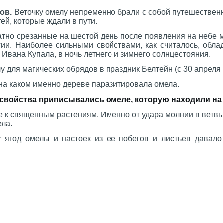
ов.
Веточку омелу непременно брали с собой путешествен
ей, которые ждали в пути.
атно срезанные на шестой день после появления на небе 
гии. Наиболее сильными свойствами, как считалось, обла
 Ивана Купала, в ночь летнего и зимнего солнцестояния.
 для магических обрядов в праздник Белтейн (с 30 апреля 
 на каком именно дереве паразитировала омела.
войства приписывались омеле, которую находили на 
 к священным растениям. Именно от удара молнии в ветвь 
ела.
 ягод омелы и настоек из ее побегов и листьев давал