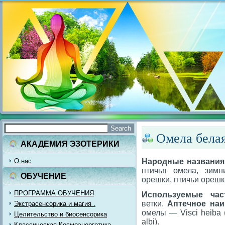
Омела белая
АКАДЕМИЯ ЭЗОТЕРИКИ
О нас
Народные названия
птичья омела, зимн
ОБУЧЕНИЕ
орешки, птичьи орешк
ПРОГРАММА ОБУЧЕНИЯ
Используемые час
ветки.
Аптечное наи
Экстрасенсорика и магия .
омелы — Visci heiba 
Целительство и биосенсорика
albi).
Классическая Космоэнергетика.