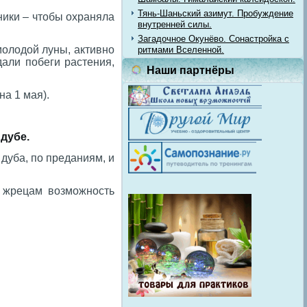
Тянь-Шаньский азимут. Пробуждение
ники – чтобы охраняла
внутренней силы.
Загадочное Окунёво. Сонастройка с
молодой луны, активно
ритмами Вселенной.
дали побеги растения,
Наши партнёры
на 1 мая).
дубе.
дуба, по преданиям, и
о жрецам возможность