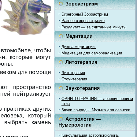
Зороастризм
Эгрегорный Зороастризм
Разное о зороастризме
Результат — за считанные минуты
Медитации
Дикша медитации.
 автомобиле, чтобы
Медитации для самореализации
и, которые могут
Литотерапия
роны.
овеком для помощи
Литотерапия
Стоунтерапия
ют пространство
Звукотерапия
мней нейтрализует
ОРНИТОТЕРАПИЯ — лечение пением
птиц
 практиках других
Звуки природы. Музыка для сеансов.
еловека, который
Астрология —
ь выбрать камень
Нумерология
Консультация астропсихолога.