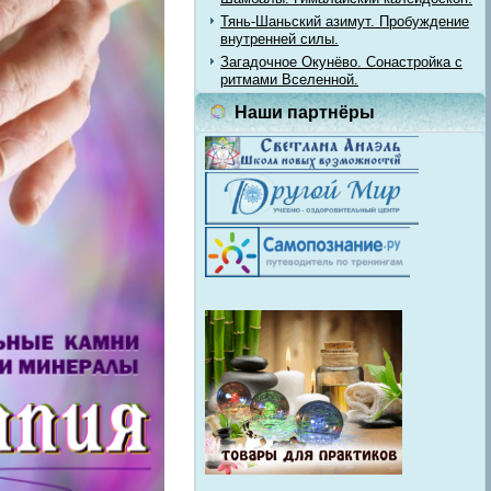
Тянь-Шаньский азимут. Пробуждение
внутренней силы.
Загадочное Окунёво. Сонастройка с
ритмами Вселенной.
Наши партнёры