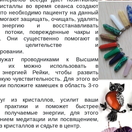
ристаллы во время сеанса создают
 что необходимо пациенту на данный
омогают защищать, очищать, удалять
 энергию и восстанавливать
ие потоки, поврежденные чакры и
ы. Они существенно помогают в
ском целительстве и
ровании.
лужат проводниками к Высшим
ому их можно использовать в
энергией Рейки, чтобы развить
кую чувствительность. Для этого во
ии положите камешек в область 3-го
уг из кристаллов, усилит ваши
е практики и поможет быстрее
а получаемые энергии, для этого
нием медитации или посвящением,
з кристаллов и сядьте в центр.