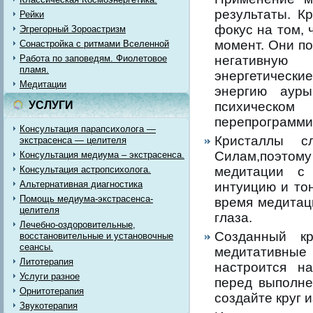
результаты. К
Рейки
фокус на том,
Эгрегорный Зороастризм
момент. Они п
Сонастройка с ритмами Вселенной
Работа по заповедям. Фиолетовое
негативную
пламя.
энергетическ
Медитации
энергию аур
УСЛУГИ
психиче
перепрограмми
Консультация парапсихолога —
Кристаллы с
экстрасенса — целителя
Силам,поэт
Консультация медиума – экстрасенса.
Консультация астропсихолога.
медитации с 
Альтернативная диагностика
интуицию и тон
Помощь медиума-экстрасенса-
время медитац
целителя
глаза.
Лечебно-оздоровительные,
Созданный кр
восстановительные и установочные
сеансы.
медитативны
Литотерапия
настроится н
Услуги разное
перед выполне
Орнитотерапия
создайте круг и
Звукотерапия