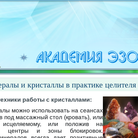
ралы и кристаллы в практике целителя
ехники работы с кристаллами:
алы можно использовать на сеансах
в под массажный стол (кровать), или
исцеляемому, или положив на
кие центры и зоны блокировок.
инералов всегда дает позитивные