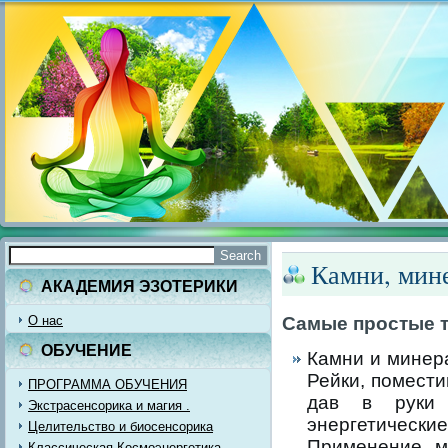
Камни, мине
АКАДЕМИЯ ЭЗОТЕРИКИ
О нас
Самые простые т
ОБУЧЕНИЕ
Камни и минер
Рейки, помести
ПРОГРАММА ОБУЧЕНИЯ
дав в руки 
Экстрасенсорика и магия .
энергетичес
Целительство и биосенсорика
Применение м
Классическая Космоэнергетика.