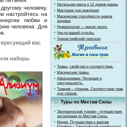
ы питания.
Натальная карта и 12 домов кармы
другому человеку.
Мистерия дня рождения
ем настройтесь на
Магические способности знаков
энергии любви и
зодиака
фию человека. Для
Нумерология — магия чисел.
в.
Числа вашей судьбы.
Зороастрийский гороскоп
нтересующий вас
 или наборы
Травы, свойства и соответствие.
Магические травы.
Афродизиаки. Потенция и
сексуальность.
Травник – сборник. Соответствие трав
для сборов.
Туры по Местам Силы
Эзотерический туризм – путешествия,
экспедиции по Местам Силы.
Индия. Путешествие к вратам
Шамбалы. Гималайский калейдоскоп.