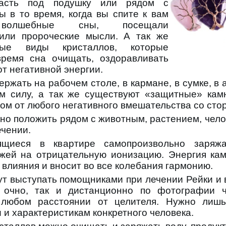
асть под подушку или рядом с
ы в то время, когда вы спите к вам
 волшебные сны, посещали
или пророческие мысли. А так же
рые виды кристаллов, которые
ремя сна очищать, оздоравливать
от негативной энергии.
ржать на рабочем столе, в кармане, в сумке, в
м силу, а так же существуют «защитные» камн
ом от любого негативного вмешательства со сто
но положить рядом с животным, растением, чел
ечении.
ящиеся в квартире самопроизвольно заряжа
ожей на отрицательную ионизацию. Энергия ка
влияния и вносит во все колебания гармонию.
т выступать помощниками при лечении Рейки и в
 очно, так и дистанционно по фотографии ч
 любом расстоянии от целителя. Нужно лиш
 и характеристикам конкретного человека.