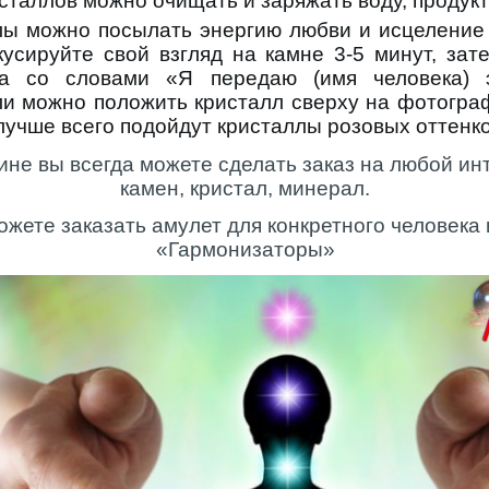
таллов можно очищать и заряжать воду, продукт
лы можно посылать энергию любви и исцеление 
кусируйте свой взгляд на камне 3-5 минут, зат
ка со словами «Я передаю (имя человека) 
ли можно положить кристалл сверху на фотогра
 лучше всего подойдут кристаллы розовых оттенко
ине вы всегда можете сделать заказ на любой и
камен, кристал, минерал.
ожете заказать амулет для конкретного человека
«Гармонизаторы»