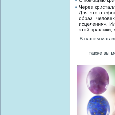
С помощью крис
Через кристал
Для этого сфо
образ челове
исцеления». И
этой практики,
В нашем магаз
также вы м