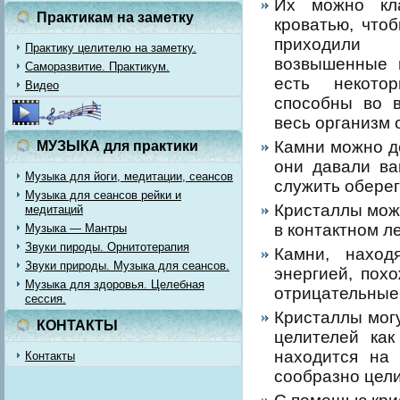
Их можно кл
Практикам на заметку
кроватью, чтоб
приходили
Практику целителю на заметку.
возвышенные 
Саморазвитие. Практикум.
есть некото
Видео
способны во в
весь организм 
Камни можно де
МУЗЫКА для практики
они давали ва
Музыка для йоги, медитации, сеансов
служить оберег
Музыка для сеансов рейки и
Кристаллы мож
медитаций
в контактном л
Музыка — Мантры
Звуки пироды. Орнитотерапия
Камни, наход
Звуки природы. Музыка для сеансов.
энергией, пох
Музыка для здоровья. Целебная
отрицательные 
сессия.
Кристаллы могу
КОНТАКТЫ
целителей как
находится на
Контакты
сообразно цели