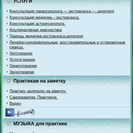
УСЛУГИ
Консультация парапсихолога — экстрасенса — целителя
Консультация медиума – экстрасенса.
Консультация астропсихолога.
Альтернативная диагностика
Помощь медиума-экстрасенса-целителя
Лечебно-оздоровительные, восстановительные и установочные
сеансы.
Литотерапия
Услуги разное
Орнитотерапия
Звукотерапия
Практикам на заметку
Практику целителю на заметку.
Саморазвитие. Практикум.
Видео
МУЗЫКА для практики