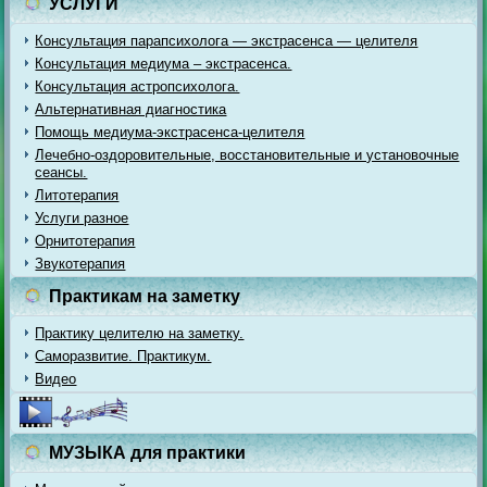
УСЛУГИ
Консультация парапсихолога — экстрасенса — целителя
Консультация медиума – экстрасенса.
Консультация астропсихолога.
Альтернативная диагностика
Помощь медиума-экстрасенса-целителя
Лечебно-оздоровительные, восстановительные и установочные
сеансы.
Литотерапия
Услуги разное
Орнитотерапия
Звукотерапия
Практикам на заметку
Практику целителю на заметку.
Саморазвитие. Практикум.
Видео
МУЗЫКА для практики