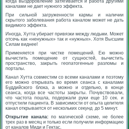
когда выздоровление затягивается и работа другими
каналами не дает нужного эффекта.
При сильной загруженности кармы и наличии
скрытого заболевания работа каналом может не дать
видимого эффекта.
Иногда, Хутта убирает привязки между людьми. Может
отсечь как «ненужных» так и «нужных». Хотя Высшим
Силам виднее!
Применяется при чистке помещений. Ею можно
вычистить помещение от сущностей, вычистить
пространство, закрыть геопатогенные разломы и
порталы.
Канал Хутта совместим со всеми каналами и поэтому
его можно открывать во время сеанса с каналами
Буддийского блока, а можно и отдельно, в конце
сеанса, когда все частоты закрыты. Почувствовали,
что частота пошла, подержали руки еще 10 сек. и
отпустили пациента. В зависимости от опыта целителя
канал открывается от нескольких секунд до 5 минут.
Открытие канала
:
по магической схеме, не более
трех раз в месяц и только если получили информацию
от каналов Миди и Гектас.