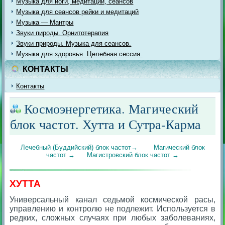
Музыка для йоги, медитации, сеансов
Музыка для сеансов рейки и медитаций
Музыка — Мантры
Звуки пироды. Орнитотерапия
Звуки природы. Музыка для сеансов.
Музыка для здоровья. Целебная сессия.
КОНТАКТЫ
Контакты
Космоэнергетика. Магический
блок частот. Хутта и Сутра-Карма
Лечебный (Буддийский) блок частот→
Магический блок
частот →
Магистровский блок частот →
ХУТТА
Универсальный канал седьмой космической расы,
управлению и контролю не подлежит. Используется в
редких, сложных случаях при любых заболеваниях,