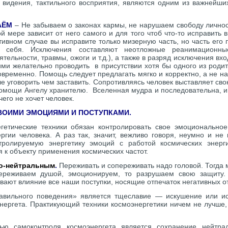
, видения, тактильного восприятия, являются одним из важнейши
ДАЁМ
– Не забываем о законах кармы, не нарушаем свободу личнос
й мере зависит от него самого и для того чтоб что-то исправить
тивном случае вы исправите только мизерную часть, но часть его
а себя. Исключения составляют неотложные реанимационны
тельности, травмы, ожоги и т.д.), а также в разряд исключения в
ними желательно проводить в присутствии хотя бы одного из роди
овременно. Помощь следует предлагать мягко и корректно, а не н
гче уговорить чем заставить. Сопротивляясь человек выставляет св
помощи Ангелу хранителю. Вселенная мудра и последовательна, и 
чего не хочет человек.
ВОИМИ ЭМОЦИЯМИ И ПОСТУПКАМИ.
гетические техники обязан контролировать свое эмоциональное
ргии человека. А раз так, значит, вежливо говоря, неумно и не
тролируемую энергетику эмоций с работой космических энерг
 к объекту применения космических частот.
но-нейтральным
.
Переживать и сопереживать надо головой. Тогда
реживаем душой, эмоционируем, то разрушаем свою защиту.
вают влияние все наши поступки, носящие отпечаток негативных 
вильного поведения» является тщеславие — искушение или ис
энергета. Практикующий техники космоэнергетики ничем не лучше,
ю самоконтроля космоэнергета является сохранение нейтрал