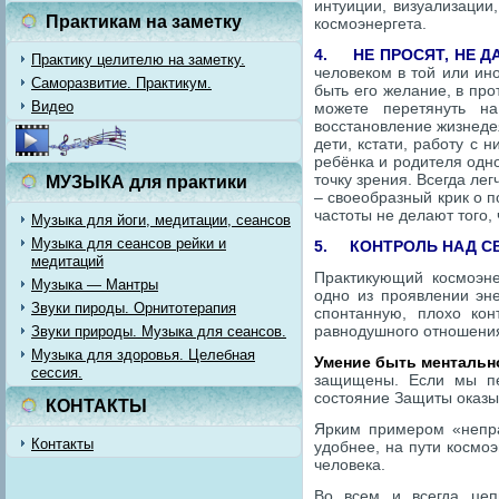
интуиции, визуализации
Практикам на заметку
космоэнергета.
4.
НЕ ПРОСЯТ, НЕ 
Практику целителю на заметку.
человеком в той или ино
Саморазвитие. Практикум.
быть его желание, в про
Видео
можете перетянуть н
восстановление жизнедея
дети, кстати, работу с 
ребёнка и родителя одн
точку зрения. Всегда ле
МУЗЫКА для практики
– своеобразный крик о 
частоты не делают того, 
Музыка для йоги, медитации, сеансов
Музыка для сеансов рейки и
5.
КОНТРОЛЬ НАД С
медитаций
Практикующий космоэне
Музыка — Мантры
одно из проявлении эне
Звуки пироды. Орнитотерапия
спонтанную, плохо кон
равнодушного отношения
Звуки природы. Музыка для сеансов.
Музыка для здоровья. Целебная
Умение быть менталь
сессия.
защищены. Если мы пе
состояние Защиты оказы
КОНТАКТЫ
Ярким примером «непра
Контакты
удобнее, на пути космо
человека.
Во всем и всегда цепь