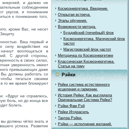
с энергией, и далеко не
язательным соблюдением
Космоэнергетика. Введение.
от укусов, и понимание
Открытая встреча.
иться к пониманию того,
Этапы обучения.
Возможности метода.
кто, кроме Вас, не несет
Буддийский (лечебный) блок
у Защиту.
Космоэнергетика. Магический блок
енностью. Ваш первый и
частот
ю силу воздействия на
Магистровский блок частот
 начнут воплощаться в
ний. С другой стороны,
Методичка по Космоэнергетике
ренность в своих силах,
Классическая Космоэнергетика.
нтная уверенность имеет
Статьи на тему
амного превышающих даже
 Вы должны работать со
Рэйки
чтобы тягаться своими
в то же время блокируют
Рейки система естественного
исцеления и гармонии.
История Рейки: Как выглядела
и: «Вдруг не справлюсь,
Оригинальная Система Рейки?
ую боль, но до конца все
удет болеть.
Рэйки Фам Рэй
Рейки Иггдрасиль
Тантра Рэйки.
 вы должны чётко знать и
Рэйки — исполнение желаний.
 вашего успеха. Развитие