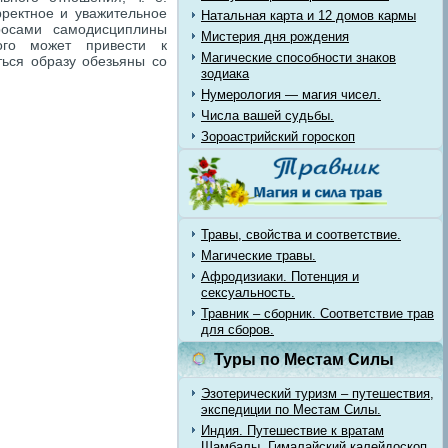
ректное и уважительное
Натальная карта и 12 домов кармы
росами самодисциплины
Мистерия дня рождения
рого может привести к
Магические способности знаков
ться образу обезьяны со
зодиака
Нумерология — магия чисел.
Числа вашей судьбы.
Зороастрийский гороскоп
Травы, свойства и соответствие.
Магические травы.
Афродизиаки. Потенция и
сексуальность.
Травник – сборник. Соответствие трав
для сборов.
Туры по Местам Силы
Эзотерический туризм – путешествия,
экспедиции по Местам Силы.
Индия. Путешествие к вратам
Шамбалы. Гималайский калейдоскоп.