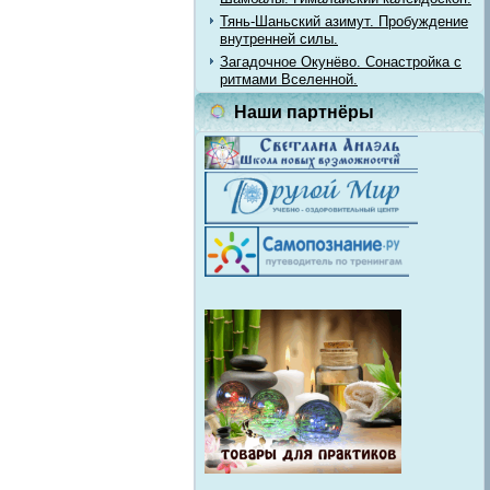
Тянь-Шаньский азимут. Пробуждение
внутренней силы.
Загадочное Окунёво. Сонастройка с
ритмами Вселенной.
Наши партнёры