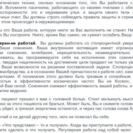
етических техник, сколько осознание того, что Вы работаете 
ой. Вспомните пасечника, работающего со своими пчелами с об
сторожности: это и окуривание улья, и защита своего тела 
чных пчел. Вы должны строго соблюдать правила защиты и стрем
ри этом происходит в окружающеммире.
 это Ваша работа, которую никто за Вас выполнять не станет. Ни
что Вы построите. Никто, кроме Вас самих, не сумеет ослабить Ваш
ерен-не работай.
Вы должны работать со стопроцентной увер
Ваши сомнения. Ваша внутренняя мотивация имеет огромну
и сомнения, колебания, нерешительность незамедлительно
неваясь, вы программируете себя на исполнение этих сомне
 твердая нацеленность на достижение цели придают не только уве
е Ваши возможности на решении поставленной задачи. Стопроце
умасбродства, а в осознании Вашей причастности к работе сил, н
тазии. И понимание этого должно быть трезвым и спокойным.
ностью в эффективности космических частот. Вы не Космос, 
й Вам силой. Сомнения снижают эффективность вашей работы, и 
витие видения.
пациент пришел к вам с головной болью. Стоит мелькнуть мысл
жно за этого пациента не браться. Может быть, Вы и снимете головн
 уйдет, а грязная энергетика останется, и через час голова снова б
лай и не делай другому того, чего не пожелал бы себе.
– «Что представил – то и получил». Когда вы приступаете к работе,
тите сделать и что получить. Регулярная работа над собой залог