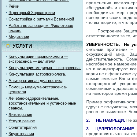
применения космоэнерг
Рейки
«бездумной» и статичн
необходимых мер предо
Эгрегорный Зороастризм
поведения своих подопе
Сонастройка с ритмами Вселенной
что вы творите, и что п
Работа по заповедям. Фиолетовое
пламя.
Построение Защиты
ответственности за то, 
Медитации
УВЕРЕННОСТЬ. Не ув
УСЛУГИ
сильный противник – 
окружающий мир. Ваш
Консультация парапсихолога —
действительность. Сом
экстрасенса — целителя
несгибаемое намерение,
Консультация медиума – экстрасенса.
но и концентрируют вс
корни не в фанатизме с
Консультация астропсихолога.
самые смелые Ваши фан
Альтернативная диагностика
стопроцентной уверен
Помощь медиума-экстрасенса-
сомнениями с дарованно
целителя
на некоторое время раз
Лечебно-оздоровительные,
Пример эффективности: 
восстановительные и установочные
вдруг не получится», мо
сеансы.
равно не вычистите. Боль
Литотерапия
2.
НЕ НАВРЕДИ.
Не же
Услуги разное
Орнитотерапия
3.
ЦЕЛЕПОЛОГАНИЕ
представлять что вы хо
Звукотерапия