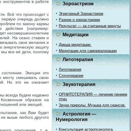
х инструментов в работе
Зороастризм
Эгрегорный Зороастризм
ти. Всё что происходит с
 в первую очередь должно
Разное о зороастризме
 проблем по закону кармы
Результат — за считанные минуты
е действия (например:
ходят несовершеннолетние
Медитации
телей. На сеанс ставим и
авязывать свои желания и
Дикша медитации.
ою энергетическую защиту
Медитации для самореализации
мы все её дети, поэтому
Литотерапия
Литотерапия
 состояние. Эмоции это
Стоунтерапия
 к месту смешивать свою
ий. Но это не означает
Звукотерапия
ОРНИТОТЕРАПИЯ — лечение пением
 мы всегда будем надежно
птиц
 Косвенным образом на
отношений или эмоций.
Звуки природы. Музыка для сеансов.
пытание, как Вам будет
Астрология —
 не выше любого другого
Нумерология
Консультация астропсихолога.
ьного отношения, т. е.