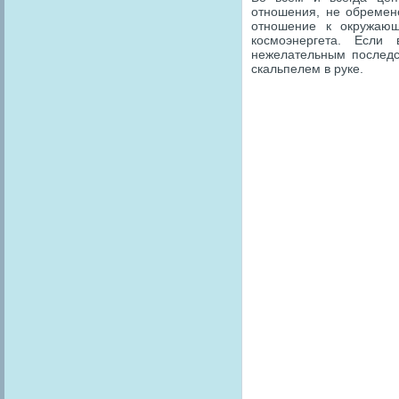
отношения, не обремен
отношение к окружаю
космоэнергета. Если
нежелательным последс
скальпелем в руке.