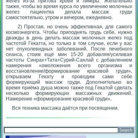
желез из-за притока крови и лимфы. Желательно
также, чтобы во время курса по увеличению молочных
желез пациентка делала массаж груди
самостоятельно, утром и вечером, ежедневно.
2) Простая, но очень эффективная, для самого
космоэнергета. Чтобы приподнять грудь себе, нужно
дважды в день делать массаж молочных желез под
частотой Гекатта, но только в том случае, если у вас
нет опухолевидных заболеваний. После лечебного
сеанса, стоим ещё мин 15-20 добавляя/усиливая
частоты Синрах+Тата+Сурий-Санлай с добавлением
намерения «омоложения всего организма и
восстановление/формирование красивой груди»,
открываем Гекату и проводим сами себе
формирующий массаж груди. Дополнительно во
время приёма душа можно также под Гекатой сделать
несколько формирующих массажных движений.
Намерение «формирование красивой груди».
Вся техника массажа даётся при посвящении.