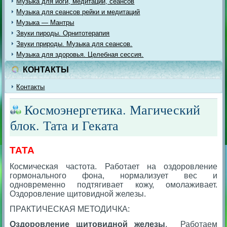
Музыка для йоги, медитации, сеансов
Музыка для сеансов рейки и медитаций
Музыка — Мантры
Звуки пироды. Орнитотерапия
Звуки природы. Музыка для сеансов.
Музыка для здоровья. Целебная сессия.
КОНТАКТЫ
Контакты
Космоэнергетика. Магический
блок. Тата и Геката
ТАТА
Космическая частота. Работает на оздоровление
гормонального фона, нормализует вес и
одновременно подтягивает кожу, омолаживает.
Оздоровление щитовидной железы.
ПРАКТИЧЕСКАЯ МЕТОДИЧКА:
Оздоровление щитовидной железы
. Работаем