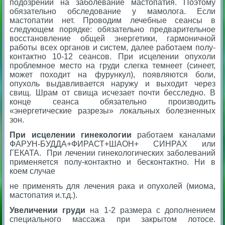
подозрении на заболевание мастопатия. Поэтому
обязательно обследование у мамолога. Если
мастопатии нет. Проводим лечебные сеансы в
следующем порядке: обязательно предварительное
восстановление общей энергетики, гармоничной
работы всех органов и систем, далее работаем полу-
контактно 10-12 сеансов. При исцелении опухоли
проблемное место на груди слегка темнеет (синеет,
может походит на фурункул), появляются боли,
опухоль выдавливается наружу и выходит через
свищ. Шрам от свища исчезает почти бесследно. В
конце сеанса обязательно производить
«энергетические разрезы» локальных болезненных
зон.
При исцелении гинекологии
работаем каналами
ФАРУН-БУДДА+ФИРАСТ+ШАОН+ СИНРАХ или
ГЕКАТА. При лечении гинекологических заболеваний
применяется полу-контактно и бесконтактно. Ни в
коем случае
не применять для лечения рака и опухолей (миома,
мастопатия и.т.д.).
Увеличении груди
на 1-2 размера с дополнением
специального массажа при закрытом лотосе.