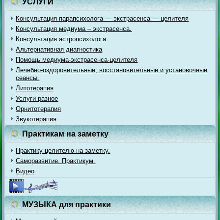
УСЛУГИ
Консультация парапсихолога — экстрасенса — целителя
Консультация медиума – экстрасенса.
Консультация астропсихолога.
Альтернативная диагностика
Помощь медиума-экстрасенса-целителя
Лечебно-оздоровительные, восстановительные и установочные
сеансы.
Литотерапия
Услуги разное
Орнитотерапия
Звукотерапия
Практикам на заметку
Практику целителю на заметку.
Саморазвитие. Практикум.
Видео
МУЗЫКА для практики