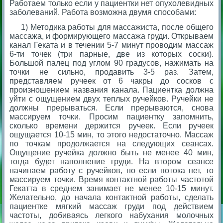
Работаем только если у пациентки нет опухолевидных
заболеваний. Работа возможна двумя способами:
1) Методика работы для массажиста, после общего
массажа, и формирующего массажа груди. Открываем
канал Геката и в течении 5-7 минут проводим массаж
6-ти точек (три парные, две из которых соски).
Большой палец под углом 90 градусов, нажимать на
точки не сильно, продавить 3-5 раз. Затем,
представляем ручеек от 6 чакры до сосков с
произношением названия канала. Пациентка должна
уйти с ощущением двух теплых ручейков. Ручейки не
должны прерываться. Если прерываются, снова
массируем точки. Просим пациентку запомнить,
сколько времени держится ручеек. Если ручеек
ощущается 10-15 мин, то этого недостаточно. Массаж
по точкам продолжается на следующих сеансах.
Ощущение ручейка должно быть не менее 40 мин,
тогда будет наполнение груди. На втором сеансе
начинаем работу с ручейков, но если потока нет, то
массируем точки. Время контактной работы частотой
Гекатта в среднем занимает не менее 10-15 минут.
Желательно, до начала контактной работы, сделать
пациентке мягкий массаж груди под действием
частоты, добиваясь легкого набухания молочных