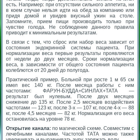
есть. Например: при отсутствии сильного аппетита, ни
в коем случае нельзя идти на обед за компанию или
придя домой и увидев вкусный ужин на столе.
Запомните, прием пищи производить только при
чувстве голода. Не соблюдение данного правила
приводит к минимальным результатам.
В связи с тем, что сброс или набор веса зависит от
состояния эндокринной системы пациента. При
нормализации веса первые результаты проявляются
от недели до двух месяцев. Сроки нормализации
веса, в зависимости от общего состояния пациента
колеблются от 20 дней до полугода.
Практический пример. Больной при росте 1 м 65 см
имел вес 140 кг. После месяца работы с ним
частотами: ФАРУН-БУДДА+СИНЛАХ+ТАТА —
результат был нулевым. После двух месяцев
снижение до 135 кг. После 2,5 месяцев воздействия
частотами — 123 кг, после 3-х — 107 кг, после 4-х — 88
кг, после 4,5 месяцев — 82 кг. Нормализация его веса
остановилась на уровне 78 кг.
Открытие канала:
по магической схеме. Совместим с
лечебными каналами. Частотой ТАТА можно также
увеличивать и выравнивать ауру, заряжать воду.