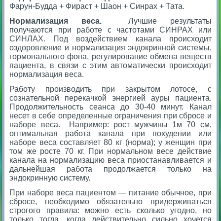
Фарун-Будда + Фираст + Шаон + Синрах + Тата.
Нормализация веса.
Лучшие результаты
получаются при работе с частотами СИНРАХ или
СИНЛАХ. Под воздействием канала происходит
оздоровление и нормализация эндокринной системы,
гормонального фона, регулирование обмена веществ
пациента, в связи с этим автоматически происходит
нормализация веса.
Работу производить при закрытом лотосе, с
сознательной перекачкой энергией ауры пациента.
Продолжительность сеанса до 30-40 минут. Канал
несет в себе определенные ограничения при сбросе и
наборе веса. Например: рост мужчины 1м 70 см,
оптимальная работа канала при похудении или
наборе веса составляет 80 кг (норма); у женщин при
том же росте 70 кг. При нормальном весе действие
канала на нормализацию веса приостанавливается и
дальнейшая работа продолжается только на
эндокринную систему.
При наборе веса пациентом — питание обычное, при
сбросе, необходимо обязательно придерживаться
строгого правила: можно есть сколько угодно, но
только тогда, когда действительно сильно хочется