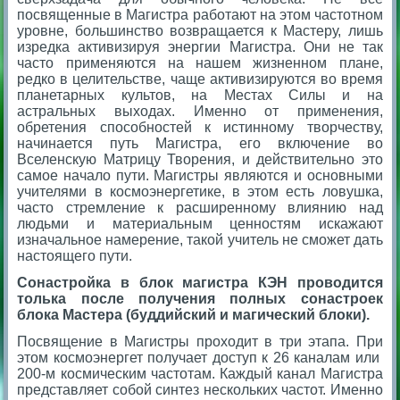
посвященные в Магистра работают на этом частотном
уровне, большинство возвращается к Мастеру, лишь
изредка активизируя энергии Магистра. Они не так
часто применяются на нашем жизненном плане,
редко в целительстве, чаще активизируются во время
планетарных культов, на Местах Силы и на
астральных выходах. Именно от применения,
обретения способностей к истинному творчеству,
начинается путь Магистра, его включение во
Вселенскую Матрицу Творения, и действительно это
самое начало пути. Магистры являются и основными
учителями в космоэнергетике, в этом есть ловушка,
часто стремление к расширенному влиянию над
людьми и материальным ценностям искажают
изначальное намерение, такой учитель не сможет дать
настоящего пути.
Сонастройка в блок магистра КЭН проводится
толька после получения полных сонастроек
блока Мастера (буддийский и магический блоки).
Посвящение в Магистры проходит в три этапа. При
этом космоэнергет получает доступ к 26 каналам или
200-м космическим частотам. Каждый канал Магистра
представляет собой синтез нескольких частот. Именно