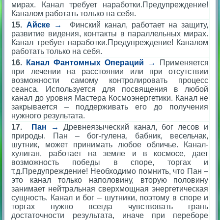
мирах. Канал требует наработки.
Предупреждение!
Каналом работать только на себя.
15.
Айске →
Финский канал, работает на защиту,
развитие видения, контакты в параллельных мирах.
Канал требует наработки.
Предупреждение! Каналом
работать только на себя.
16.
Канал Фантомных Операций →
Применяется
при лечении на расстоянии или при отсутствии
возможности самому контролировать процесс
сеанса. Используется для посвящения в любой
канал до уровня Мастера Космоэнергетики. Канал не
закрывается – поддерживать его до получения
нужного результата.
17.
Пан
→
Древнеязыческий канал, бог лесов и
природы. Пан – бог-гулена, бабник, весельчак,
шутник, может принимать любое обличье. Канал-
хулиган, работает на земле и в космосе, дает
возможность победы в споре, торгах и
т.д.
Предупреждение! Необходимо помнить, что Пан –
это канал только наполовину, вторую половину
занимает нейтральная сверхмощная энергетическая
сущность. Канал и бог – шутники, поэтому в споре и
торгах нужно всегда чувствовать грань
достаточности результата, иначе при переборе