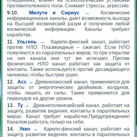
отношениях, влияет на психологические установки
противоположного пола. Снимает стрессы, агрессию.
9-10.
Милути и Сириус →
Космические
информационные каналы, дают возможность выхода
на Высший космический разум и получение любой
космической информации. Каналы требуют
наработки.
11.
Ульгень →
Карело-финский канал, работает
против НЛО. Плазмоидные – сжигает. Если НЛО
появляются из параллельных миров, то при открытии
на них канала они тут же исчезают. Против
физических НЛО канал работает как защита от
контакта. Также используется против досаждающего
человека, чтобы быстрее ушел.
12.
Асс →
Древнелакхский канал, применяется для
защиты от энергетических двойников, колдунов,
чтобы лишить их силы. Также применяется для
переходов на другие уровни.
13.
Ту →
Древнеполинезийский канал, работает на
защиту, развитие видения, контакты в параллельных
мирах. Канал требует наработки.Предупреждение!
Каналом работать только на себя.
14.
Укко →
Карело-финский канал, работает на
защиту, развитие видения, контакты в параллельных