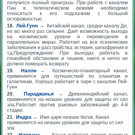
получится полный проигрыш. При работе с каналом
Пан в телепатическом режиме необходимо
относиться к его подсказкам с большой
осторожностью.
18.
Лей
-Гунн →
Китайский канал, сродни каналу До,
но во много раз сильнее. Дает возможность выхода
на космические уровни и перемещения в
параллельных мирах. Работает на все психические
заболевания и расстройства: истерия, шизофрения и
т.д.
Предупреждение: При выходах работать в
спокойной обстановке и тишине, никто и ничто не
должно помешать возврату
19.
Налли →
Космическо-планетарный канал,
применяется для путешествий по планетам и
галактикам. Хорошо работает в паре с каналом Лей-
Гунн
20.
Параджанья
→
Древнеиндийский канал,
применяется на низших уровнях для защиты от сил
зла.
Работает против раковых заболеваний до 4-й
стадии.
21.
Индра →
Имя царя низших богов. Канал
применяется на низших уровнях для защиты от сил
зла
22.
Нирвана →
Канал работает против раковых