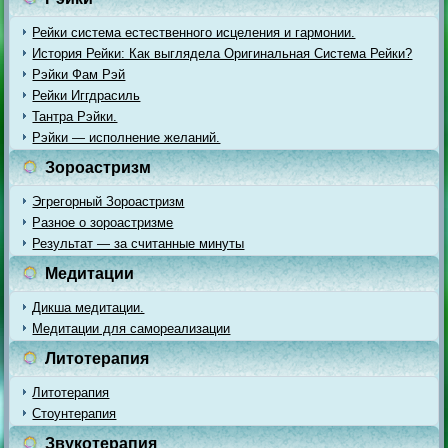
Рейки система естественного исцеления и гармонии.
История Рейки: Как выглядела Оригинальная Система Рейки?
Рэйки Фам Рэй
Рейки Иггдрасиль
Тантра Рэйки.
Рэйки — исполнение желаний.
Зороастризм
Эгрегорный Зороастризм
Разное о зороастризме
Результат — за считанные минуты
Медитации
Дикша медитации.
Медитации для самореализации
Литотерапия
Литотерапия
Стоунтерапия
Звукотерапия