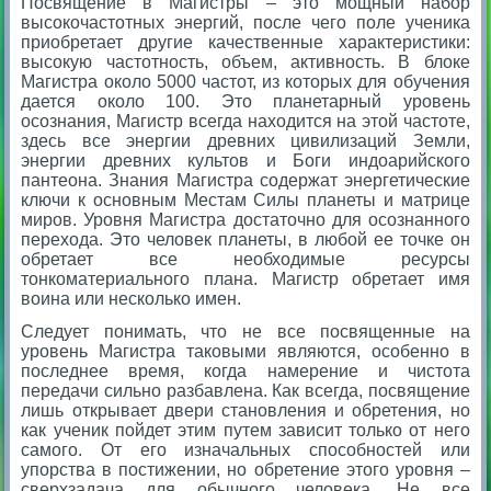
Посвящение в Магистры – это мощный набор
высокочастотных энергий, после чего поле ученика
приобретает другие качественные характеристики:
высокую частотность, объем, активность. В блоке
Магистра около 5000 частот, из которых для обучения
дается около 100. Это планетарный уровень
осознания, Магистр всегда находится на этой частоте,
здесь все энергии древних цивилизаций Земли,
энергии древних культов и Боги индоарийского
пантеона. Знания Магистра содержат энергетические
ключи к основным Местам Силы планеты и матрице
миров. Уровня Магистра достаточно для осознанного
перехода. Это человек планеты, в любой ее точке он
обретает все необходимые ресурсы
тонкоматериального плана. Магистр обретает имя
воина или несколько имен.
Следует понимать, что не все посвященные на
уровень Магистра таковыми являются, особенно в
последнее время, когда намерение и чистота
передачи сильно разбавлена. Как всегда, посвящение
лишь открывает двери становления и обретения, но
как ученик пойдет этим путем зависит только от него
самого. От его изначальных способностей или
упорства в постижении, но обретение этого уровня –
сверхзадача для обычного человека. Не все