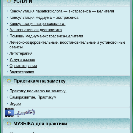
УСЛУГИ
Консультация парапсихолога — экстрасенса — целителя
Консультация медиума – экстрасенса.
Консультация астропсихолога.
Альтернативная диагностика
Помощь медиума-экстрасенса-целителя
Лечебно-оздоровительные, восстановительные и установочные
сеансы.
Литотерапия
Услуги разное
Орнитотерапия
Звукотерапия
Практикам на заметку
Практику целителю на заметку.
Саморазвитие. Практикум.
Видео
МУЗЫКА для практики