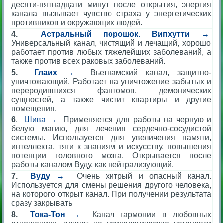
десяти-пятнадцати минут после открытия, энергия
канала вызывает чувство страха у энергетических
противников и окружающих людей.
4.
Астральный порошок. Випхутти →
Универсальный канал, чистящий и лечащий, хорошо
работает против любых тяжелейших заболеваний, а
также против всех раковых заболеваний.
5.
Глаих →
Вьетнамский канал, защитно-
уничтожающий. Работает на уничтожение забытых и
переродившихся фантомов, демонических
сущностей, а также чистит квартиры и другие
помещения.
6
.
Шива →
Применяется для работы на черную и
белую магию, для лечения сердечно-сосудистой
системы. Используется для увеличения памяти,
интеллекта, тяги к знаниям и искусству, повышения
потенции головного мозга. Открывается после
работы каналом Вуду, как нейтрализующий.
7.
Вуду →
Очень хитрый и опасный канал.
Используется для смены решения другого человека,
на которого открыт канал. При получении результата
сразу закрывать
8.
Тока-Тон →
Канал гармонии в любовных