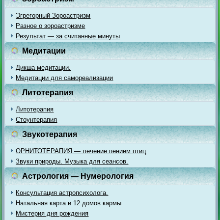
Эгрегорный Зороастризм
Разное о зороастризме
Результат — за считанные минуты
Медитации
Дикша медитации.
Медитации для самореализации
Литотерапия
Литотерапия
Стоунтерапия
Звукотерапия
ОРНИТОТЕРАПИЯ — лечение пением птиц
Звуки природы. Музыка для сеансов.
Астрология — Нумерология
Консультация астропсихолога.
Натальная карта и 12 домов кармы
Мистерия дня рождения