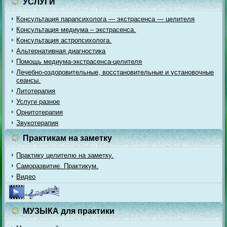
УСЛУГИ
Консультация парапсихолога — экстрасенса — целителя
Консультация медиума – экстрасенса.
Консультация астропсихолога.
Альтернативная диагностика
Помощь медиума-экстрасенса-целителя
Лечебно-оздоровительные, восстановительные и установочные
сеансы.
Литотерапия
Услуги разное
Орнитотерапия
Звукотерапия
Практикам на заметку
Практику целителю на заметку.
Саморазвитие. Практикум.
Видео
МУЗЫКА для практики