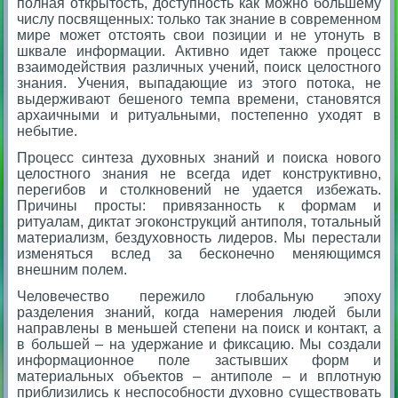
полная открытость, доступность как можно большему
числу посвященных: только так знание в современном
мире может отстоять свои позиции и не утонуть в
шквале информации. Активно идет также процесс
взаимодействия различных учений, поиск целостного
знания. Учения, выпадающие из этого потока, не
выдерживают бешеного темпа времени, становятся
архаичными и ритуальными, постепенно уходят в
небытие.
Процесс синтеза духовных знаний и поиска нового
целостного знания не всегда идет конструктивно,
перегибов и столкновений не удается избежать.
Причины просты: привязанность к формам и
ритуалам, диктат эгоконструкций антиполя, тотальный
материализм, бездуховность лидеров. Мы перестали
изменяться вслед за бесконечно меняющимся
внешним полем.
Человечество пережило глобальную эпоху
разделения знаний, когда намерения людей были
направлены в меньшей степени на поиск и контакт, а
в большей – на удержание и фиксацию. Мы создали
информационное поле застывших форм и
материальных объектов – антиполе – и вплотную
приблизились к неспособности духовно существовать