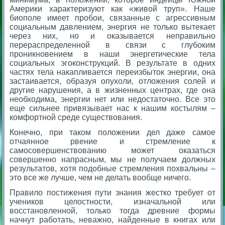
Америки характеризуют как «живой труп». Наше
биополе имеет пробои, связанные с агрессивным
социальным давлением, энергия не только вытекает
через них, но и оказывается неправильно
перераспределенной в связи с глубоким
проникновением в наши энергетические тела
социальных эгоконструкций. В результате в одних
частях тела накапливается переизбыток энергии, она
застаивается, образуя опухоли, отложения солей и
другие нарушения, а в жизненных центрах, где она
необходима, энергии нет или недостаточно. Все это
еще сильнее привязывает нас к нашим костылям –
комфортной среде существования.
Конечно, при таком положении дел даже самое
отчаянное рвение и стремление к
самосовершенствованию может оказаться
совершенно напрасным, мы не получаем должных
результатов, хотя подобные стремления похвальны –
это все же лучше, чем не делать вообще ничего.
Правило постижения пути знания жестко требует от
учеников целостности, изначальной или
восстановленной, только тогда древние формы
начнут работать, неважно, найденные в книгах или