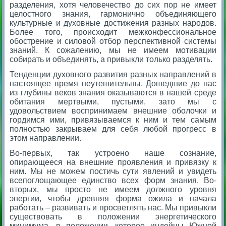
разделения, хотя человечество до сих пор не имеет
целостного знания, гармонично объединяющего
культурные и духовные достижения разных народов.
Более того, происходит межконфессиональное
обострение и силовой отбор перспективной системы
знаний. К сожалению, мы не имеем мотивации
собирать и объединять, а привыкли только разделять.
Тенденции духовного развития разных направлений в
настоящее время неутешительны. Дошедшие до нас
из глубины веков знания оказываются в нашей среде
обитания мертвыми, пустыми, зато мы с
удовольствием воспринимаем внешние оболочки и
гордимся ими, привязываемся к ним и тем самым
полностью закрываем для себя любой прогресс в
этом направлении.
Во-первых, так устроено наше сознание,
опирающееся на внешние проявления и привязку к
ним. Мы не можем постичь сути явлений и увидеть
всепоглощающее единство всех форм знания. Во-
вторых, мы просто не имеем должного уровня
энергии, чтобы древняя форма ожила и начала
работать – развивать и просветлять нас. Мы привыкли
существовать в положении энергетического
минимума, в положении, которое индейцы Южной