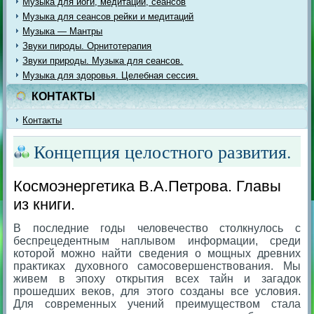
Музыка для йоги, медитации, сеансов
Музыка для сеансов рейки и медитаций
Музыка — Мантры
Звуки пироды. Орнитотерапия
Звуки природы. Музыка для сеансов.
Музыка для здоровья. Целебная сессия.
КОНТАКТЫ
Контакты
Концепция целостного развития.
Космоэнергетика В.А.Петрова. Главы
из книги.
В последние годы человечество столкнулось с
беспрецедентным наплывом информации, среди
которой можно найти сведения о мощных древних
практиках духовного самосовершенствования. Мы
живем в эпоху открытия всех тайн и загадок
прошедших веков, для этого созданы все условия.
Для современных учений преимуществом стала