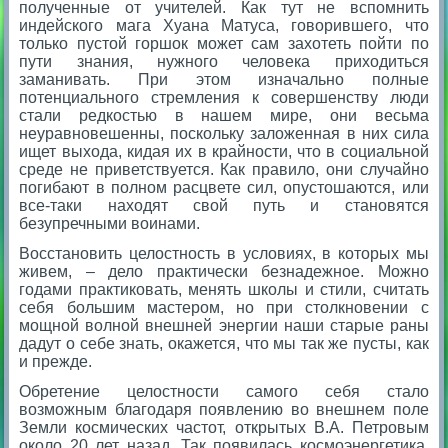
полученные от учителей. Как тут не вспомнить
индейского мага Хуана Матуса, говорившего, что
только пустой горшок может сам захотеть пойти по
пути знания, нужного человека приходиться
заманивать. При этом изначально полные
потенциального стремления к совершенству люди
стали редкостью в нашем мире, они весьма
неуравновешенны, поскольку заложенная в них сила
ищет выхода, кидая их в крайности, что в социальной
среде не приветствуется. Как правило, они случайно
погибают в полном расцвете сил, опустошаются, или
все-таки находят свой путь и становятся
безупречными воинами.
Восстановить целостность в условиях, в которых мы
живем, – дело практически безнадежное. Можно
годами практиковать, менять школы и стили, считать
себя большим мастером, но при столкновении с
мощной волной внешней энергии наши старые раны
дадут о себе знать, окажется, что мы так же пусты, как
и прежде.
Обретение целостности самого себя стало
возможным благодаря появлению во внешнем поле
Земли космических частот, открытых В.А. Петровым
около 20 лет назад. Так появилась космоэнергетика,