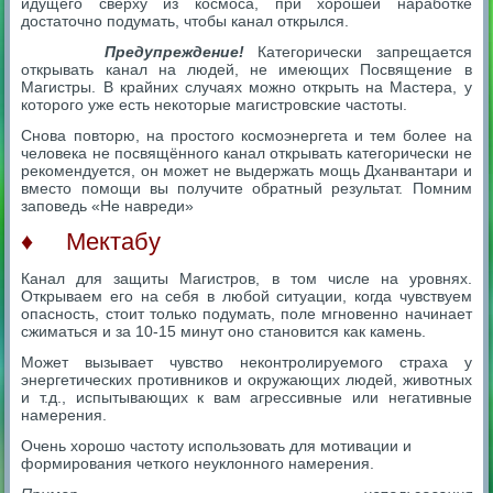
идущего сверху из космоса, при хорошей наработке
достаточно подумать, чтобы канал открылся.
Предупреждение!
Категорически запрещается
открывать канал на людей, не имеющих Посвящение в
Магистры. В крайних случаях можно открыть на Мастера, у
которого уже есть некоторые магистровские частоты.
Снова повторю, на простого космоэнергета и тем более на
человека не посвящённого канал открывать категорически не
рекомендуется, он может не выдержать мощь Дханвантари и
вместо помощи вы получите обратный результат. Помним
заповедь «Не навреди»
♦ Мектабу
Канал для защиты Магистров, в том числе на уровнях.
Открываем его на себя в любой ситуации, когда чувствуем
опасность, стоит только подумать, поле мгновенно начинает
сжиматься и за 10-15 минут оно становится как камень.
Может вызывает чувство неконтролируемого страха у
энергетических противников и окружающих людей, животных
и т.д., испытывающих к вам агрессивные или негативные
намерения.
Очень хорошо частоту использовать для мотивации и
формирования четкого неуклонного намерения.