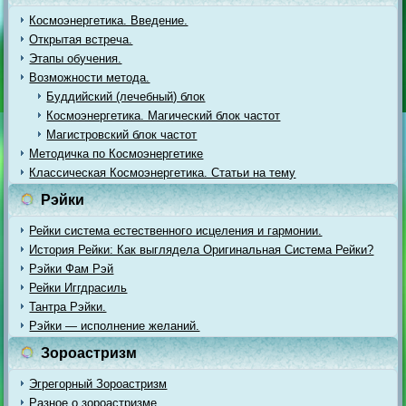
Космоэнергетика. Введение.
Открытая встреча.
Этапы обучения.
Возможности метода.
Буддийский (лечебный) блок
Космоэнергетика. Магический блок частот
Магистровский блок частот
Методичка по Космоэнергетике
Классическая Космоэнергетика. Статьи на тему
Рэйки
Рейки система естественного исцеления и гармонии.
История Рейки: Как выглядела Оригинальная Система Рейки?
Рэйки Фам Рэй
Рейки Иггдрасиль
Тантра Рэйки.
Рэйки — исполнение желаний.
Зороастризм
Эгрегорный Зороастризм
Разное о зороастризме