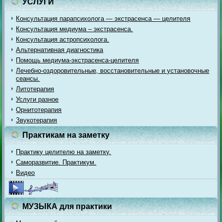
УСЛУГИ
Консультация парапсихолога — экстрасенса — целителя
Консультация медиума – экстрасенса.
Консультация астропсихолога.
Альтернативная диагностика
Помощь медиума-экстрасенса-целителя
Лечебно-оздоровительные, восстановительные и установочные
сеансы.
Литотерапия
Услуги разное
Орнитотерапия
Звукотерапия
Практикам на заметку
Практику целителю на заметку.
Саморазвитие. Практикум.
Видео
МУЗЫКА для практики