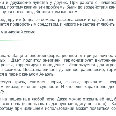
ии и дружеские чувства у других. При работе с челов
лем, поэтому какими эти проблемы были до воздействия к
танутся после воздействия этим каналом.
ред другим (с целью обмана, раскола семьи и т.д.) Анаэль 
яется приворотным средством, и никого не заставит любить
 магической схеме.
нал. Защита энергоинформационной матрицы личност
ых. Даёт подпитку энергией, гармонизирует внутренне
трессы, корректирует поведение. Используется для агре
 психикой. Восстанавливает душевное равновесие, гар
ся в паре с каналом Анаэль.
ческую грязь, снимает порчи, сглазы, проклятия, нек
м мирам, изгоняет сущности. И что ещё характерно для
гу.
 на пациента в любой позе. Даже можно открыть её над 
а всю ночь (использовать данную методику не часто). К
 поэтому при излишнем использовании может появиться со