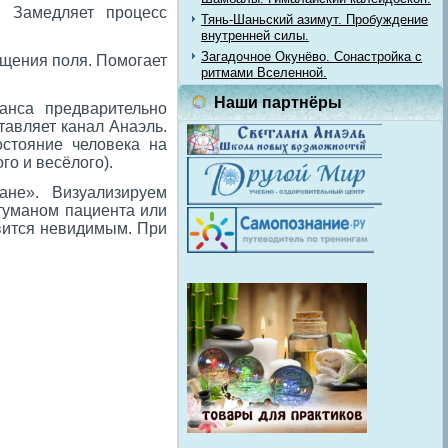
. Замедляет процесс
Тянь-Шаньский азимут. Пробуждение
внутренней силы.
Загадочное Окунёво. Сонастройка с
ищения поля. Помогает
ритмами Вселенной.
Наши партнёры
анса предварительно
тавляет канал Анаэль.
остояние человека на
го и весёлого).
не». Визуализируем
 туманом пациента или
овится невидимым. При