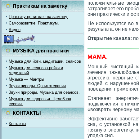
положительные эмоц
Практикам на заметку
затрагивает его проб
они практически и ос
Практику целителю на заметку.
Саморазвитие. Практикум.
Не используется во в
результата, он не явл
Видео
Открытие канала:
по
МУЗЫКА для практики
МАМА.
Музыка для йоги, медитации, сеансов
Мощный чистящий ка
Музыка для сеансов рейки и
лечения тяжелобольн
медитаций
агрессию, нервные с
Музыка — Мантры
людей с нарушенной
Звуки пироды. Орнитотерапия
поведения применяет
Звуки природы. Музыка для сеансов.
Стягивает энергети
Музыка для здоровья. Целебная
подключения к нижни
сессия.
«возврат» чёрному ма
КОНТАКТЫ
Эффективно работает
Контакты
сна, с установкой н
грязную энергетику,
упадка сил.