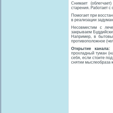
Снимает (облегчает
старения. Работает с
Помогает при восстан
в реализации задуман
Несовместим с лече
закрываем Буддийский
Например, в бытовых
противоположное (чел
Открытие канала:
п
прохладный туман (н
себя, если стоите по
снятии мыслеобраза к