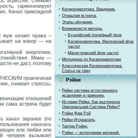
а, агрессии. Снимает
ность, гармонизирует
Космоэнергетика. Введение.
их. Канал прикладной
Открытая встреча.
Этапы обучения.
Возможности метода.
Буддийский (лечебный) блок
 муж качает права –
зывает на ковер — на
Космоэнергетика. Магический блок
частот
ативной энергетики,
Магистровский блок частот
 спокойствия. Мама —
Методичка по Космоэнергетике
дости не даст, поэтому
Классическая Космоэнергетика.
Статьи на тему
ИЧЕСКИМ практически
Рэйки
ние, снимает стрессы,
Рейки система естественного
исцеления и гармонии.
рмонизацию отношений
История Рейки: Как выглядела
и сама встреча будет
Оригинальная Система Рейки?
Рэйки Фам Рэй
ть канал заранее (по
Рейки Иггдрасиль
спользования накачать
Тантра Рэйки.
жающих или любви или
Рэйки — исполнение желаний.
ой человек вызывает