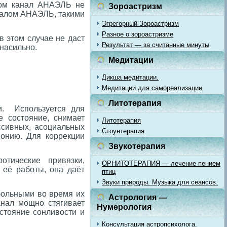
еком канал АНАЭЛЬ не
Зороастризм
аналом АНАЭЛЬ, такими
Эгрегорный Зороастризм
Разное о зороастризме
в этом случае не даст
Результат — за считанные минуты
 насильно.
Медитации
Дикша медитации.
Медитации для самореализации
Литотерапия
и. Используется для
е состояние, снимает
Литотерапия
ссивных, асоциальных
Стоунтерапия
монию. Для коррекции
Звукотерапия
ротические привязки,
ОРНИТОТЕРАПИЯ — лечение пением
 её работы, она даёт
птиц
Звуки природы. Музыка для сеансов.
больными во время их
Астрология —
анал мощно стягивает
Нумерология
стояние сонливости и
Консультация астропсихолога.