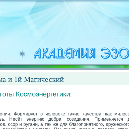
ма и 1й Магический
тоты Космоэнергетики:
нии. Формирует в человеке такие качества, как милос
вь. Несёт энергию добра, созидания. Применяется 
в, ссор и ругани, а так же для благоприятного, дружеског