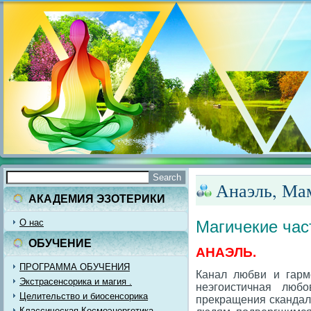
Анаэль, Ма
АКАДЕМИЯ ЭЗОТЕРИКИ
О нас
Магичекие час
ОБУЧЕНИЕ
АНАЭЛЬ.
ПРОГРАММА ОБУЧЕНИЯ
Канал любви и гармо
Экстрасенсорика и магия .
неэгоистичная любо
Целительство и биосенсорика
прекращения скандало
Классическая Космоэнергетика.