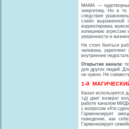
МАМА — чудотворный
энергетику. Но в то
следствие уравновеш
слабо выраженной п
корректировка мужск
излишнюю агрессию и 
уверенности и жизнен
Не стоит бояться ра
человека, укрепляет
внутренние недостатк
Открытие канала:
по
для других людей. Дл
не нужно. Не совмест
1-й МАГИЧЕСКИ
Канал используется дл
т.д) дает возврат ко
работе каналом МИДИ 
с вопросом «Кто сдела
Гармонизирует эмоц
поведение, как себ
Гармонизирует семей