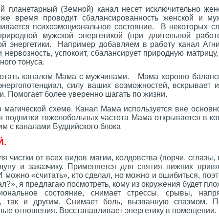
 планетарный (Земной) канал несет исключительно жен
 же время проводит сбалансированность женской и муж
ивается психоэмоциональное состояние. В некоторых сл
риродной мужской энергетикой (при длительной работе
ой энергетики. Например добавляем в работу канал Агни
нервозность, успокоит, сбалансирует природную матрицу,
ного тонуса.
ботать каналом Мама с мужчинами. Мама хорошо баланс
 энергопотенциал, силу ваших возможностей, вскрывает и
и. Помогает более уверенно шагать по жизни.
 магической схеме. Канал Мама используется вне основно
я подпитки тяжелобольных частота Мама открывается в ко
им с каналами Буддийского блока
Й.
я чистки от всех видов магии, колдовства (порчи, сглазы,
лдуну и заказчику. Применяется для снятия нижних привя
можно «считать», кто сделал, но можно и ошибиться, поэт
л?», я предлагаю посмотреть, кому из окружения будет плох
иональное состояние, снимает стрессы, срывы, напря
е, так и другим. Снимает боль, вызванную спазмом. П
ные отношения. Восстанавливает энергетику в помещении.