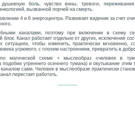
) душевную боль, чувство вины, тревоги, переживания
 онкологией, вызванной порчей на смерть.
овлении 4 и 6 энергоцентра. Развивает видение за счет оч
ного.
бными каналами, поэтому при включении в схему се
 блок. Канал работает отдельно от других, исключение сос
 ситуациях, чтобы изменить, практически мгновенно, с
овека угрюмого, с плохим настроением, превратить в добро
о магической схеме + мыслеобраз «человек в тума
а подобии утреннего осеннего тумана) и окутывание этим
д каналом сами. Человек в мыслеобразе практически стан
анал перестает работать.
_________