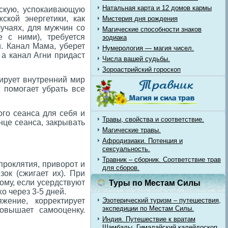
Натальная карта и 12 домов кармы
скую, успокаивающую
ской энергетики, как
Мистерия дня рождения
учаях, для мужчин со
Магические способности знаков
 с ними), требуется
зодиака
. Канал Мама, уберет
Нумерология — магия чисел.
 а канал Агни придаст
Числа вашей судьбы.
Зороастрийский гороскоп
ирует внутренний мир
 помогает убрать все
го сеанса для себя и
Травы, свойства и соответствие.
нце сеанса, закрывать
Магические травы.
Афродизиаки. Потенция и
сексуальность.
Травник – сборник. Соответствие трав
 проклятия, приворот и
для сборов.
зок (сжигает их). При
ому, если усердствуют
Туры по Местам Силы
о через 3-5 дней.
жение, корректирует
Эзотерический туризм – путешествия,
экспедиции по Местам Силы.
овышает самооценку.
Индия. Путешествие к вратам
Шамбалы. Гималайский калейдоскоп.