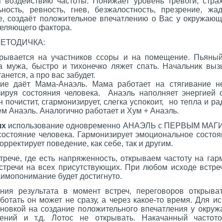
воздействию частоты. Понижает уровень тревоги, страх
ьность, ревность, гнев, безжалостность, презрение, жад
е, создаёт положительное впечатлению о Вас у окружающ
сцеляющего фактора.
ЕТОДИЧКА:
рывается на участников ссоры и на помещение. Пьяный
а мужа, быстро и тихонечко ляжет спать. Начальник вы
анется, а про вас забудет.
даёт Мама-Анаэль. Мама работает на стягивание нег
зируя состояния человека. Анаэль наполняет энергией
 почистит, сгармонизирует, слегка успокоит, но тепла и ра
м Анаэль. Аналогично работает и Хум + Анаэль.
ях
использование одновременно АНАЭЛЬ с ПЕРВЫМ МАГ
состояние человека. Гармонизирует эмоциональное состоя
рректирует поведение, как себе, так и другим.
рече, где есть напряженность, открываем частоту на га
стречи на всех присутствующих. При любом исходе встреч
заимопонимание будет достигнуто.
ния результата в момент встреч, переговоров открыва
аботать он может не сразу, а через какое-то время. Для и
тановкой на создание положительного впечатления у окру
ений и т.д. Лотос не открывать. Накачанный частот