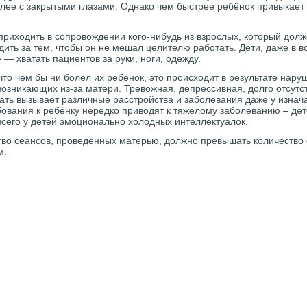
олее с закрытыми глазами. Однако чем быстрее ребёнок привыкает 
риходить в сопровождении кого-нибудь из взрослых, который долж
ить за тем, чтобы он не мешал целителю работать. Дети, даже в во
 — хватать пациентов за руки, ноги, одежду.
что чем бы ни болел их ребёнок, это происходит в результате нар
возникающих из-за матери. Тревожная, депрессивная, долго отсутс
ать вызывает различные расстройства и заболевания даже у изнач
ования к ребёнку нередко приводят к тяжёлому заболеванию – дет
его у детей эмоционально холодных интеллектуалок.
тво сеансов, проведённых матерью, должно превышать количество 
м.