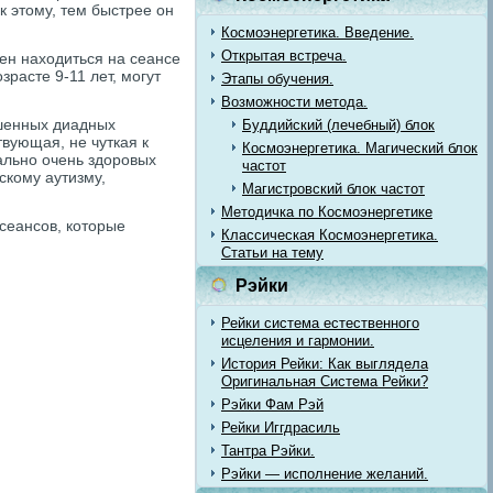
к этому, тем быстрее он
Космоэнергетика. Введение.
Открытая встреча.
ен находиться на сеансе
зрасте 9-11 лет, могут
Этапы обучения.
Возможности метода.
ушенных диадных
Буддийский (лечебный) блок
твующая, не чуткая к
Космоэнергетика. Магический блок
ально очень здоровых
частот
скому аутизму,
Магистровский блок частот
Методичка по Космоэнергетике
сеансов, которые
Классическая Космоэнергетика.
Статьи на тему
Рэйки
Рейки система естественного
исцеления и гармонии.
История Рейки: Как выглядела
Оригинальная Система Рейки?
Рэйки Фам Рэй
Рейки Иггдрасиль
Тантра Рэйки.
Рэйки — исполнение желаний.