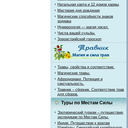
Натальная карта и 12 домов кармы
Мистерия дня рождения
Магические способности знаков
зодиака
Нумерология — магия чисел.
Числа вашей судьбы.
Зороастрийский гороскоп
Травы, свойства и соответствие.
Магические травы.
Афродизиаки. Потенция и
сексуальность.
Травник – сборник. Соответствие трав
для сборов.
Туры по Местам Силы
Эзотерический туризм – путешествия,
экспедиции по Местам Силы.
Индия. Путешествие к вратам
Шамбалы. Гималайский калейдоскоп.