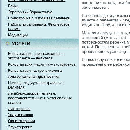
состоянии стоять, тем б
Рейки
излечивается.
Эгрегорный Зороастризм
На сеансы дети должны п
Сонастройка с ритмами Вселенной
вместе с ребёнком и след
Работа по заповедям. Фиолетовое
ходить по залу, «шалить»
пламя.
Матерям следует знать, 
Медитации
отношений (мать-дитя), 
потребностям ребёнка м
УСЛУГИ
детей. Повышенные треб
проявляющемуся чаще вс
Консультация парапсихолога —
экстрасенса — целителя
Во всех случаях количес
проведены с её ребёнко
Консультация медиума – экстрасенса.
Консультация астропсихолога.
Альтернативная диагностика
Помощь медиума-экстрасенса-
целителя
Лечебно-оздоровительные,
восстановительные и установочные
сеансы.
Литотерапия
Услуги разное
Орнитотерапия
Звукотерапия