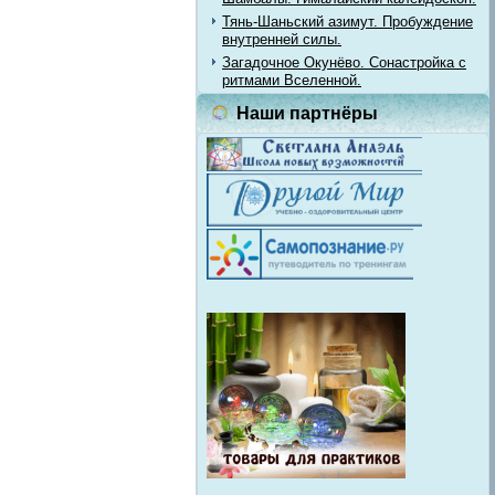
Тянь-Шаньский азимут. Пробуждение
внутренней силы.
Загадочное Окунёво. Сонастройка с
ритмами Вселенной.
Наши партнёры