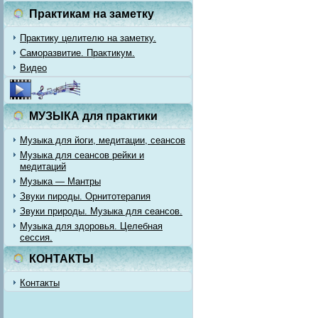
Практикам на заметку
Практику целителю на заметку.
Саморазвитие. Практикум.
Видео
МУЗЫКА для практики
Музыка для йоги, медитации, сеансов
Музыка для сеансов рейки и
медитаций
Музыка — Мантры
Звуки пироды. Орнитотерапия
Звуки природы. Музыка для сеансов.
Музыка для здоровья. Целебная
сессия.
КОНТАКТЫ
Контакты