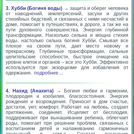
3. Хубби
(Богиня воды)
→
защита и оберег человека
от наводнений, землетрясений, засухи и других
стихийных бедствий, и связанных с ними несчастий в
доме, помогает в путешествиях, в дороге, а так же на
пути духовного совершенства. Энергия глубинной
трансформации. Насколько сильна и мощна стихия
воды, настолько сильна богиня Хубби. Смывая все
плохое на своем пути, дает место новому и
прекрасному. Глубинные трансформации, сильные
целительские способности, быстрое очищение на
уровне клеток и органов – все это Хубби. Эффективно
используется при экзорцизме для избавления от
одержания.
подробнее…
4. Нахид (Анахита) →
Богиня любви и гармонии,
плодородия и изобилия, благосостояния. Энергия
рождения и возрождения. Приносит в дом счастье,
достаток, уют, комфорт. Работает на любовь, создает
притяжение, соединяет. Исцеляет от бесплодия,
поддерживает при вынашивании ребенка, облегчает
роды, помогает при решении проблем, связанных с
воспитанием детей и налаживанию гармоничных
отношений в семье. Создает ощущение