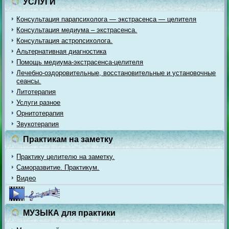
УСЛУГИ
Консультация парапсихолога — экстрасенса — целителя
Консультация медиума – экстрасенса.
Консультация астропсихолога.
Альтернативная диагностика
Помощь медиума-экстрасенса-целителя
Лечебно-оздоровительные, восстановительные и установочные
сеансы.
Литотерапия
Услуги разное
Орнитотерапия
Звукотерапия
Практикам на заметку
Практику целителю на заметку.
Саморазвитие. Практикум.
Видео
МУЗЫКА для практики