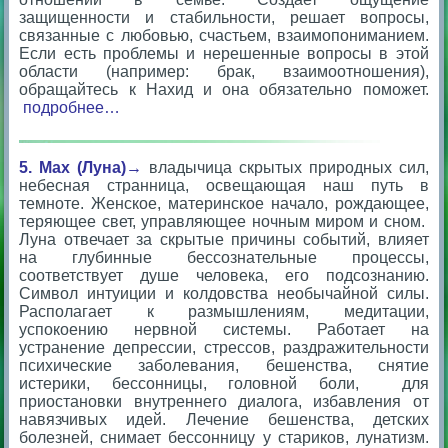
защищенности и стабильности, решает вопросы,
связанные с любовью, счастьем, взаимопониманием.
Если есть проблемы и нерешенные вопросы в этой
области (например: брак, взаимоотношения),
обращайтесь к Нахид и она обязательно поможет.
подробнее…
5. Мах (Луна)→
владычица скрытых природных сил,
небесная странница, освещающая наш путь в
темноте. Женское, материнское начало, рождающее,
теряющее свет, управляющее ночным миром и сном.
Луна отвечает за скрытые причины событий, влияет
на глубинные бессознательные процессы,
соответствует душе человека, его подсознанию.
Символ интуиции и колдовства необычайной силы.
Располагает к размышлениям, медитации,
успокоению нервной системы. Работает на
устранение депрессии, стрессов, раздражительности
психические заболевания, бешенства, снятие
истерики, бессонницы, головной боли, для
приостановки внутреннего диалога, избавления от
навязчивых идей. Лечение бешенства, детских
болезней, снимает бессонницу у стариков, лунатизм.