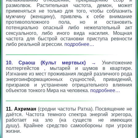
размолвок. Растительная частота, демон, может
применяться не только для того, чтобы соблазнить
мужчину (женщину), привлечь к себе внимание
противоположного пола, но и остановить
потенциально опасный либо нежелательный акт
сексуального, либо иного вида насилия. Мощная
частота для быстрой остановки приступа ревности
либо реальной агрессии.
подробнее…
10. Сраош (Культ мертвых)
→
Уничтожение
полтергейстов , мытарей и шумов в квартире.
Изгнание из мест проживания людей различного рода
энергоинформационных сущностей, привидений,
призраков и устранение отрицательного влияния
объектов тонкого Мира на человека.
подробнее…
11. Ахриман
(сродни частоты Ратха).
Посвящение не
даётся.
Частота темного спектра энергий эгрегора,
работает на зло (на существ не имеющих
душу). Крайнее средство самообороны при угрозе
жизни.