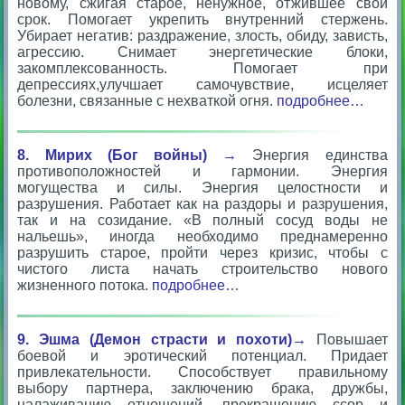
новому, сжигая старое, ненужное, отжившее свой
срок. Помогает укрепить внутренний стержень.
Убирает негатив: раздражение, злость, обиду, зависть,
агрессию. Снимает энергетические блоки,
закомплексованность. Помогает при
депрессиях,улучшает самочувствие, исцеляет
болезни, связанные с нехваткой огня.
подробнее…
8. Мирих (Бог войны) →
Энергия единства
противоположностей и гармонии. Энергия
могущества и силы. Энергия целостности и
разрушения. Работает как на раздоры и разрушения,
так и на созидание. «В полный сосуд воды не
нальешь», иногда необходимо преднамеренно
разрушить старое, пройти через кризис, чтобы с
чистого листа начать строительство нового
жизненного потока.
подробнее…
9. Эшма (Демон страсти и похоти)→
Повышает
боевой и эротический потенциал. Придает
привлекательности. Способствует правильному
выбору партнера, заключению брака, дружбы,
налаживанию отношений, прекращению ссор и