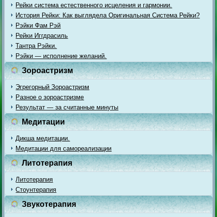
Рейки система естественного исцеления и гармонии.
История Рейки: Как выглядела Оригинальная Система Рейки?
Рэйки Фам Рэй
Рейки Иггдрасиль
Тантра Рэйки.
Рэйки — исполнение желаний.
Зороастризм
Эгрегорный Зороастризм
Разное о зороастризме
Результат — за считанные минуты
Медитации
Дикша медитации.
Медитации для самореализации
Литотерапия
Литотерапия
Стоунтерапия
Звукотерапия