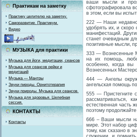
ваши мысли и проя
Практикам на заметку
сфотографировала все
в этом, если вы испы
Практику целителю на заметку.
222 — Наши недавно 
Саморазвитие. Практикум.
удобрять их, и скоро
Видео
манифестаций. Други
станет очевидным дл
позитивные мысли, п
МУЗЫКА для практики
333 — Вознесенные М
на их помощь, любо
Музыка для йоги, медитации, сеансов
особенно, когда вы
Музыка для сеансов рейки и
Вознесенных Мастеров
медитаций
Музыка — Мантры
444 — Ангелы окруж
ангельская помощь по
Звуки пироды. Орнитотерапия
Звуки природы. Музыка для сеансов.
555 — Пристегните с
Музыка для здоровья. Целебная
рассматриваться, к
сессия.
естественная часть ж
поэтому продолжайте 
КОНТАКТЫ
666 – Ваши мысли на
Контакты
мире. Этот набор ци
тому, как сказано в 
служении, и помнить