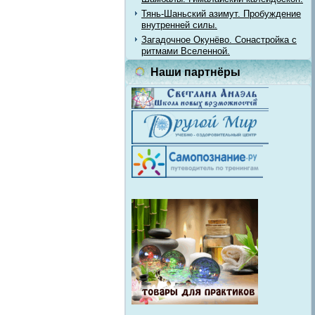
Тянь-Шаньский азимут. Пробуждение
внутренней силы.
Загадочное Окунёво. Сонастройка с
ритмами Вселенной.
Наши партнёры