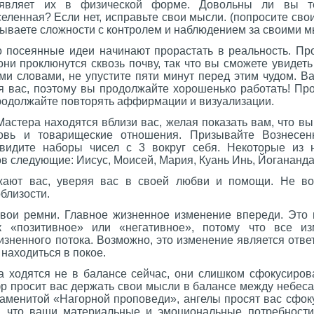
вляет их в физической форме. Довольны ли вы т
ленная? Если нет, исправьте свои мысли. (попросите сво
тываете сложности с контролем и наблюдением за своими м
посеянные идеи начинают прорастать в реальность. Пр
 они проклюнутся сквозь почву, так что вы сможете увидеть
ми словами, не упустите пяти минут перед этим чудом. В
я вас, поэтому вы продолжайте хорошенько работать! Пр
родолжайте повторять аффирмации и визуализации.
астера находятся вблизи вас, желая показать вам, что в
вь и товарищеские отношения. Призывайте Вознесен
 видите наборы чисел с 3 вокруг себя. Некоторые из 
 следующие: Иисус, Моисей, Мария, Куань Инь, Йогананда
ают вас, уверяя вас в своей любви и помощи. Не вол
близости.
вои ремни. Главное жизненное изменение впереди. Это
ак «позитивное» или «негативное», потому что все и
изненного потока. Возможно, это изменение является отв
находиться в покое.
 ходятся не в балансе сейчас, они слишком сфокусиро
фр просит вас держать свои мысли в балансе между небес
знаменитой «Нагорной проповеди», ангелы просят вас сфок
, что ваши материальные и эмоциональные потребности