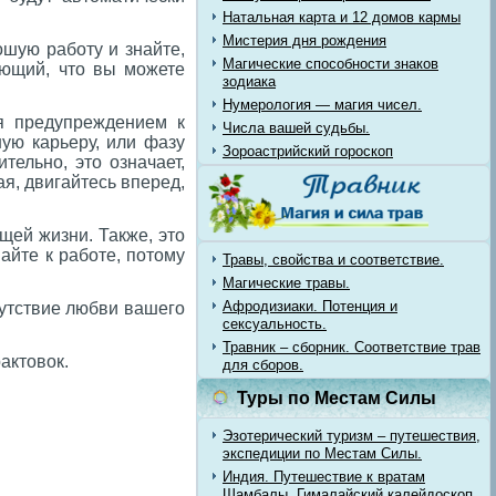
Натальная карта и 12 домов кармы
Мистерия дня рождения
шую работу и знайте,
Магические способности знаков
ающий, что вы можете
зодиака
Нумерология — магия чисел.
я предупреждением к
Числа вашей судьбы.
ую карьеру, или фазу
Зороастрийский гороскоп
тельно, это означает,
я, двигайтесь вперед,
ей жизни. Также, это
айте к работе, потому
Травы, свойства и соответствие.
Магические травы.
Афродизиаки. Потенция и
сутствие любви вашего
сексуальность.
Травник – сборник. Соответствие трав
актовок.
для сборов.
Туры по Местам Силы
Эзотерический туризм – путешествия,
экспедиции по Местам Силы.
Индия. Путешествие к вратам
Шамбалы. Гималайский калейдоскоп.