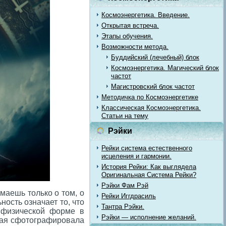
Космоэнергетика. Введение.
Открытая встреча.
Этапы обучения.
Возможности метода.
Буддийский (лечебный) блок
Космоэнергетика. Магический блок
частот
Магистровский блок частот
Методичка по Космоэнергетике
Классическая Космоэнергетика.
Статьи на тему
Рэйки
Рейки система естественного
исцеления и гармонии.
История Рейки: Как выглядела
Оригинальная Система Рейки?
Рэйки Фам Рэй
маешь только о том, о
Рейки Иггдрасиль
ность означает то, что
Тантра Рэйки.
 физической форме в
Рэйки — исполнение желаний.
нная сфотографировала