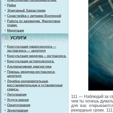
Рейки
Эгрегорный Зороастризм
Сонастройка с ритмами Вселенной
Работа по заповедям. Фиолетовое
пламя.
Медитации
УСЛУГИ
Консультация парапсихолога —
экстрасенса — целителя
Консультация медиума – экстрасенса.
Консультация астропсихолога.
Альтернативная диагностика
Помощь медиума-экстрасенса-
целителя
Лечебно-оздоровительные,
восстановительные и установочные
сеансы.
Литотерапия
111 — Наблюдай за св
Услуги разное
чем ты хочешь думать,
Орнитотерапия
для вас открываютс
рекордные сроки. 111
Звукотерапия