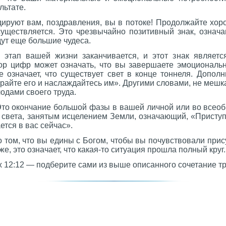
льтате.
ируют вам, поздравления, вы в потоке! Продолжайте хоро
уществляется. Это чрезвычайно позитивный знак, означ
дут еще большие чудеса.
этап вашей жизни заканчивается, и этот знак являетс
бор цифр может означать, что вы завершаете эмоциональн
 означает, что существует свет в конце тоннеля. Дополни
райте его и наслаждайтесь им». Другими словами, не мешка
одами своего труда.
то окончание большой фазы в вашей личной или во всеобщ
 света, занятым исцелением Земли, означающий, «Приступ
ется в вас сейчас».
 том, что вы едины с Богом, чтобы вы почувствовали при
же, это означает, что какая-то ситуация прошла полный круг.
х 12:12 — подберите сами из выше описанного сочетание тр