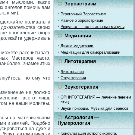
еми мыслями, какие
Зороастризм
их ангелов помочь вам
ыслями).
Эгрегорный Зороастризм
Разное о зороастризме
одолжайте поливать и
Результат — за считанные минуты
 доказательства своих
аше проявление скоро
Медитации
одолжайте удерживать
Дикша медитации.
ы можете рассчитывать
Медитации для самореализации
ных Мастеров часто,
Литотерапия
наиболее знаменитых
.
Литотерапия
нуйтесь, потому что
Стоунтерапия
Звукотерапия
 изменение не должно
ОРНИТОТЕРАПИЯ — лечение пением
зменения всего лишь
птиц
етом на ваши молитвы,
Звуки природы. Музыка для сеансов.
Астрология —
ваны на материальном
ами и землей. Подобно
Нумерология
усироваться на духе и
Консультация астропсихолога.
 будут автоматически