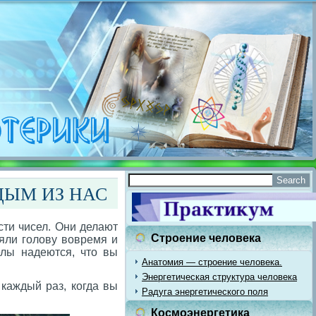
ДЫМ ИЗ НАС
ти чисел. Они делают
Строение человека
няли голову вовремя и
елы надеются, что вы
Анатомия — строение человека.
Энергетическая структура человека
 каждый раз, когда вы
Радуга энергетического поля
Космоэнергетика