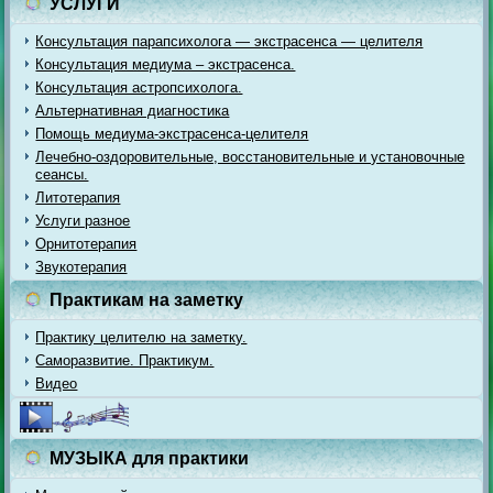
УСЛУГИ
Консультация парапсихолога — экстрасенса — целителя
Консультация медиума – экстрасенса.
Консультация астропсихолога.
Альтернативная диагностика
Помощь медиума-экстрасенса-целителя
Лечебно-оздоровительные, восстановительные и установочные
сеансы.
Литотерапия
Услуги разное
Орнитотерапия
Звукотерапия
Практикам на заметку
Практику целителю на заметку.
Саморазвитие. Практикум.
Видео
МУЗЫКА для практики