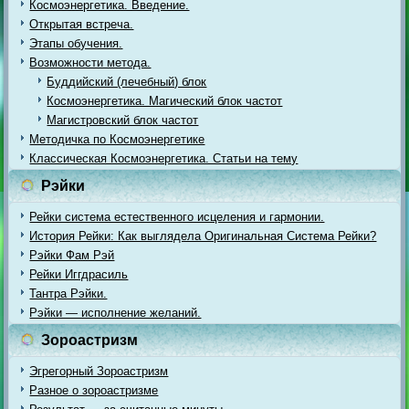
Космоэнергетика. Введение.
Открытая встреча.
Этапы обучения.
Возможности метода.
Буддийский (лечебный) блок
Космоэнергетика. Магический блок частот
Магистровский блок частот
Методичка по Космоэнергетике
Классическая Космоэнергетика. Статьи на тему
Рэйки
Рейки система естественного исцеления и гармонии.
История Рейки: Как выглядела Оригинальная Система Рейки?
Рэйки Фам Рэй
Рейки Иггдрасиль
Тантра Рэйки.
Рэйки — исполнение желаний.
Зороастризм
Эгрегорный Зороастризм
Разное о зороастризме