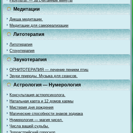
Результат — за считанные минуты
Медитации
Дикша медитации.
Медитации для самореализации
Литотерапия
Литотерапия
Стоунтерапия
Звукотерапия
ОРНИТОТЕРАПИЯ — лечение пением птиц
Звуки природы. Музыка для сеансов.
Астрология — Нумерология
Консультация астропсихолога.
Натальная карта и 12 домов кармы
Мистерия дня рождения
Магические способности знаков зодиака
Нумерология — магия чисел.
Числа вашей судьбы.
Зороастрийский гороскоп