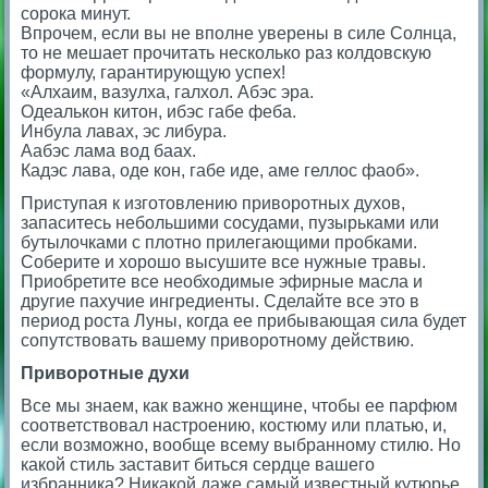
сорока минут.
Впрочем, если вы не вполне уверены в силе Солнца,
то не мешает прочитать несколько раз колдовскую
формулу, гарантирующую успех!
«Алхаим, вазулха, галхол. Абэс эра.
Одеалькон китон, ибэс габе феба.
Инбула лавах, эс либура.
Аабэс лама вод баах.
Кадэс лава, оде кон, габе иде, аме геллос фаоб».
Приступая к изготовлению приворотных духов,
запаситесь небольшими сосудами, пузырьками или
бутылочками с плотно прилегающими пробками.
Соберите и хорошо высушите все нужные травы.
Приобретите все необходимые эфирные масла и
другие пахучие ингредиенты. Сделайте все это в
период роста Луны, когда ее прибывающая сила будет
сопутствовать вашему приворотному действию.
Приворотные духи
Все мы знаем, как важно женщине, чтобы ее парфюм
соответствовал настроению, костюму или платью, и,
если возможно, вообще всему выбранному стилю. Но
какой стиль заставит биться сердце вашего
избранника? Никакой даже самый известный кутюрье