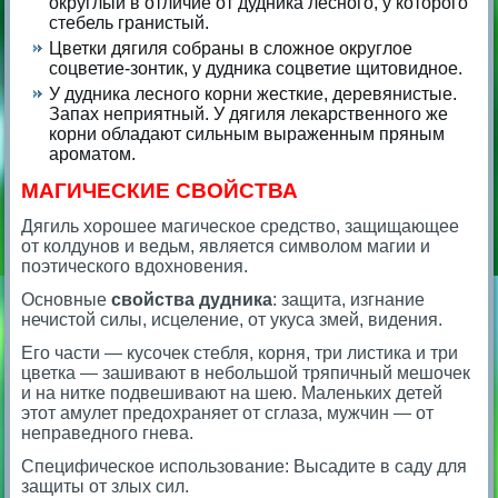
округлый в отличие от дудника лесного, у которого
стебель гранистый.
Цветки дягиля собраны в сложное округлое
соцветие-зонтик, у дудника соцветие щитовидное.
У дудника лесного корни жесткие, деревянистые.
Запах неприятный. У дягиля лекарственного же
корни обладают сильным выраженным пряным
ароматом.
МАГИЧЕСКИЕ СВОЙСТВА
Дягиль хорошее магическое средство, защищающее
от колдунов и ведьм, является символом магии и
поэтического вдохновения.
Основные
свойства
дудника
: защита, изгнание
нечистой силы, исцеление, от укуса змей, видения.
Его части — кусочек стебля, корня, три листика и три
цветка — зашивают в небольшой тряпичный мешочек
и на нитке подвешивают на шею. Маленьких детей
этот амулет предохраняет от сглаза, мужчин — от
неправедного гнева.
Специфическое использование: Высадите в саду для
защиты от злых сил.