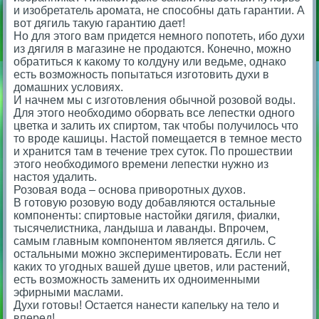
и изобретатель аромата, не способны дать гарантии. А
вот дягиль такую гарантию дает!
Но для этого вам придется немного попотеть, ибо духи
из дягиля в магазине не продаются. Конечно, можно
обратиться к какому то колдуну или ведьме, однако
есть возможность попытаться изготовить духи в
домашних условиях.
И начнем мы с изготовления обычной розовой воды.
Для этого необходимо оборвать все лепестки одного
цветка и залить их спиртом, так чтобы получилось что
то вроде кашицы. Настой помещается в темное место
и хранится там в течение трех суток. По прошествии
этого необходимого времени лепестки нужно из
настоя удалить.
Розовая вода – основа приворотных духов.
В готовую розовую воду добавляются остальные
компоненты: спиртовые настойки дягиля, фиалки,
тысячелистника, ландыша и лаванды. Впрочем,
самым главным компонентом является дягиль. С
остальными можно экспериментировать. Если нет
каких то угодных вашей душе цветов, или растений,
есть возможность заменить их одноименными
эфирными маслами.
Духи готовы! Остается нанести капельку на тело и
вперед!