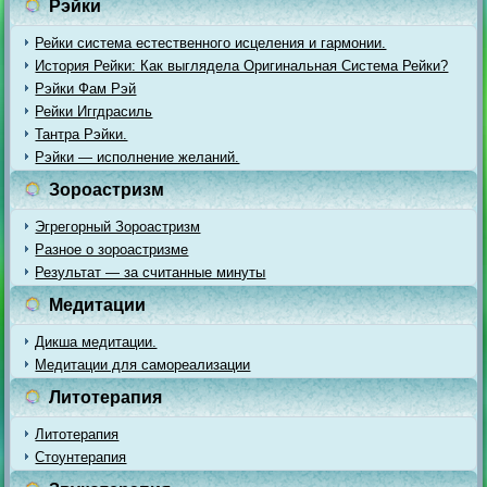
Рэйки
Рейки система естественного исцеления и гармонии.
История Рейки: Как выглядела Оригинальная Система Рейки?
Рэйки Фам Рэй
Рейки Иггдрасиль
Тантра Рэйки.
Рэйки — исполнение желаний.
Зороастризм
Эгрегорный Зороастризм
Разное о зороастризме
Результат — за считанные минуты
Медитации
Дикша медитации.
Медитации для самореализации
Литотерапия
Литотерапия
Стоунтерапия