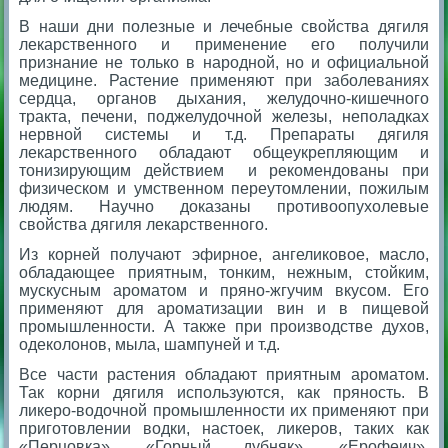
В наши дни полезные и лечебные свойства дягиля
лекарственного и применение его получили
признание не только в народной, но и официальной
медицине. Растение применяют при заболеваниях
сердца, органов дыхания, желудочно-кишечного
тракта, печени, поджелудочной железы, неполадках
нервной системы и т.д. Препараты дягиля
лекарственного обладают общеукрепляющим и
тонизирующим действием и рекомендованы при
физическом и умственном переутомлении, пожилым
людям. Научно доказаны противоопухолевые
свойства дягиля лекарственного.
Из корней получают эфирное, ангеликовое, масло,
обладающее приятным, тонким, нежным, стойким,
мускусным ароматом и пряно-жгучим вкусом. Его
применяют для ароматизации вин и в пищевой
промышленности. А также при производстве духов,
одеколонов, мыла, шампуней и т.д.
Все части растения обладают приятным ароматом.
Так корни дягиля используются, как пряность. В
ликеро-водочной промышленности их применяют при
приготовлении водки, настоек, ликеров, таких как
«Перцовка», «Горный дубняк», «Ерофеич»,