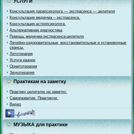
УСЛУГИ
Консультация парапсихолога — экстрасенса — целителя
Консультация медиума – экстрасенса.
Консультация астропсихолога.
Альтернативная диагностика
Помощь медиума-экстрасенса-целителя
Лечебно-оздоровительные, восстановительные и установочные
сеансы.
Литотерапия
Услуги разное
Орнитотерапия
Звукотерапия
Практикам на заметку
Практику целителю на заметку.
Саморазвитие. Практикум.
Видео
МУЗЫКА для практики