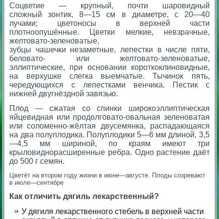
Соцветие — крупный, почти шаровидный
сложный зонтик, 8—15 см в диаметре, с 20—40
лучами; цветоносы в верхней части
плотноопушённые. Цветки мелкие, невзрачные,
желтовато-зеленоватые,
зубцы чашечки незаметные, лепестки в числе пяти,
беловато- или желтовато-зеленоватые,
эллиптические, при основании короткоклиновидные,
на верхушке слегка выемчатые. Тычинок пять,
чередующихся с лепестками венчика. Пестик с
нижней двугнёздной завязью.
Плод — сжатая со спинки широкоэллиптическая
яйцевидная или продолговато-овальная зеленоватая
или соломенно-жёлтая двусемянка, распадающаяся
на два полуплодика. Полуплодики 5—6 мм длиной, 3,5
—4,5 мм шириной, по краям имеют три
крыловиднорасширенные ребра. Одно растение даёт
до 500 г семян.
Цветёт на втором году жизни в июне—августе. Плоды созревают
в июле—сентябре
Как отличить дягиль лекарственный?
У дягиля лекарственного стебель в верхней части