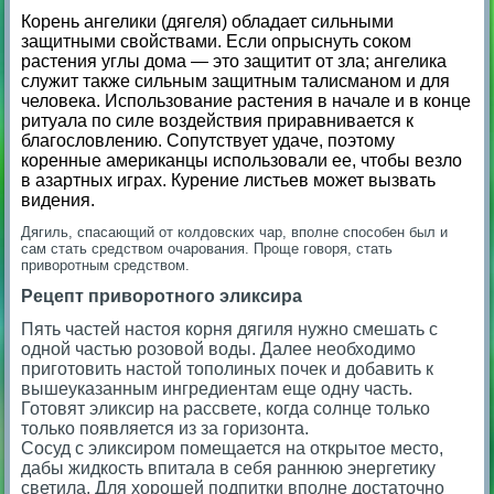
Корень ангелики (дягеля) обладает сильными
защитными свойствами. Если опрыснуть соком
растения углы дома — это защитит от зла; ангелика
служит также сильным защитным талисманом и для
человека. Использование растения в начале и в конце
ритуала по силе воздействия приравнивается к
благословлению. Сопутствует удаче, поэтому
коренные американцы использовали ее, чтобы везло
в азартных играх. Курение листьев может вызвать
видения.
Дягиль, спасающий от колдовских чар, вполне способен был и
сам стать средством очарования. Проще говоря, стать
приворотным средством.
Рецепт приворотного эликсира
Пять частей настоя корня дягиля нужно смешать с
одной частью розовой воды. Далее необходимо
приготовить настой тополиных почек и добавить к
вышеуказанным ингредиентам еще одну часть.
Готовят эликсир на рассвете, когда солнце только
только появляется из за горизонта.
Сосуд с эликсиром помещается на открытое место,
дабы жидкость впитала в себя раннюю энергетику
светила. Для хорошей подпитки вполне достаточно