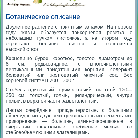
Ботаническое описание
Двулетнее растение с приятным запахом. На первом
году жизни образуется прикорневая розетка с
небольшим пучком листочков, а на втором году
отрастают большие листья и появляется
высокий ствол.
Корневище бурое, короткое, толстое, диаметром до
8 см, редьковидное, с многочисленными
вертикальными придаточными корнями, содержит
беловатый или желтоватый млечный сок. Вес
корневой системы 200—300 г.
Стебель одиночный, прямостоячий, высотой 120—
250 см, толстый, голый, цилиндрический, внутри
полый, в верхней части разветвлённый.
Листья очерёдные, триждыперистые, с большими
яйцевидными двух- или трёхлопастными сегментами;
прикорневые — большие, длинночерешковые, в
очертании треугольные; стеблевые мельче, со
стеблеобъемлющими влагалищами.