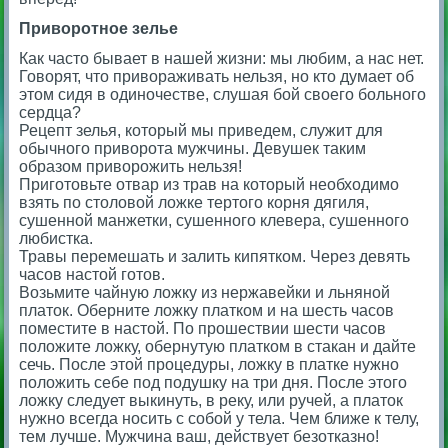
Приворотное зелье
Как часто бывает в нашей жизни: мы любим, а нас нет.
Говорят, что привораживать нельзя, но кто думает об
этом сидя в одиночестве, слушая бой своего больного
сердца?
Рецепт зелья, который мы приведем, служит для
обычного приворота мужчины. Девушек таким
образом приворожить нельзя!
Приготовьте отвар из трав на который необходимо
взять по столовой ложке тертого корня дягиля,
сушенной манжетки, сушенного клевера, сушенного
любистка.
Травы перемешать и залить кипятком. Через девять
часов настой готов.
Возьмите чайную ложку из нержавейки и льняной
платок. Оберните ложку платком и на шесть часов
поместите в настой. По прошествии шести часов
положите ложку, обернутую платком в стакан и дайте
сечь. После этой процедуры, ложку в платке нужно
положить себе под подушку на три дня. После этого
ложку следует выкинуть, в реку, или ручей, а платок
нужно всегда носить с собой у тела. Чем ближе к телу,
тем лучше. Мужчина ваш, действует безотказно!