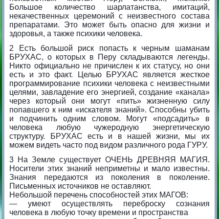
Большое количество шарлатанства, имитаций,
некачественных церемоний с неизвестного состава
препаратами. Это может быть опасно для жизни и
здоровья, а также психики человека.
2 Есть большой риск попасть к черным шаманам
БРУХАС, о которых в Перу складываются легенды.
Никто официально не причислен к их статусу, но они
есть и это факт. Целью БРУХАС является жесткое
программирование психики человека с неизвестными
целями, завладение его энергией, создание «канала»
через который они могут «пить» жизненную силу
попавшего к ним «искателя знаний». Способны убить
и подчинить одним словом. Могут «подсадить» в
человека любую чужеродную энергетическую
структуру. БРУХАС есть и в нашей жизни, мы их
можем видеть часто под видом различного рода ГУРУ.
3 На Земле существует ОЧЕНЬ ДРЕВНЯЯ МАГИЯ.
Носители этих знаний неприметны и мало известны.
Знания передаются из поколения в поколение.
Письменных источников не оставляют.
Небольшой перечень способностей этих МАГОВ:
— умеют осуществлять переброску сознания
человека в любую точку времени и пространства