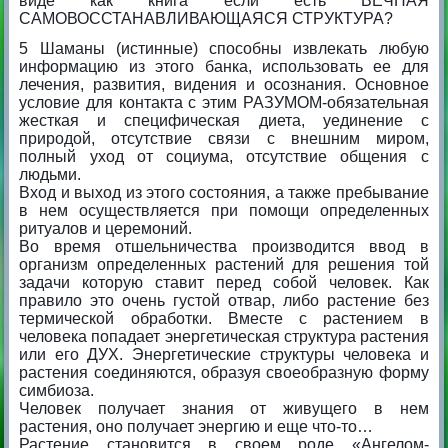
виде как книга если есть ВЕЧНАЯ
САМОВОССТАНАВЛИВАЮЩАЯСЯ СТРУКТУРА?
5 Шаманы (истинные) способны извлекать любую
информацию из этого банка, использовать ее для
лечения, развития, видения и осознания. Основное
условие для контакта с этим РАЗУМОМ-обязательная
жесткая и специфическая диета, уединение с
природой, отсутствие связи с внешним миром,
полный уход от социума, отсутствие общения с
людьми.
Вход и выход из этого состояния, а также пребывание
в нем осуществляется при помощи определенных
ритуалов и церемоний.
Во время отшельничества производится ввод в
организм определенных растений для решения той
задачи которую ставит перед собой человек. Как
правило это очень густой отвар, либо растение без
термической обработки. Вместе с растением в
человека попадает энергетическая структура растения
или его ДУХ. Энергетические структуры человека и
растения соединяются, образуя своеобразную форму
симбиоза.
Человек получает знания от живущего в нем
растения, оно получает энергию и еще что-то…
Растение становится в своем роде «Ангелом-