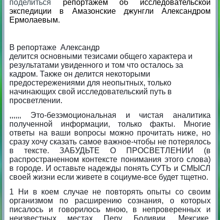
поделиться
репортажем об исследовательской
экспедиции в Амазонские джунгли Александром
Ермолаевым.
В репортаже
Александр
делится
основны
ми
тезис
ами
общего характера и
результатами увиденного и том что осталось за
кадром. Также он делится некоторыми
предостережениями для неопытных, только
начинающих свой исследовательский путь в
просветлении.
,,,,,, Это-безэмоциональная и чистая аналитика
полученной информации, только факты. Многие
ответы на ваши вопросы можно прочитать ниже, но
сразу хочу сказать самое важное-чтобы не потерялось
в тексте.
ЗАБУДЬТЕ О ПРОСВЕТЛЕНИИ (в
распространенном контексте понимания этого слова)
в городе. И оставьте надежды понять СУТЬ и СМЫСЛ
своей жизни если живете в социуме-все будет тщетно.
1 Ни в коем случае не повторять опыты со своим
организмом по расширению сознания, о которых
писалось и говорилось мною, в непроверенных и
неизвестных местах Перу, Боливии, Мексике.