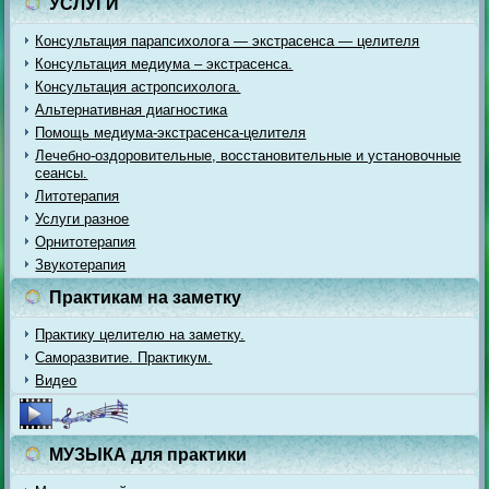
УСЛУГИ
Консультация парапсихолога — экстрасенса — целителя
Консультация медиума – экстрасенса.
Консультация астропсихолога.
Альтернативная диагностика
Помощь медиума-экстрасенса-целителя
Лечебно-оздоровительные, восстановительные и установочные
сеансы.
Литотерапия
Услуги разное
Орнитотерапия
Звукотерапия
Практикам на заметку
Практику целителю на заметку.
Саморазвитие. Практикум.
Видео
МУЗЫКА для практики