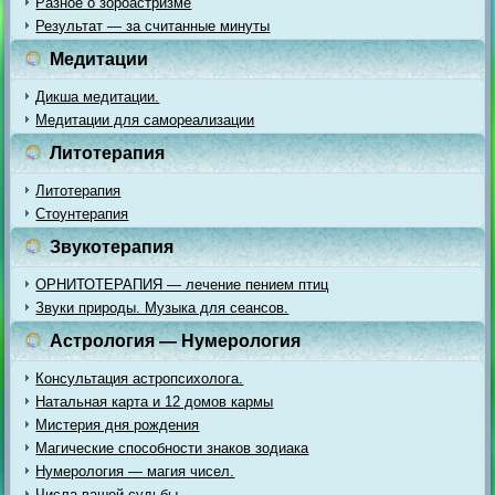
Разное о зороастризме
Результат — за считанные минуты
Медитации
Дикша медитации.
Медитации для самореализации
Литотерапия
Литотерапия
Стоунтерапия
Звукотерапия
ОРНИТОТЕРАПИЯ — лечение пением птиц
Звуки природы. Музыка для сеансов.
Астрология — Нумерология
Консультация астропсихолога.
Натальная карта и 12 домов кармы
Мистерия дня рождения
Магические способности знаков зодиака
Нумерология — магия чисел.
Числа вашей судьбы.