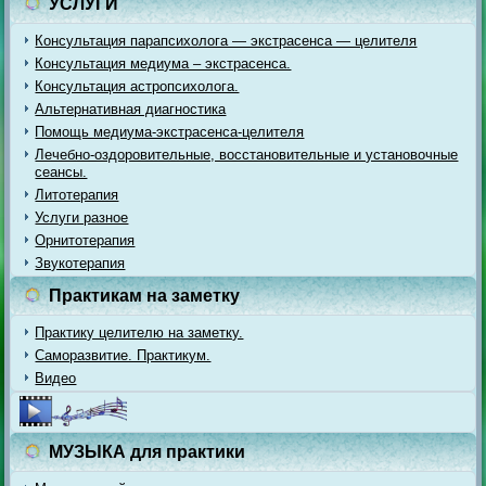
УСЛУГИ
Консультация парапсихолога — экстрасенса — целителя
Консультация медиума – экстрасенса.
Консультация астропсихолога.
Альтернативная диагностика
Помощь медиума-экстрасенса-целителя
Лечебно-оздоровительные, восстановительные и установочные
сеансы.
Литотерапия
Услуги разное
Орнитотерапия
Звукотерапия
Практикам на заметку
Практику целителю на заметку.
Саморазвитие. Практикум.
Видео
МУЗЫКА для практики