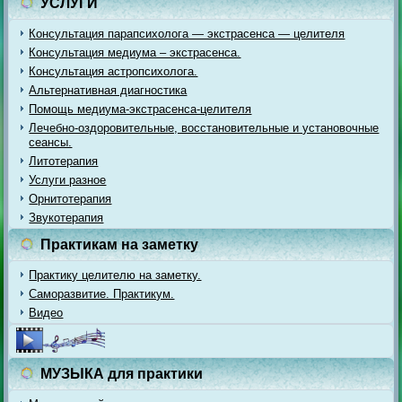
УСЛУГИ
Консультация парапсихолога — экстрасенса — целителя
Консультация медиума – экстрасенса.
Консультация астропсихолога.
Альтернативная диагностика
Помощь медиума-экстрасенса-целителя
Лечебно-оздоровительные, восстановительные и установочные
сеансы.
Литотерапия
Услуги разное
Орнитотерапия
Звукотерапия
Практикам на заметку
Практику целителю на заметку.
Саморазвитие. Практикум.
Видео
МУЗЫКА для практики