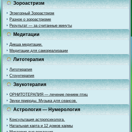
Зороастризм
Эгрегорный Зороастризм
Разное о зороастризме
Результат — за считанные минуты
Медитации
Дикша медитации.
Медитации для самореализации
Литотерапия
Литотерапия
Стоунтерапия
Звукотерапия
ОРНИТОТЕРАПИЯ — лечение пением птиц
Звуки природы. Музыка для сеансов.
Астрология — Нумерология
Консультация астропсихолога.
Натальная карта и 12 домов кармы
Мистерия дня рождения