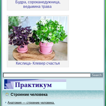
Будра, сороканедужница,
ведьмина трава
Кислица- Клевер счастья
Строение человека
Анатомия — строение человека.