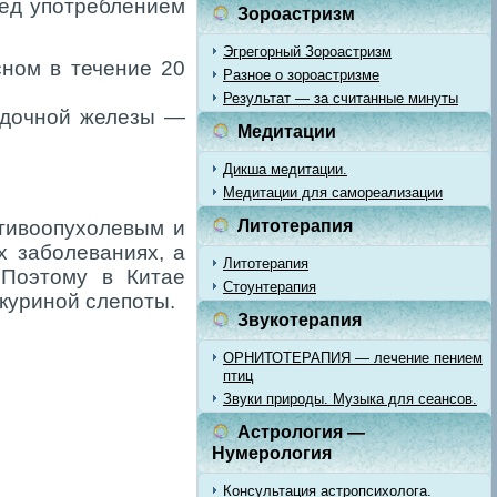
ред употреблением
Зороастризм
Эгрегорный Зороастризм
сном в течение 20
Разное о зороастризме
Результат — за считанные минуты
лудочной железы —
Медитации
Дикша медитации.
Медитации для самореализации
тивоопухолевым и
Литотерапия
 заболеваниях, а
Литотерапия
 Поэтому в Китае
Стоунтерапия
 куриной слепоты.
Звукотерапия
ОРНИТОТЕРАПИЯ — лечение пением
птиц
Звуки природы. Музыка для сеансов.
Астрология —
Нумерология
Консультация астропсихолога.