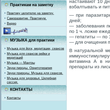
настаивают 10 дн
Практикам на заметку
взбалтывать и пит
Практику целителю на заметку.
— при паразитар
Саморазвитие. Практикум.
дней;
Видео
— заболевания п
по 1 ч. ложке еже
— гепатиты — по 1
МУЗЫКА для практики
— для очищения пе
Музыка для йоги, медитации, сеансов
В натуральной м
Музыка для сеансов рейки и
иммуностимулиру
медитаций
витамина А в ни
Музыка — Мантры
препараты из лис
Звуки пироды. Орнитотерапия
Звуки природы. Музыка для сеансов.
Музыка для здоровья. Целебная
сессия.
КОНТАКТЫ
Контакты