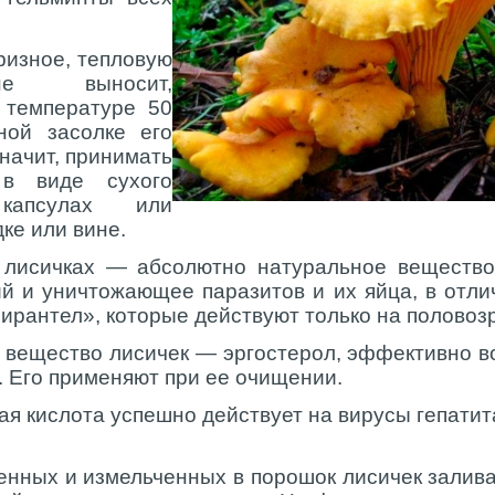
ризное, тепловую
не выносит,
 температуре 50
ной засолке его
начит, принимать
 в виде сухого
капсулах или
ке или вине.
 лисичках — абсолютно натуральное веществ
й и уничтожающее паразитов и их яйца, в отли
ирантел», которые действуют только на половоз
е вещество лисичек — эргостерол, эффективно 
 Его применяют при ее очищении.
ая кислота успешно действует на вирусы гепатит
шенных и измельченных в порошок лисичек залива