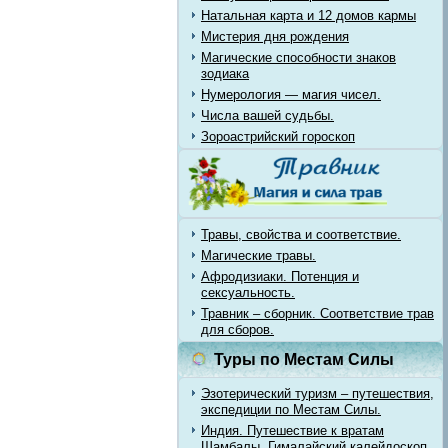
Натальная карта и 12 домов кармы
Мистерия дня рождения
Магические способности знаков
зодиака
Нумерология — магия чисел.
Числа вашей судьбы.
Зороастрийский гороскоп
Травы, свойства и соответствие.
Магические травы.
Афродизиаки. Потенция и
сексуальность.
Травник – сборник. Соответствие трав
для сборов.
Туры по Местам Силы
Эзотерический туризм – путешествия,
экспедиции по Местам Силы.
Индия. Путешествие к вратам
Шамбалы. Гималайский калейдоскоп.