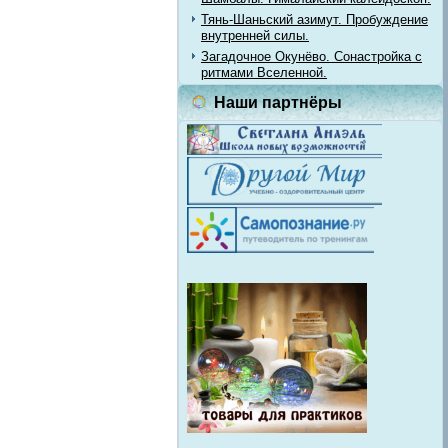
Тянь-Шаньский азимут. Пробуждение
внутренней силы.
Загадочное Окунёво. Сонастройка с
ритмами Вселенной.
Наши партнёры