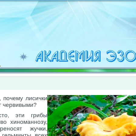
, почему лисички
т червивыми?
сто, эти грибы
во хиноманнозу,
реносят жучки,
 гельминты всех