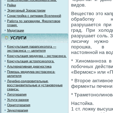
видов.
Рейки
Эгрегорный Зороастризм
Вещество это кап
Сонастройка с ритмами Вселенной
обработку 
Работа по заповедям. Фиолетовое
разрушается при
пламя.
град. При холод
Медитации
разрушает соль. З
УСЛУГИ
лисичку нужно
порошка, в 
Консультация парапсихолога —
экстрасенса — целителя
настоянной на вод
Консультация медиума – экстрасенса.
* Хиноманноза в
Консультация астропсихолога.
побочных действи
Альтернативная диагностика
«Вермокс» или «П
Помощь медиума-экстрасенса-
целителя
* Второе активно
Лечебно-оздоровительные,
восстановительные и установочные
ферменты печени.
сеансы.
* Траметонолинов
Литотерапия
Услуги разное
Настойка.
Орнитотерапия
1 ст. ложку высу
Звукотерапия