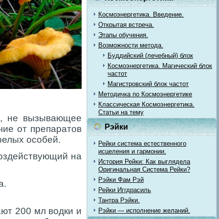
Космоэнергетика. Введение.
Открытая встреча.
Этапы обучения.
Возможности метода.
Буддийский (лечебный) блок
Космоэнергетика. Магический блок
частот
Магистровский блок частот
Методичка по Космоэнергетике
Классическая Космоэнергетика.
Статьи на тему
о, не вызывающее
Рэйки
чие от препаратов
релых особей.
Рейки система естественного
исцеления и гармонии.
воздействующий на
История Рейки: Как выглядела
Оригинальная Система Рейки?
Рэйки Фам Рэй
а.
Рейки Иггдрасиль
Тантра Рэйки.
ют 200 мл водки и
Рэйки — исполнение желаний.