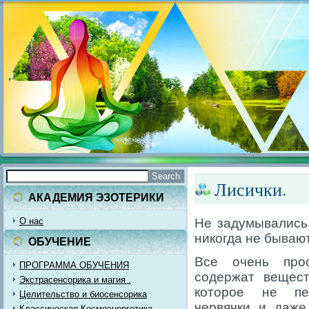
Лисички.
АКАДЕМИЯ ЭЗОТЕРИКИ
О нас
Не задумывались
никогда не бываю
ОБУЧЕНИЕ
Все очень про
ПРОГРАММА ОБУЧЕНИЯ
содержат вещест
Экстрасенсорика и магия .
которое не пе
Целительство и биосенсорика
червячки и даже
Классическая Космоэнергетика.