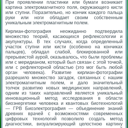
При проявлении пластинки или бумаги возникает
картина электромагнитного поля, окружающего кисти
или ступни. Поразительно, но кончик каждого пальца
руки или ноги обладает своим собственным
уникальным электромагнитным полем.
Кирлиан-фотография неожиданно подтвердила
множество теорий, касающихся рефлексологии и
акупунктуры. В тех случаях, когда определенный
участок ступни или кисти (особенно на кончиках
пальцев), обладал слабой, блокированной или
прерывистой аурой, оказывалось, что были проблемы
или с меридианом, который был связан с этой точкой,
или с рефлекторной областью (это мог быть любой
орган человека). Развитие кирлиан-фотографии
разрешило множество загадок, связанных с нашим
электромагнитным полем, и дало значительный
толчок развитию новых медицинских направлений,
одним из таких направлений является уникальный
инновационный метод исследования в области
биоэнергетики человека и квантовых биотехнологий
— ГРВ Биоэлектрография — объединение знаний
древних врачей с возможностями современных
цифровых технологий позволило создать метод
диагностики, визуализирующий целостною картину