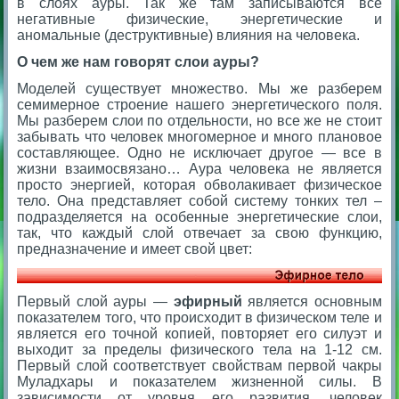
в слоях ауры. Так же там записываются все
негативные физические, энергетические и
аномальные (деструктивные) влияния на человека.
О чем же нам говорят слои ауры?
Моделей существует множество. Мы же разберем
семимерное строение нашего энергетического поля.
Мы разберем слои по отдельности, но все же не стоит
забывать что человек многомерное и много плановое
составляющее. Одно не исключает другое — все в
жизни взаимосвязано… Аура человека не является
просто энергией, которая обволакивает физическое
тело. Она представляет собой систему тонких тел –
подразделяется на особенные энергетические слои,
так, что каждый слой отвечает за свою функцию,
предназначение и имеет свой цвет:
Первый слой ауры —
э
фирный
является основным
показателем того, что происходит в физическом теле и
является его точной копией, повторяет его силуэт и
выходит за пределы физического тела на 1-12 см.
Первый слой соответствует свойствам первой чакры
Муладхары и показателем жизненной силы. В
зависимости от уровня его развития, человек