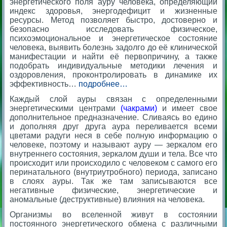
энергетического поля ауру человека, определяющий
индекс здоровья, энергодефицит и жизненные
ресурсы. Метод позволяет быстро, достоверно и
безопасно исследовать физическое,
психоэмоциональное и энергетическое состояние
человека, выявить болезнь задолго до её клинической
манифестации и найти её первопричину, а также
подобрать индивидуальные методики лечения и
оздоровления, проконтролировать в динамике их
эффективность…
подробнее…
Каждый слой ауры связан с определенными
энергетическими центрами
(чакрами)
и имеет свое
дополнительное предназначение. Сливаясь во едино
и дополняя друг друга аура переливается всеми
цветами радуги неся в себе полную информацию о
человеке, поэтому и называют ауру — зеркалом его
внутреннего состояния, зеркалом души и тела. Все что
происходит или происходило с человеком с самого его
перинатального (внутриутробного) периода, записано
в слоях ауры. Так же там записываются все
негативные физические, энергетические и
аномальные (деструктивные) влияния на человека.
Организмы во вселенной живут в состоянии
постоянного энергетического обмена с различными