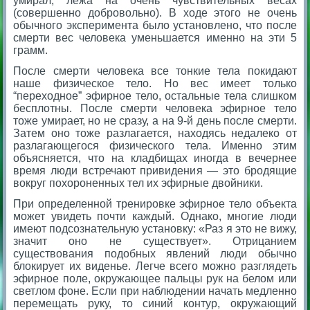
умирал, лежа на очень чувствительных весах
(совершенно добровольно). В ходе этого не очень
обычного эксперимента было установлено, что после
смерти вес человека уменьшается именно на эти 5
грамм.
После смерти человека все тонкие тела покидают
наше физическое тело. Но вес имеет только
“переходное” эфирное тело, остальные тела слишком
бесплотны. После смерти человека эфирное тело
тоже умирает, но не сразу, а на 9-й день после смерти.
Затем оно тоже разлагается, находясь недалеко от
разлагающегося физического тела. Именно этим
объясняется, что на кладбищах иногда в вечернее
время люди встречают привидения — это бродящие
вокруг похороненных тел их эфирные двойники.
При определенной тренировке эфирное тело объекта
может увидеть почти каждый. Однако, многие люди
имеют подсознательную установку: «Раз я это не вижу,
значит оно не существует». Отрицанием
существования подобных явлений люди обычно
блокирует их виденье. Легче всего можно разглядеть
эфирное поле, окружающее пальцы рук на белом или
светлом фоне. Если при наблюдении начать медленно
перемещать руку, то синий контур, окружающий