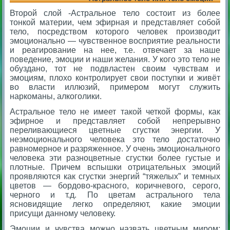
Второй слой -Астральное тело состоит из более
тонкой материи, чем эфирная и представляет собой
тело, посредством которого человек производит
эмоционально — чувственное восприятие реальности
и реагирование на нее, т.е. отвечает за наше
поведение, эмоции и наши желания. У кого это тело не
обуздано, тот не подвластен своим чувствам и
эмоциям, плохо контролирует свои поступки и живёт
во власти иллюзий, примером могут служить
наркоманы, алкоголики.
Астральное тело не имеет такой четкой формы, как
эфирное и представляет собой непрерывно
переливающиеся цветные сгустки энергии. У
неэмоционального человека это тело достаточно
равномерное и разряженное. У очень эмоционального
человека эти разноцветные сгустки более густые и
плотные. Причем вспышки отрицательных эмоций
проявляются как сгустки энергий “тяжелых” и темных
цветов — бордово-красного, коричневого, серого,
черного и т.д. По цветам астрального тела
ясновидящие легко определяют, какие эмоции
присущи данному человеку.
Эмоции и чувства можно назвать цветным миром: