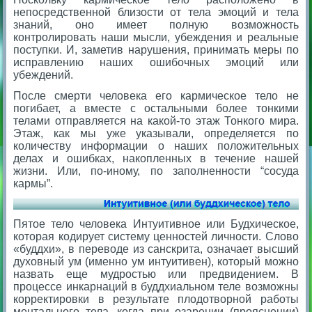
непосредственной близости от тела эмоций и тела
знаний, оно имеет полную возможность
контролировать наши мысли, убеждения и реальные
поступки. И, заметив нарушения, принимать меры по
исправлению наших ошибочных эмоций или
убеждений.
После смерти человека его кармическое тело не
погибает, а вместе с остальными более тонкими
телами отправляется на какой-то этаж Тонкого мира.
Этаж, как мы уже указывали, определяется по
количеству информации о наших положительных
делах и ошибках, накопленных в течение нашей
жизни. Или, по-иному, по заполненности “сосуда
кармы”.
Пятое тело человека Интуитивное или Будхическое,
которая кодирует систему ценностей личности. Слово
«буддхи», в переводе из санскрита, означает высший
духовный ум (именно ум интуитивен), который можно
назвать еще мудростью или предвидением. В
процессе инкарнаций в буддхиальном теле возможны
корректировки в результате плодотворной работы
ментального тела, когда при озарении (прояснении)