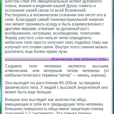
Шестой слой это эмоциональный аспект духовного
плана, знания и видения нашей Души, память и
осознание своей связи со всей Вселенной.
Растворяясь в космическом сознании оно несет его в
себе. Благодаря самой тонкоматериальной энергии
оно может проникать всюду и быть взаимосвязано с
другими мирами, отвечает за духовный рост,
воображение, интуицию, ясновидение, телепатию.
Форму шестого слоя нельзя четко определить:
небесное тело просто излучает свет, подобно тому, как
излучает его пламя свечи. Внутри этого сияния можно
различить еще более яркие лучи.
Седьмое тело человека является высшим,
атмическим, или кетерным телом человека (от
каббалистического термина “кетер” — венец, корона).
Оно выходит на расстояние 80-100см. за пределы
физического тела. У людей с высокой энергетикой оно
может быть еще больше.
Внешне оно выглядит как золотистое яйцо,
вмещающее в себя все предыдущие тела человека.
Внешняя поверхность яйца имеет защитную пленку
толщиной 1-2 сантиметра. Эта пленка прочна,