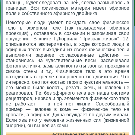
пальцы, будет следовать за ней, слегка размываясь в
границах. Вся физическая материя имеет эфирное
поле и собственного эфирного двойника.
Некоторые люди умеют покидать свое физическое
тело в эфирном теле (так называемая эфирная
проекция) , оставаясь в сознании и запоминая свои
ощущения. В книге Г.Дюрвиля “Призрак живых” [12]
описываются эксперименты, в ходе которых люди в
эфирных телах выходили из своих физических тел и
выполняли заранее согласованные действия —
становились на чувствительные весы, засвечивали
фотопластинки, замыкали контакты звонка, проходили
сквозь стены и т.д. Физическое тело в это время
находилось в кресле совершенно без движения. Что
интересно, оно полностью теряло чувствительность —
его можно было колоть, резать, жечь, и человек не
реагировал. Т.е. без эфирного тела вся наша система
рецепторов, нервов и пр. элементов физического тела
не работает — в ней нет жизни. Своеобразный
пример — человек в коме — физическое тело на
кровати, а эфирная Душа блуждает по другим мирам.
Если хватило у человека жизненных сил (жизненной
энергии), он вышел из комы.