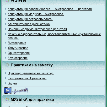
УСЛУГИ
Консультация парапсихолога — экстрасенса — целителя
Консультация медиума – экстрасенса.
Консультация астропсихолога.
Альтернативная диагностика
Помощь медиума-экстрасенса-целителя
Лечебно-оздоровительные, восстановительные и установочные
сеансы.
Литотерапия
Услуги разное
Орнитотерапия
Звукотерапия
Практикам на заметку
Практику целителю на заметку.
Саморазвитие. Практикум.
Видео
МУЗЫКА для практики