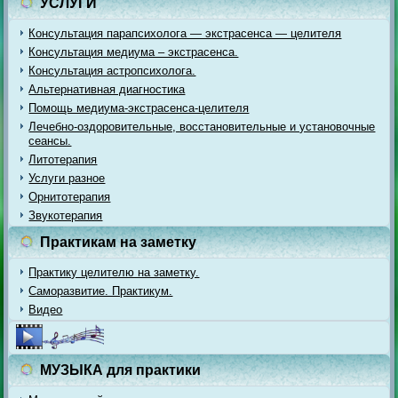
УСЛУГИ
Консультация парапсихолога — экстрасенса — целителя
Консультация медиума – экстрасенса.
Консультация астропсихолога.
Альтернативная диагностика
Помощь медиума-экстрасенса-целителя
Лечебно-оздоровительные, восстановительные и установочные
сеансы.
Литотерапия
Услуги разное
Орнитотерапия
Звукотерапия
Практикам на заметку
Практику целителю на заметку.
Саморазвитие. Практикум.
Видео
МУЗЫКА для практики