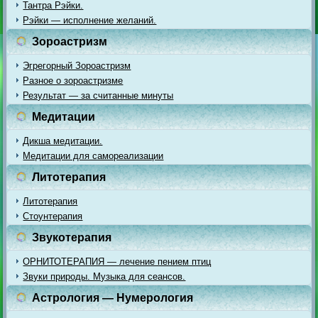
Тантра Рэйки.
Рэйки — исполнение желаний.
Зороастризм
Эгрегорный Зороастризм
Разное о зороастризме
Результат — за считанные минуты
Медитации
Дикша медитации.
Медитации для самореализации
Литотерапия
Литотерапия
Стоунтерапия
Звукотерапия
ОРНИТОТЕРАПИЯ — лечение пением птиц
Звуки природы. Музыка для сеансов.
Астрология — Нумерология