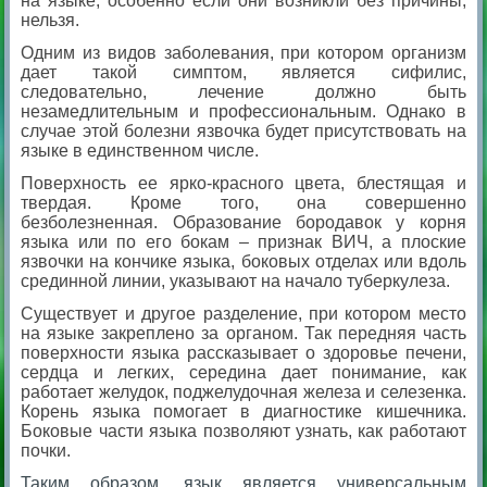
на языке, особенно если они возникли без причины,
нельзя.
Одним из видов заболевания, при котором организм
дает такой симптом, является сифилис,
следовательно, лечение должно быть
незамедлительным и профессиональным. Однако в
случае этой болезни язвочка будет присутствовать на
языке в единственном числе.
Поверхность ее ярко-красного цвета, блестящая и
твердая. Кроме того, она совершенно
безболезненная. Образование бородавок у корня
языка или по его бокам – признак ВИЧ, а плоские
язвочки на кончике языка, боковых отделах или вдоль
срединной линии, указывают на начало туберкулеза.
Существует и другое разделение, при котором место
на языке закреплено за органом. Так передняя часть
поверхности языка рассказывает о здоровье печени,
сердца и легких, середина дает понимание, как
работает желудок, поджелудочная железа и селезенка.
Корень языка помогает в диагностике кишечника.
Боковые части языка позволяют узнать, как работают
почки.
Таким образом, язык является универсальным