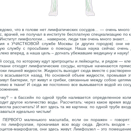
ведомо, что в голове нет лимфатических сосудов… — очень много 
с, врачей, не получал в институте бесплатную специализацию по 
е Институт лимфологии… наверное, люди там очень много знают…
ия к УЧАСТКОВОЙ службе Москвы (и других городов) они н
вую службу с просьбами о помощи. Наша наука сейчас очень 
леко вперед, а наша цель – догнать убежавшие медицину и науку!
 сосуд, по которому идут эритроциты и лейкоциты, и рядом — кле
 ткани отходят лимфатические сосуды, которые начинаются прямо
токи лишней жидкости. Жидкость выходит сюда вместе с растворен
о всасывается назад. Но основной объем жидкости, промывая эт
вут бактерии, тут живут и грибки, связанные между собою цепями
рямо в ткани! И сюда же постоянно все вымывается водой из сосу
рожнение.
ку? – в бассейн по одной трубе наливается определенное коли
дит другое количество воды. Рассчитать: через какое время вод
могла рассчитать! И вот здесь та же картина: по одной трубе входи
таваться идеально чистым!
ПЕРВОГО маленького масштаба, если он поражен – говорят: 
т по лимфоузлам, прокачивая всю воду сюда. Десять входов 
итов-макрофагов, они здесь живут. Лимфоузел – это помещение