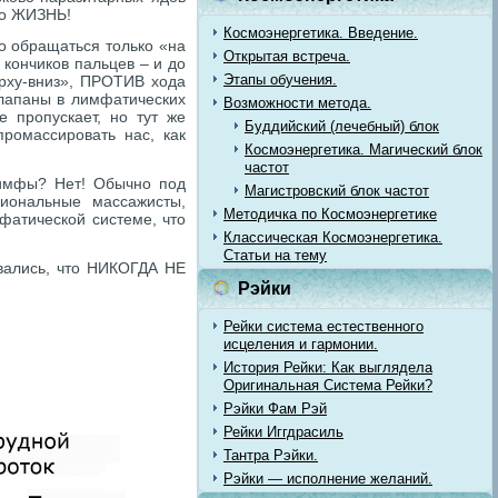
то ЖИЗНЬ!
Космоэнергетика. Введение.
 обращаться только «на
Открытая встреча.
 кончиков пальцев – и до
Этапы обучения.
ерху-вниз», ПРОТИВ хода
клапаны в лимфатических
Возможности метода.
 пропускает, но тут же
Буддийский (лечебный) блок
ромассировать нас, как
Космоэнергетика. Магический блок
частот
лимфы? Нет! Обычно под
Магистровский блок частот
иональные массажисты,
Методичка по Космоэнергетике
фатической системе, что
Классическая Космоэнергетика.
Статьи на тему
авались, что НИКОГДА НЕ
Рэйки
Рейки система естественного
исцеления и гармонии.
История Рейки: Как выглядела
Оригинальная Система Рейки?
Рэйки Фам Рэй
Рейки Иггдрасиль
Тантра Рэйки.
Рэйки — исполнение желаний.