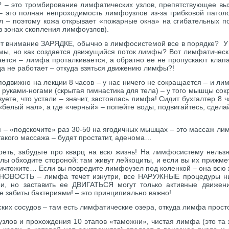
– это тромбирование лимфатических узлов, препятствующее вых
– это полная непроходимость лимфоузлов из-за грибковой патолог
 – поэтому кожа открывает «пожарные окна» на сгибательных по
 в зонах скопления лимфоузлов).
яет внимание ЗАРЯДКЕ, обычно в лимфосистемой все в порядке? У 
ы, но как создается движущийся поток лимфы? Вот лимфатический
тся – лимфа проталкивается, а обратно ее не пропускают клап
да не работает – откуда взяться движению лимфы?!
одвижно на лекции 8 часов – у нас ничего не сокращается – и ли
т руками-ногами (скрытая гимнастика для тела) – у того мышцы со
ете, что устали – значит, застоялась лимфа! Сидит бухгалтер 8 ч
 «белый нал», а где «черный» – попейте воды, подвигайтесь, сдела
я – «подскочите» раз 30-50 на ягодичных мышцах – это массаж ли
 такого массажа – будет простатит, аденома…
еть, забудьте про кварц на всю жизнь! На лимфосистему нельзя
ы обходите стороной: там живут лейкоциты, и если вы их прижмет
ничтожите… Если вы повредите лимфоузел под коленкой – она всю ж
ОНОВОСТЬ – лимфа течет изнутри, все НАРУЖНЫЕ процедуры ни
ри, но заставить ее ДВИГАТЬСЯ могут только активные движе
е забиты бактериями! – это принципиально важно!
ких сосудов – там есть лимфатические озера, откуда лимфа просто
злов и прохождения 10 этапов «таможни», чистая лимфа (это та 