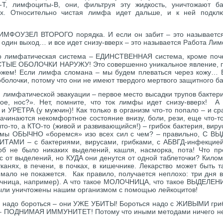
Т, лимфоциты-В, они, фильтруя эту жидкость, уничтожают бак
их. Относительно чистая лимфа идет дальше, и к ней подкл
ИМФОУЗЕЛ ВТОРОГО порядка. И если он забит – это называется 
и один выход… и все идет снизу-вверх – это называется Работа Л
что лимфатическая система – ЕДИНСТВЕННАЯ система, кроме поч
Е ОБОЛОЧКИ НАРУЖУ! Это совершенно уникальное явление, по
ожем! Если лимфа сломана – мы будем плеваться через кожу… 
оболочки, потому что они не имеют твердого мертвого защитного б
лимфатической эвакуации – первое место высадки трупов бактерий
ное, нос?». Нет, помните, что ток лимфы идет снизу-вверх! А
 УРЕТРА (у мужчин)! Как только в организм что-то попало – и ср
ачинаются некомфортное состояние внизу, боли, рези, еще что-то
что-то, а КТО-то (живой и развивающийся!) – грибок бактерия, виру
 мы ОБЫЧНО «боремся» изо всех сил с чем? – правильно, С 
ИТАМИ – с бактериями, вирусами, грибками, с АБВГД-инфекцие
об не было никаких выделений, кашля, насморка, пота! Что пр
ас от выделений, но КУДА они денутся от одной таблеточки? Кило
тканях, в печени, в почках, в кишечнике. Лекарство может быть 
о мало не покажется. Как правило, получается неплохо: три дня 
очница, например). А что такое МОЛОЧНИЦА, что такое ВЫДЕЛЕН
были уничтожены нашим организмом с помощью лейкоцитов!
надо бороться – они УЖЕ УБИТЫ! Бороться надо с ЖИВЫМИ гриб
 – ПОДНИМАЯ ИММУНИТЕТ! Потому что иными методами ничего н