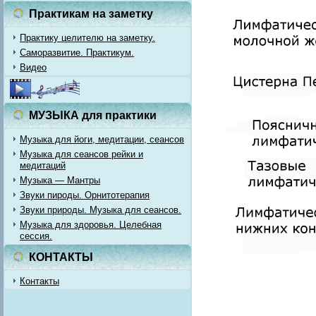
Практикам на заметку
Практику целителю на заметку.
Саморазвитие. Практикум.
Видео
МУЗЫКА для практики
Музыка для йоги, медитации, сеансов
Музыка для сеансов рейки и
медитаций
Музыка — Мантры
Звуки пироды. Орнитотерапия
Звуки природы. Музыка для сеансов.
Музыка для здоровья. Целебная
сессия.
КОНТАКТЫ
Контакты