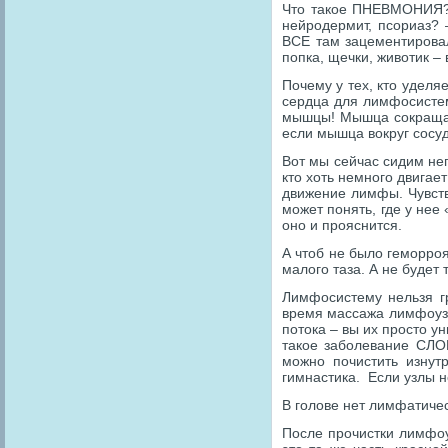
Что такое ПНЕВМОНИЯ? 
нейродермит, псориаз? 
ВСЕ там зацементировал
попка, щечки, животик –
Почему у тех, кто удел
сердца для лимфосистем
мышцы! Мышца сокращае
если мышца вокруг сосу
Вот мы сейчас сидим неп
кто хоть немного двигае
движение лимфы. Чувству
может понять, где у нее
оно и прояснится.
А чтоб не было геморро
малого таза. А не будет
Лимфосистему нельзя гр
время массажа лимфоузл
потока – вы их просто у
такое заболевание СЛ
можно почистить изнут
гимнастика. Если узлы н
В голове нет лимфатичес
После прочистки лимфоу