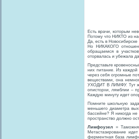
Есть врачи, которым не
Потому что НИКТО из на
Да, есть в Новосибирск
Но НИКАКОГО отношен
обращаемся в участко
оторвалась и убежала да
Представьте кровеносный
них питание. Из каждой
через себя огромные по
веществами, она немног
УХОДИТ В ЛИМФУ. Тут жи
описторхи, лямблии – п
Каждую минуту идет опо
Помните школьную задач
меньшего диаметра выхо
бассейне? Я никогда не 
пространство должно ос
Лимфоузел
= Таможня 
Метастазирование иде
ферментная база лимфоц