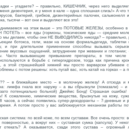
адки – угадаете? – правильно, КИШЕЧНИК, через него выделяет
У меня дизентерия, и у меня в кале – одна сплошная слизь!» А что 
русов, бактерий, грибков, дизентерийных палочек, сальмонелл
ка, тысячи – вот они и выделяют все это!
днимаемся на этаж выше – это ПОТОВЫЕ ЖЕЛЕЗЫ, особенно в 
 ПОТЕТЬ – все яды (гормоны, токсические яды — средние молек
что мы делаем, чтобы они НЕ ВЫВОДИЛИСЬ никогда? – правильно,
ъекции ботокса, гели, мази на основе формальдегида, таблетк
у, и при длительном применении способны вызывать серьез
ние вкусовых ощущений, затруднение при жевании и глотании; с
ры. Часто вызывающие привыкание препараты, в том числе 
используются в борьбе с гипергидрозом, тогда как причина кро
а, а этой страшнейшей химией мы просто варварски убиваем с
облемы с потом решены: хоть пугай вас, хоть катай на горках – а
 – в ближайшее место – в молочную железу! А отсюда и ма
на: лимфа гнала все наружу – а вы сбрызнули (помазали) – и
зато потенциально больной) Джеймс Бонд! Страшная ошибка! 
! К сожалению, химические вещества, брызнутые на кожу, суж
8 часов, а сейчас появились супер-дезодоранты – 7-дневные и
время. А потом просто у вас заблокируется механизм работы п
ская система: по всей коже, по всем суставам. Все очень просто: в
й поверхностью, а вокруг них – суставная сумка (капсула). У не
т отекать? А оказывается, сзади этого сустава – огромный 