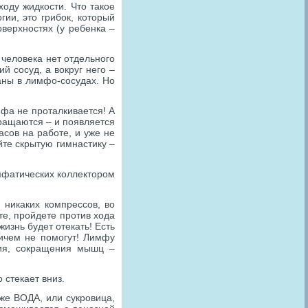
оду жидкости. Что такое
ии, это грибок, который
верхностях (у ребенка –
человека нет отдельного
 сосуд, а вокруг него –
аны в лимфо-сосудах. Но
мфа не проталкивается! А
кращаются – и появляется
асов на работе, и уже не
йте скрытую гимнастику –
мфатических коллектором
 никаких компрессов, во
е, пройдете против хода
изнь будет отекать! Есть
чем не помогут! Лимфу
ния, сокращения мышц –
 стекает вниз.
же ВОДА, или сукровица,