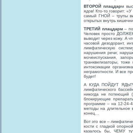
ВТОРОЙ плацдар
м выс
ядов! Кто-то говорит: «
самый ГНОЙ – трупы ви
открытых внутрь кишечни
ТРЕТИЙ плацдарм
– по
Человек просто ДОЛЖЕН
выводит через кожу. А 
часовой дезодорант, ин
лимфатическую систем
нарушения речи; наруше
мочеиспускания, запо
транквилизаторы, тоже 
интоксикации организм
неграмотности. И все пр
будет!
А КУДА ПОЙДУТ ЯДЫ???
лимфатического бассей
никогда не потеющий (
блокирующие препараты
программе – на 12-24-4
методы на длительное 
конец…
Вот это все – лимфатиче
кости с гладкой опорно
казалось бы, ЧЕМУ ту