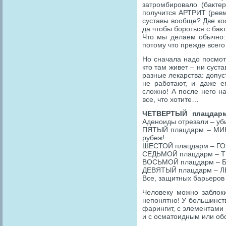
затромбировало (бактер
получится АРТРИТ (ревм
суставы вообще? Две кос
да чтобы бороться с бак
Что мы делаем обычно: 
потому что прежде все
Но сначала надо посмотр
кто там живет – ни суст
разные лекарства: допус
не работают, и даже е
сложно! А после него на
все, что хотите…
ЧЕТВЕРТЫЙ плацдар
Аденоиды отрезали – уб
ПЯТЫЙ плацдарм – МИНД
рубеж!
ШЕСТОЙ плацдарм – ГОР
СЕДЬМОЙ плацдарм – ТР
ВОСЬМОЙ плацдарм – БР
ДЕВЯТЫЙ плацдарм – ЛЕ
Все, защитных барьеров
Человеку можно заблок
непонятно! У большинст
фарингит, с элементами 
и с осматоидным или об