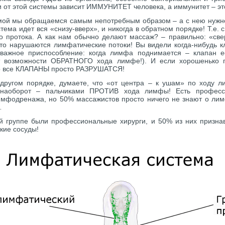
и от этой системы зависит ИММУНИТЕТ человека, а иммунитет – э
мой мы обращаемся самым непотребным образом – а с нею нужно
ема идет вся «снизу-вверх», и никогда в обратном порядке! Т.е. с
о протока. А как нам обычно делают массаж? – правильно: «св
что нарушаются лимфатические потоки! Вы видели когда-нибудь 
 важное приспособление: когда лимфа поднимается – клапан ее
т возможности ОБРАТНОГО хода лимфе!). И если хорошенько п
то все КЛАПАНЫ просто РАЗРУШАТСЯ!
другом порядке, думаете, что «от центра – к ушам» по ходу 
 наоборот – пальчиками ПРОТИВ хода лимфы! Есть професс
мфодренажа, но 50% массажистов просто ничего не знают о лим
…
ей группе были профессиональные хирурги, и 50% из них призн
ие сосуды!