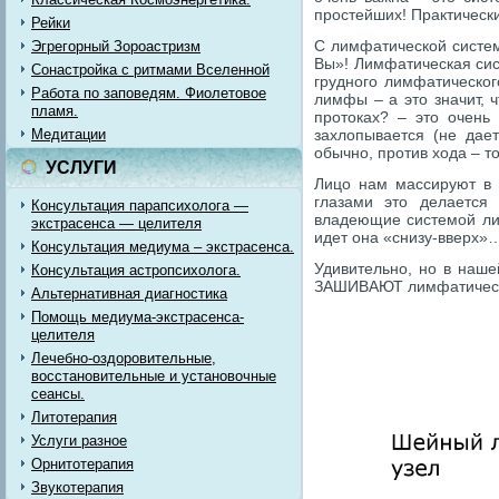
простейших! Практическ
Рейки
С лимфатической систе
Эгрегорный Зороастризм
Вы»! Лимфатическая сист
Сонастройка с ритмами Вселенной
грудного лимфатическог
Работа по заповедям. Фиолетовое
лимфы – а это значит, 
пламя.
протоках? – это очень
Медитации
захлопывается (не дае
обычно, против хода – 
УСЛУГИ
Лицо нам массируют в 
глазами это делается
Консультация парапсихолога —
владеющие системой ли
экстрасенса — целителя
идет она «снизу-вверх»
Консультация медиума – экстрасенса.
Удивительно, но в наш
Консультация астропсихолога.
ЗАШИВАЮТ лимфатическ
Альтернативная диагностика
Помощь медиума-экстрасенса-
целителя
Лечебно-оздоровительные,
восстановительные и установочные
сеансы.
Литотерапия
Услуги разное
Орнитотерапия
Звукотерапия