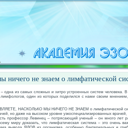
ы ничего не знаем о лимфатической си
– одна из самых сложных и хитро устроенных систем человека. В 
 лимфологов, один из которых поделился с нами своим мнением
ЯЕТЕ, НАСКОЛЬКО МЫ НИЧЕГО НЕ ЗНАЕМ о лимфатической систе
ачей, но даже на высоком уровне узкоспециализированных врачей, 
сть профессор Левинец – потрясающий ученый – он много лет р
сему миру доказать, что лимфатическая система – это очень в
тема вывода ЯДОВ из организма, особенно бактериальных и гри