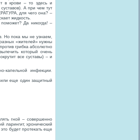
ет в крови – то здесь и
уставов). А при чем тут
ЕРАТУРА, для чего она? –
кает жидкость.
 поможет? Да никогда! –
в. Но пока мы не узнаем,
т разных «жителей» нужны
 против грибка абсолютно
вылечить который очень
окрутит все суставы) – и
о-капельной инфекции.
нили еще один защитный
елять гной – совершенно
ий ларингит, хронический
 это будет протекать еще