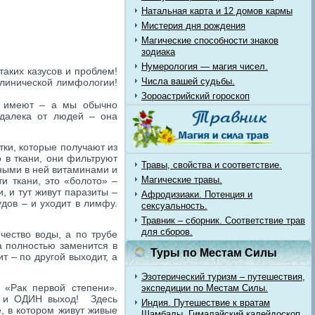
Натальная карта и 12 домов кармы
Мистерия дня рождения
Магические способности знаков
зодиака
Нумерология — магия чисел.
таких казусов и проблем!
Числа вашей судьбы.
клинической лимфологии!
Зороастрийский гороскоп
е имеют – а мы обычно
далека от людей – она
тки, которые получают из
 в ткани, они фильтруют
Травы, свойства и соответствие.
ными в ней витаминами и
Магические травы.
и ткани, это «болото» –
, и тут живут паразиты –
Афродизиаки. Потенция и
дов – и уходит в лимфу.
сексуальность.
Травник – сборник. Соответствие трав
для сборов.
чество воды, а по трубе
а полностью заменится в
Туры по Местам Силы
т – по другой выходит, а
Эзотерический туризм – путешествия,
«Рак первой степени».
экспедиции по Местам Силы.
– и ОДИН выход! Здесь
Индия. Путешествие к вратам
, в котором живут живые
Шамбалы. Гималайский калейдоскоп.