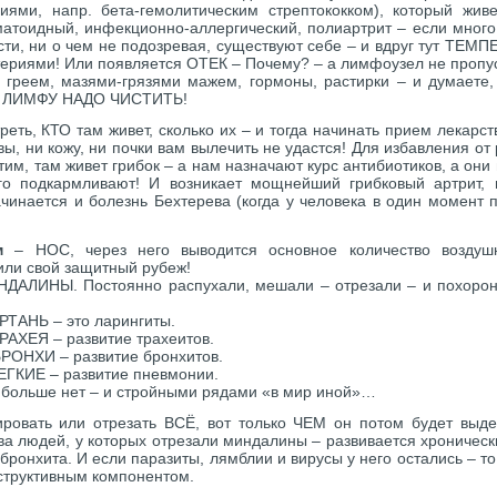
иями, напр. бета-гемолитическим стрептококком), который жив
атоидный, инфекционно-аллергический, полиартрит – если много с
ти, ни о чем не подозревая, существуют себе – и вдруг тут ТЕМП
териями! Или появляется ОТЕК – Почему? – а лимфоузел не пропус
греем, мазями-грязями мажем, гормоны, растирки – и думаете,
го ЛИМФУ НАДО ЧИСТИТЬ!
еть, КТО там живет, сколько их – и тогда начинать прием лекарст
авы, ни кожу, ни почки вам вылечить не удастся! Для избавления о
тим, там живет грибок – а нам назначают курс антибиотиков, а они
го подкармливают! И возникает мощнейший грибковый артрит, 
чинается и болезнь Бехтерева (когда у человека в один момент п
м
– НОС, через него выводится основное количество воздушн
или свой защитный рубеж!
АЛИНЫ. Постоянно распухали, мешали – отрезали – и похоро
ТАНЬ – это ларингиты.
АХЕЯ – развитие трахеитов.
ОНХИ – развитие бронхитов.
ГКИЕ – развитие пневмонии.
 больше нет – и стройными рядами «в мир иной»…
ировать или отрезать ВСЁ, вот только ЧЕМ он потом будет выд
ва людей, у которых отрезали миндалины – развивается хроническ
бронхита. И если паразиты, лямблии и вирусы у него остались – то
структивным компонентом.