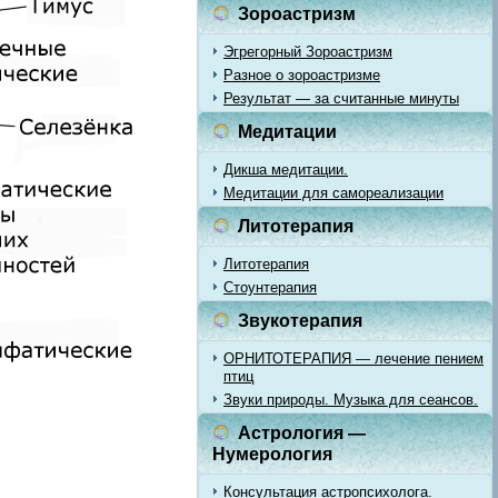
Зороастризм
Эгрегорный Зороастризм
Разное о зороастризме
Результат — за считанные минуты
Медитации
Дикша медитации.
Медитации для самореализации
Литотерапия
Литотерапия
Стоунтерапия
Звукотерапия
ОРНИТОТЕРАПИЯ — лечение пением
птиц
Звуки природы. Музыка для сеансов.
Астрология —
Нумерология
Консультация астропсихолога.