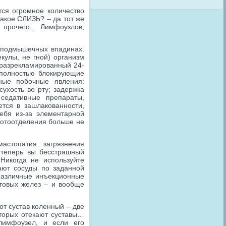
ся огромное количество
такое СЛИЗЬ? – да тот же
 и прочего… Лимфоузлов,
подмышечных впадинах.
улы, не гной) организм
 разрекламированный 24-
и полностью блокирующие
ные побочные явления:
ухость во рту; задержка
седативные препараты,
ется в зашлакованности,
ебя из-за элементарной
 потоотделения больше не
стопатия, загрязнения
 теперь вы бесстрашный
Никогда не используйте
ают сосуды по заданной
 различные инъекционные
отовых желез – и вообще
от сустав коленный – две
которых отекают суставы…
лимфоузел, и если его