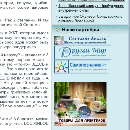
терии, вирусы, грибки,
Тянь-Шаньский азимут. Пробуждение
ючаются более широкие
внутренней силы.
Загадочное Окунёво. Сонастройка с
«Рак 2 степени». И так
ритмами Вселенной.
имфатической Системы.
Наши партнёры
ек и ЖКТ, которая имеет
тому что через кожу мы
Выброс ядов может быть
арьера эпидермиса.
 наружу? – угадаете с 3
 потому первое место –
азу это «что-то» ЗДЕСЬ и
… Это значит, что что-то
с, паразиты, простейшие,
ВЫДЕЛЕНИЯМИ от туда… А
й! Но у нашей медицины
оисходит: одна таблетка
метры грибковых колоний,
такой силы, что может по
выделений нет – а потом
ИЯ при молочнице? – это
ками! А бороться можно
е получится: ВСЕ ЖИВОЕ