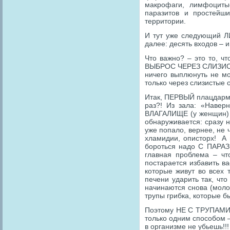
макрофаги, лимфоциты-
паразитов и простейш
территории.
И тут уже следующий Л
далее: десять входов – 
Что важно? – это то, 
ВЫБРОС ЧЕРЕЗ СЛИЗИСТЫ
ничего выплюнуть не м
только через слизистые 
Итак, ПЕРВЫЙ плацдарм 
раз?! Из зала: «Навер
ВЛАГАЛИЩЕ (у женщин) и
обнаруживается: сразу н
уже попало, вернее, не 
хламидии, описторх! А
бороться надо С ПАРАЗ
главная проблема – чт
постарается избавить в
которые живут во всех 
печени ударить так, чт
начинаются снова (мол
трупы грибка, которые 
Поэтому НЕ С ТРУПАМИ 
только одним способом
в организме не убьешь!!!