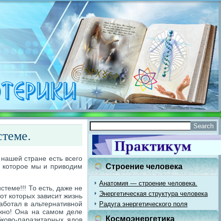
стеме.
нашей стране есть всего
, которое мы и приводим
Строение человека
Анатомия — строение человека.
ме!!! То есть, даже не
Энергетическая структура человека
от которых зависит жизнь
аботал в альтернативной
Радуга энергетического поля
ажно! Она на самом деле
Космоэнергетика
бково-паразитарных ядов