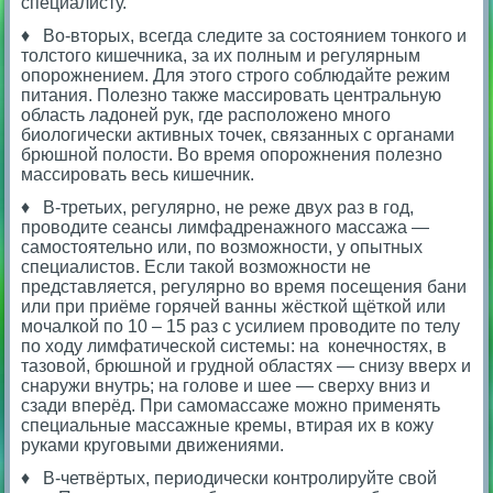
специалисту.
♦ Во-вторых, всегда следите за состоянием тонкого и
толстого кишечника, за их полным и регулярным
опорожнением. Для этого строго соблюдайте режим
питания. Полезно также массировать центральную
область ладоней рук, где расположено много
биологически активных точек, связанных с органами
брюшной полости. Во время опорожнения полезно
массировать весь кишечник.
♦ В-третьих, регулярно, не реже двух раз в год,
проводите сеансы лимфадренажного массажа —
самостоятельно или, по возможности, у опытных
специалистов. Если такой возможности не
представляется, регулярно во время посещения бани
или при приёме горячей ванны жёсткой щёткой или
мочалкой по 10 – 15 раз с усилием проводите по телу
по ходу лимфатической системы: на конечностях, в
тазовой, брюшной и грудной областях — снизу вверх и
снаружи внутрь; на голове и шее — сверху вниз и
сзади вперёд. При самомассаже можно применять
специальные массажные кремы, втирая их в кожу
руками круговыми движениями.
♦ В-четвёртых, периодически контролируйте свой