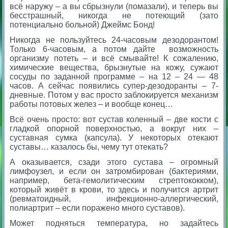
всё нар
ужу – а вы сбрызнули (помазали), и теперь вы
бесстрашный, никогда не потеющий (зато
потенциально больной)
Джеймс Бонд!
Никогда не пользуйтесь 24-часовым дезодорантом!
Только 6-часовым, а потом дайте возможность
организму потеть – и всё смывайте! К сожалению,
химические вещества, брызнутые на кожу, сужают
сосуды по заданной программе – на 12 – 24 — 48
часов. А сейчас появились супер-дезодоранты – 7-
дневные. Потом у вас просто заблокируется механизм
работы потовых желез – и вообще конец…
Всё очень просто: вот сустав коленный – две кости с
гладкой опорной поверхностью, а вокруг них –
суставная сумка (капсула). У некоторых отекают
суставы… казалось бы, чему тут отекать?
А оказывается, сзади этого сустава – огромный
лимфоузел, и если он затромбирован (бактериями,
например, бета-гемолитическим стрептококком),
который живёт в крови, то здесь и получится артрит
(ревматоидный, инфекционно-аллергический,
полиартрит – если поражено много суставов).
Может подняться температура, но задайтесь