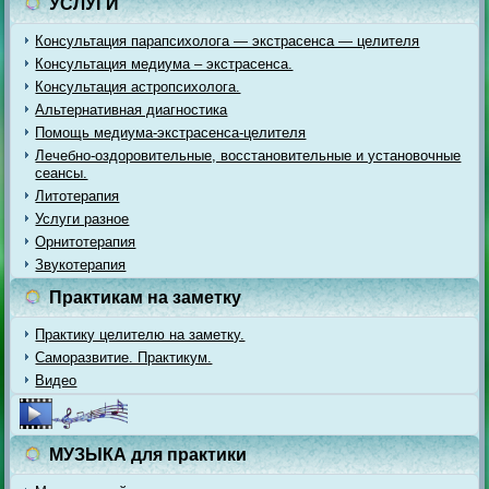
УСЛУГИ
Консультация парапсихолога — экстрасенса — целителя
Консультация медиума – экстрасенса.
Консультация астропсихолога.
Альтернативная диагностика
Помощь медиума-экстрасенса-целителя
Лечебно-оздоровительные, восстановительные и установочные
сеансы.
Литотерапия
Услуги разное
Орнитотерапия
Звукотерапия
Практикам на заметку
Практику целителю на заметку.
Саморазвитие. Практикум.
Видео
МУЗЫКА для практики