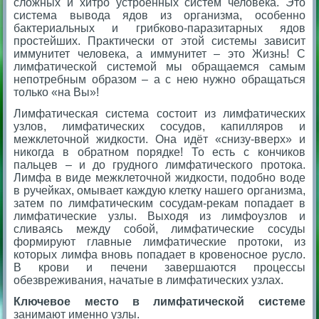
сложных и хитро устроенных систем человека. Это
система вывода ядов из организма, особенно
бактериальных и грибково-паразитарных ядов
простейших. Практически от этой системы зависит
иммунитет человека, а иммунитет – это Жизнь! С
лимфатической системой мы обращаемся самым
непотребным образом – а с нею нужно обращаться
только «на Вы»!
Лимфатическая система состоит из лимфатических
узлов, лимфатических сосудов, капилляров и
межклеточной жидкости. Она идёт «снизу-вверх» и
никогда в обратном порядке! То есть с кончиков
пальцев – и до грудного лимфатического протока.
Лимфа в виде межклеточной жидкости, подобно воде
в ручейках, омывает каждую клетку нашего организма,
затем по лимфатическим сосудам-рекам попадает в
лимфатические узлы. Выходя из лимфоузлов и
сливаясь между собой, лимфатические сосуды
формируют главные лимфатические протоки, из
которых лимфа вновь попадает в кровеносное русло.
В крови и печени завершаются процессы
обезвреживания, начатые в лимфатических узлах.
Ключевое место в лимфатической системе
занимают именно узлы.