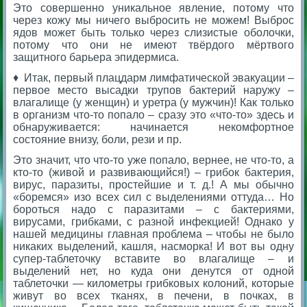
Это совершенно уникальное явление, потому что
через кожу мы ничего выбросить не можем! Выброс
ядов может быть только через слизистые оболочки,
потому что они не имеют твёрдого мёртвого
защитного барьера эпидермиса.
♦ Итак, первый плацдарм лимфатической эвакуации –
первое место высадки трупов бактерий наружу –
влагалище (у женщин) и уретра (у мужчин)!
Как только
в организм что-то попало – сразу это «что-то» здесь и
обнаруживается: начинается некомфортное
состояние внизу, боли, рези и пр.
Это значит, что что-то уже попало, вернее, не что-то, а
кто-то (живой и развивающийся!) – грибок бактерия,
вирус, паразиты, простейшие и т. д.! А мы обычно
«боремся» изо всех сил с выделениями оттуда… Но
бороться надо с паразитами – с бактериями,
вирусами, грибками, с разной инфекцией! Однако у
нашей медицины главная проблема – чтобы не было
никаких выделений, кашля, насморка! И вот вы одну
супер-таблеточку вставите во влагалище – и
выделений нет, но куда они денутся от одной
таблеточки — километры грибковых колоний, которые
живут во всех тканях, в печени, в почках, в