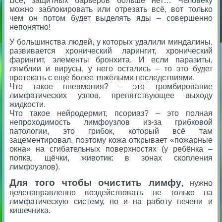
Всё, защитных барьеров больше нет… Человеку
можно заблокировать или отрезать всё, вот только
чем он потом будет выделять яды – совершенно
непонятно!
У большинства людей, у которых удалили миндалины,
развивается хронический ларингит, хронический
фарингит, элементы бронхита. И если паразиты,
лямблии и вирусы, у него остались – то это будет
протекать с ещё более тяжёлыми последствиями.
Что такое пневмония? – это тромбирование
лимфатических узлов, препятствующее выходу
жидкости.
Что такое нейродермит, псориаз? – это полная
непроходимость лимфоузлов из-за грибковой
патологии, это грибок, который всё там
зацементировал, поэтому кожа открывает «пожарные
окна» на сгибательных поверхностях (у ребёнка –
попка, щёчки, животик: в зонах скопления
лимфоузлов).
Для того чтобы очистить лимфу
,
нужно
целенаправленно воздействовать не только на
лимфатическую систему, но и на работу печени и
кишечника.