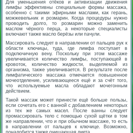
Для уменьшения отёков и активизации движения
лимфы эффективны специальные формы массажа,
особенно с такими эфирными маслами, как герань,
можжевельник и розмарин. Когда процедуры нужно
проводить долго, то розмарин можно заменить
маслом чёрного перца, а некоторые специалисты
включают также масло берёзы или пачули.
Массировать следует в направлении от пальцев рук к
области ключицы, туда, где лимфа поступает в
подключичную вену. Поскольку при этом массаже
увеличивается количество лимфы, поступающей в
кровоток, количество жидкости, выделяемой из
организма, также увеличивается. В результате после
лимфатического массажа отмечается повышенное
мочеотделение, усиливающееся ещё и за счёт того,
что используемые масла обладают мочегонным
действием.
Такой массаж может принести ещё больше пользы,
если сочетать его с ванной с добавлением некоторых
из тех же самых масел. После ванны следует
промассировать тело с помощью сухой щётки в том
же направлении, что и при обычном массаже, то есть
в направлении от пальцев к ключице. Возможно,
понадобится также очищающая диета.