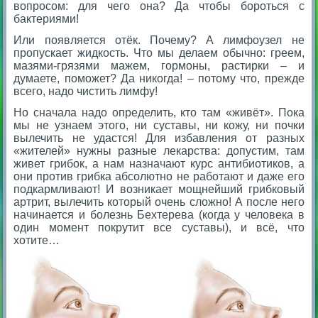
вопросом: для чего она? Да чтобы бороться с
бактериями!
Или появляется отёк. Почему? А лимфоузел не
пропускает жидкость. Что мы делаем обычно: греем,
мазями-грязями мажем, гормоны, растирки – и
думаете, поможет? Да никогда! – потому что, прежде
всего, надо чистить лимфу!
Но сначала надо определить, кто там «живёт». Пока
мы не узнаем этого, ни суставы, ни кожу, ни почки
вылечить не удастся! Для избавления от разных
«жителей» нужны разные лекарства: допустим, там
живет грибок, а нам назначают курс антибиотиков, а
они против грибка абсолютно не работают и даже его
подкармливают! И возникает мощнейший грибковый
артрит, вылечить который очень сложно! А после него
начинается и болезнь Бехтерева (когда у человека в
один момент покрутит все суставы), и всё, что
хотите…