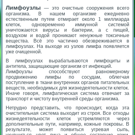
Лимфоузлы
— это очистные сооружения всего
организма. В нашем организме ежедневно
естественным путем отмирает около 1 миллиарда
клеток, одновременно иммунной системой
уничтожаются вирусы и бактерии, а с пищей,
воздухом и водой проникают ненужные токсичные
вещества. Всё это частично обезвреживается в
лимфоузлах. На выходе из узлов лимфа появляется
уже очищенной.
В лимфоузлах вырабатываются лимфоциты и
антитела, защищающие организм от инфекций.
Лимфоузлы способствуют равномерному
продвижению лимфы по сосудам, облегчая
поступление в ткани внутренних органов питательных
веществ, необходимых для жизнедеятельности клеток.
Иначе говоря, лимфатическая система отвечает за
транспорт и чистоту внутренней среды организма.
Нетрудно представить, что происходит, когда эта
очистительная система выходит из строя. Все отходы
жизнедеятельности клеток устремляются через
дополнительные пути, например, кожные покровы. В
результате, может появиться угревая сыпь,
ухудшиться цвет лица и общее состояние кожи.