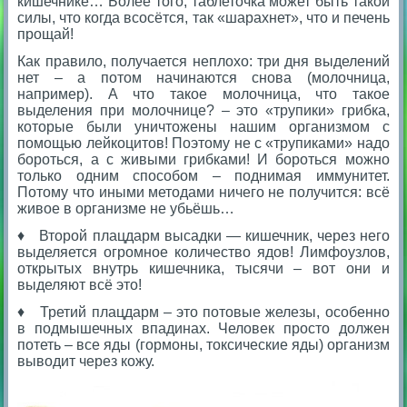
кишечнике… Более того, таблеточка может быть такой
силы, что когда всосётся, так «шарахнет», что и печень
прощай!
Как правило, получается неплохо: три дня выделений
нет – а потом начинаются снова (молочница,
например). А что такое молочница, что такое
выделения при молочнице? – это «трупики» грибка,
которые были уничтожены нашим организмом с
помощью лейкоцитов!
Поэтому не с «трупиками» надо
бороться, а с живыми грибками! И бороться можно
только одним способом – поднимая иммунитет.
Потому что иными методами ничего не получится: всё
живое в организме не убьёшь…
♦ Второй плацдарм высадки — кишечник, через него
выделяется огромное количество ядов! Лимфоузлов,
открытых внутрь кишечника, тысячи – вот они и
выделяют всё это!
♦ Третий плацдарм – это потовые железы, особенно
в подмышечных впадинах. Человек просто должен
поте
ть – все яды (гормоны, токсические яды) организм
выводит через кожу.