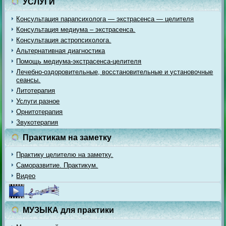
УСЛУГИ
Консультация парапсихолога — экстрасенса — целителя
Консультация медиума – экстрасенса.
Консультация астропсихолога.
Альтернативная диагностика
Помощь медиума-экстрасенса-целителя
Лечебно-оздоровительные, восстановительные и установочные
сеансы.
Литотерапия
Услуги разное
Орнитотерапия
Звукотерапия
Практикам на заметку
Практику целителю на заметку.
Саморазвитие. Практикум.
Видео
МУЗЫКА для практики