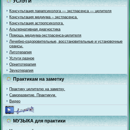
УСЛУГИ
Консультация парапсихолога — экстрасенса — целителя
Консультация медиума – экстрасенса.
Консультация астропсихолога.
Альтернативная диагностика
Помощь медиума-экстрасенса-целителя
Лечебно-оздоровительные, восстановительные и установочные
сеансы.
Литотерапия
Услуги разное
Орнитотерапия
Звукотерапия
Практикам на заметку
Практику целителю на заметку.
Саморазвитие. Практикум.
Видео
МУЗЫКА для практики