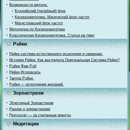
Возможности метода.
Буддийский (лечебный) блок
Космоэнергетика. Магический блок частот
Магистровский блок частот
Методичка по Космоэнергетике
Классическая Космоэнергетика. Статьи на тему
Рэйки
Рейки система естественного исцеления и гармонии.
История Рейки: Как выглядела Оригинальная Система Рейки?
Рэйки Фам Рэй
Рейки Иггдрасиль
Тантра Рэйки.
Рэйки — исполнение желаний.
Зороастризм
Эгрегорный Зороастризм
Разное о зороастризме
Результат — за считанные минуты
Медитации