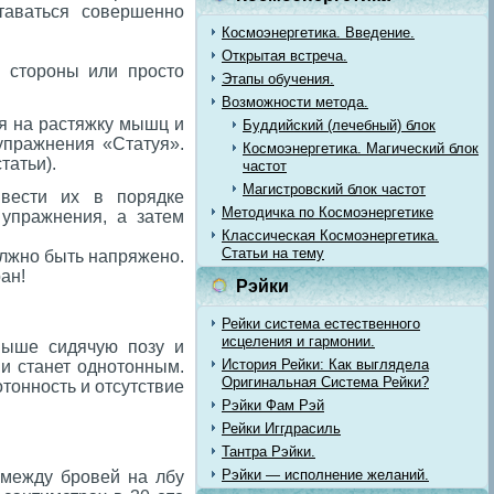
ставаться совершенно
Космоэнергетика. Введение.
Открытая встреча.
в стороны или просто
Этапы обучения.
Возможности метода.
ия на растяжку мышц и
Буддийский (лечебный) блок
упражнения «Статуя».
Космоэнергетика. Магический блок
татьи).
частот
Магистровский блок частот
ивести их в порядке
Методичка по Космоэнергетике
 упражнения, а затем
Классическая Космоэнергетика.
Статьи на тему
олжно быть напряжено.
ан!
Рэйки
Рейки система естественного
исцеления и гармонии.
выше сидячую позу и
История Рейки: Как выглядела
и станет однотонным.
Оригинальная Система Рейки?
тонность и отсутствие
Рэйки Фам Рэй
Рейки Иггдрасиль
Тантра Рэйки.
Рэйки — исполнение желаний.
е между бровей на лбу