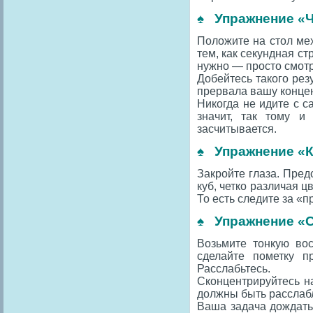
♠ Упражнение «
Положите на стол мех
тем, как секундная ст
нужно — просто смотри
Добейтесь такого рез
прервала вашу концен
Никогда не идите с 
значит, так тому и
засчитывается.
♠
Упражнение «
Закройте глаза. Пред
куб, четко различая ц
То есть следите за «
♠ Упражнение «
Возьмите тонкую вос
сделайте пометку п
Расслабьтесь.
Сконцентрируйтесь на
должны быть расслаб
Ваша задача дождатьс