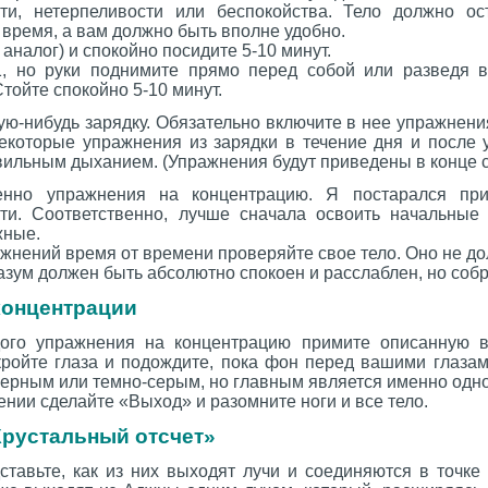
сти, нетерпеливости или беспокойства. Тело должно о
время, а вам должно быть вполне удобно.
и аналог) и спокойно посидите 5-10 минут.
.1, но руки поднимите прямо перед собой или разведя 
тойте спокойно 5-10 минут.
ую-нибудь зарядку. Обязательно включите в нее упражнен
некоторые упражнения из зарядки в течение дня и после 
ильным дыханием. (Упражнения будут приведены в конце с
енно упражнения на концентрацию. Я постарался пр
ти. Соответственно, лучше сначала освоить начальные
жные.
жнений время от времени проверяйте свое тело. Оно не д
разум должен быть абсолютно спокоен и расслаблен, но собр
концентрации
ого упражнения на концентрацию примите описанную 
кройте глаза и подождите, пока фон перед вашими глазам
черным или темно-серым, но главным является именно одно
нии сделайте «Выход» и разомните ноги и все тело.
рустальный отсчет»
дставьте, как из них выходят лучи и соединяются в точк