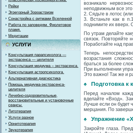
возникало нервозно
Рейки
неподвижным все это 
Эгрегорный Зороастризм
2. Сядьте в лотос (ил
Сонастройка с ритмами Вселенной
3. Встаньте как в п
поднимите их вверх. С
Работа по заповедям. Фиолетовое
пламя.
По утрам делайте как
Медитации
связок. Повторяйте 
Поработайте над прав
УСЛУГИ
Теперь непосредств
Консультация парапсихолога —
возрастания сложнос
экстрасенса — целителя
браться за более сло
Консультация медиума – экстрасенса.
При выполнении упра
Консультация астропсихолога.
Это важно! Так же и 
Альтернативная диагностика
♠ Подготовка к 
Помощь медиума-экстрасенса-
целителя
Перед началом кажд
Лечебно-оздоровительные,
вделайте «Вход». За
восстановительные и установочные
Лучше если он будет 
сеансы.
мерцания. По заверше
Литотерапия
Услуги разное
♠ Упражнение «Х
Орнитотерапия
Закройте глаза. Пре
Звукотерапия