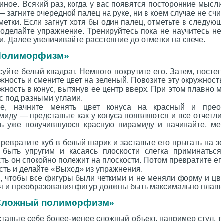
 иное. Всякий раз, когда у вас появятся посторонние мысл
загните очередной палец на руке, ни в коем случае не счит
метки. Если загнут хотя бы один палец, отметьте в следующ
оделайте упражнение. Тренируйтесь пока не научитесь не
и. Далее увеличивайте расстояние до отметки на свече.
Полиморфизм»
суйте белый квадрат. Немного покрутите его. Затем, посте
жность и смените цвет на зеленый. Повозите эту окружност
жность в конус, вытянув ее центр вверх. При этом плавно м
с под разными углами.
е, начните менять цвет конуса на красный и прео
иду — представьте как у конуса появляются и все отчетл
ь уже получившуюся красную пирамиду и начинайте, ме
евратите куб в белый шарик и заставьте его прыгать на з
 быть упругим и касаясь плоскости слегка приминатьс
ть он спокойно полежит на плоскости. Потом превратите его
сть и делайте «Выход» из упражнения.
, чтобы все фигуры были четкими и не меняли форму и цве
ия и преобразования фигур должны быть максимально плав
Сложный полиморфизм»
ставьте себе более-менее сложный объект, например стул, т