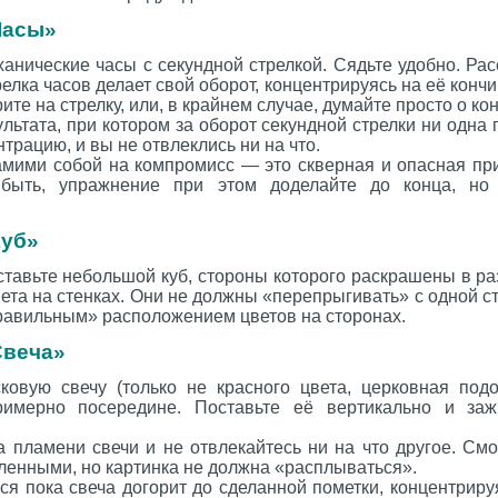
Часы»
анические часы с секундной стрелкой. Сядьте удобно. Рас
релка часов делает свой оборот, концентрируясь на её кончи
те на стрелку, или, в крайнем случае, думайте просто о кон
ультата, при котором за оборот секундной стрелки ни одна
трацию, и вы не отвлеклись ни на что.
самими собой на компромисс — это скверная и опасная пр
 быть, упражнение при этом доделайте до конца, но 
Куб»
ставьте небольшой куб, стороны которого раскрашены в р
вета на стенках. Они не должны «перепрыгивать» с одной с
правильным» расположением цветов на сторонах.
Свеча»
ковую свечу (только не красного цвета, церковная под
римерно посередине. Поставьте её вертикально и зажг
 пламени свечи и не отвлекайтесь ни на что другое. Смо
ленными, но картинка не должна «расплываться».
я пока свеча догорит до сделанной пометки, концентриру