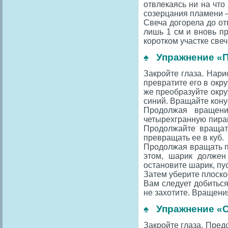
отвлекаясь ни на что
созерцания пламени — 
Свеча догорела до от
лишь 1 см и вновь пр
коротком участке свеч
♠ Упражнение «
Закройте глаза. Нари
превратите его в окру
же преобразуйте окру
синий. Вращайте кону
Продолжая вращени
четырехгранную пирам
Продолжайте вращат
превращать ее в куб.
Продолжая вращать пр
этом, шарик должен
остановите шарик, пус
Затем уберите плоско
Вам следует добиться
не захотите. Вращен
♠ Упражнение «
Закройте глаза. Пред