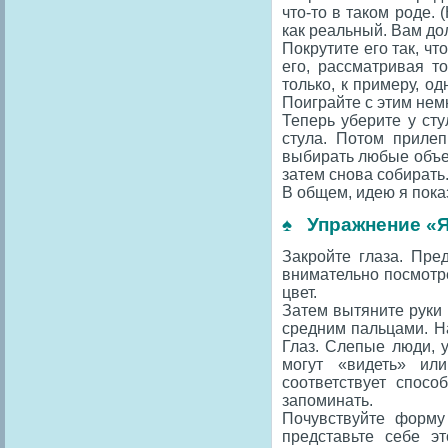
что-то в таком роде.
как реальный. Вам до
Покрутите его так, ч
его, рассматривая т
только, к примеру, о
Поиграйте с этим нем
Теперь уберите у сту
стула. Потом прилеп
выбирать любые объек
затем снова собирать
В общем, идею я пока
♠ Упражнение «
Закройте глаза. Пре
внимательно посмотре
цвет.
Затем вытяните руки
средним пальцами. Н
Глаз. Слепые люди, 
могут «видеть» ил
соответствует спосо
запоминать.
Почувствуйте форму 
представьте себе э