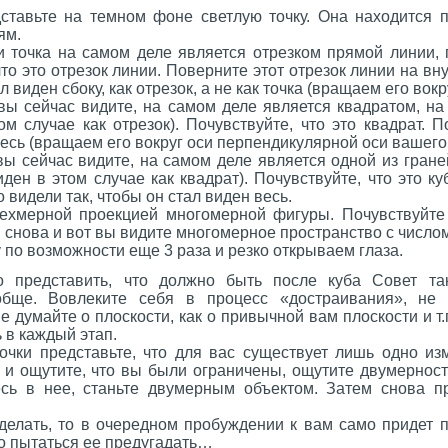
дставьте на темном фоне светлую точку. Она находится п
ям.
 точка на самом деле является отрезком прямой линии, п
что это отрезок линии. Поверните этот отрезок линии на вн
 виден сбоку, как отрезок, а не как точка (вращаем его вокр
 вы сейчас видите, на самом деле является квадратом, н
ом случае как отрезок). Почувствуйте, что это квадрат. П
весь (вращаем его вокруг оси перпендикулярной оси вашего 
вы сейчас видите, на самом деле является одной из гране
иден в этом случае как квадрат). Почувствуйте, что это ку
о видели так, чтобы он стал виден весь.
рехмерной проекцией многомерной фигуры. Почувствуйте 
 снова и вот вы видите многомерное пространство с число
по возможности еще 3 раза и резко открываем глаза.
о представить, что должно быть после куба Совет т
обще. Вовлеките себя в процесс «достраивания», не 
е думайте о плоскости, как о привычной вам плоскости и т
 в каждый этап.
очки представьте, что для вас существует лишь одно изм
 и ощутите, что вы были ограничены, ощутите двумерност
сь в нее, станьте двумерным объектом. Затем снова п
делать, то в очередном пробуждении к вам само придет
о пытаться ее предугадать…