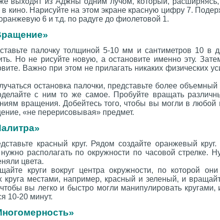
уже выходят из Аджны одним лучом, который, расширяясь,
к в кино. Нарисуйте на этом экране красную цифру 7. Поде
оранжевую 6 и т.д. по радуге до фиолетовой 1.
Вращение»
дставьте палочку толщиной 5-10 мм и сантиметров 10 в д
ть. Но не рисуйте новую, а остановите именно эту. Зате
овите. Важно при этом не прилагать никаких физических уси
олучаться остановка палочки, представьте более объемный
оделайте с ним то же самое. Пробуйте вращать различ
иям вращения. Добейтесь того, чтобы вы могли в любой 
ение, «не перерисовывая» предмет.
Палитра»
едставьте красный круг. Рядом создайте оранжевый круг.
 нужно располагать по окружности по часовой стрелке. Н
еняли цвета.
щайте круги вокруг центра окружности, по которой он
 круга местами, например, красный и зеленый, и вращайт
чтобы вы легко и быстро могли манипулировать кругами, 
я 10-20 минут.
Многомерность»