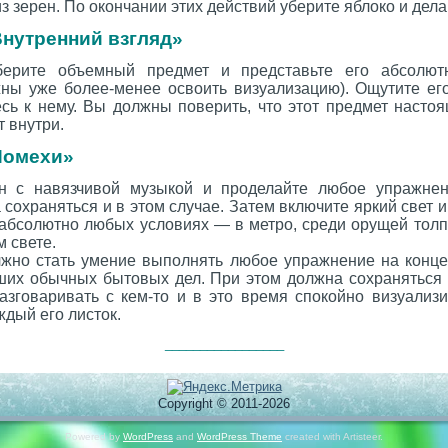
из зерен. По окончании этих действий уберите яблоко и дел
нутренний взгляд»
берите объемный предмет и представьте его абсолют
ы уже более-менее освоить визуализацию). Ощутите его в
сь к нему. Вы должны поверить, что этот предмет настоя
т внутри.
Помехи»
н с навязчивой музыкой и проделайте любое упражнен
сохраняться и в этом случае. Затем включите яркий свет и
 абсолютно любых условиях — в метро, среди орущей толп
 свете.
жно стать умение выполнять любое упражнение на конц
ших обычных бытовых дел. При этом должна сохраняться 
азговаривать с кем-то и в это время спокойно визуали
ждый его листок.
_________________
Copyright © 2011-2026
Powered by
WordPress
and
WordPress Theme
created with Artisteer.