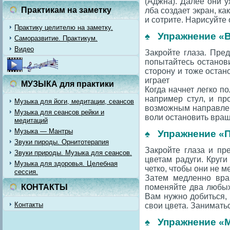
(Аджна). Далее они 
Практикам на заметку
лба создает экран, ка
и сотрите. Нарисуйте 
Практику целителю на заметку.
♠ Упражнение «
Саморазвитие. Практикум.
Видео
Закройте глаза. Пре
попытайтесь останови
сторону и тоже остан
играет
МУЗЫКА для практики
Когда начнет легко п
например стул, и пр
Музыка для йоги, медитации, сеансов
возможным направлен
Музыка для сеансов рейки и
воли остановить вращ
медитаций
Музыка — Мантры
♠ Упражнение «
Звуки пироды. Орнитотерапия
Закройте глаза и пр
Звуки природы. Музыка для сеансов.
цветам радуги. Круги
Музыка для здоровья. Целебная
четко, чтобы они не м
сессия.
Затем медленно вра
КОНТАКТЫ
поменяйте два любых
Вам нужно добиться, 
Контакты
свои цвета. Заниматьс
♠ Упражнение «