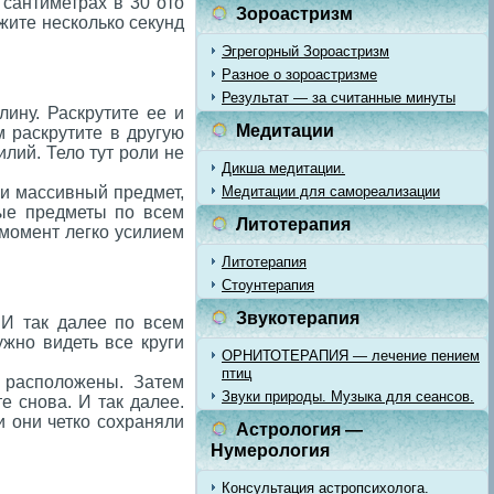
 сантиметрах в 30 ото
Зороастризм
ржите несколько секунд
Эгрегорный Зороастризм
Разное о зороастризме
Результат — за считанные минуты
лину. Раскрутите ее и
Медитации
м раскрутите в другую
лий. Тело тут роли не
Дикша медитации.
 и массивный предмет,
Медитации для самореализации
ные предметы по всем
Литотерапия
момент легко усилием
Литотерапия
Стоунтерапия
Звукотерапия
 И так далее по всем
ужно видеть все круги
ОРНИТОТЕРАПИЯ — лечение пением
птиц
и расположены. Затем
Звуки природы. Музыка для сеансов.
е снова. И так далее.
и они четко сохраняли
Астрология —
Нумерология
Консультация астропсихолога.