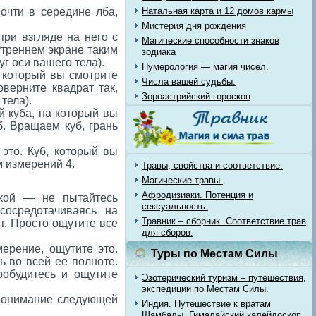
очти в середине лба,
Натальная карта и 12 домов кармы
Мистерия дня рождения
ри взгляде на него с
Магические способности знаков
утреннем экране таким
зодиака
уг оси вашего тела).
Нумерология — магия чисел.
а который вы смотрите
Числа вашей судьбы.
оверните квадрат так,
Зороастрийский гороскоп
тела).
й куба, на который вы
б. Вращаем куб, грань
это. Куб, который вы
м измерений 4.
Травы, свойства и соответствие.
Магические травы.
Афродизиаки. Потенция и
акой — не пытайтесь
сексуальность.
сосредотачиваясь на
Травник – сборник. Соответствие трав
.п. Просто ощутите все
для сборов.
ерение, ощутите это.
Туры по Местам Силы
ь во всей ее полноте.
робудитесь и ощутите
Эзотерический туризм – путешествия,
экспедиции по Местам Силы.
 понимание следующей
Индия. Путешествие к вратам
Шамбалы. Гималайский калейдоскоп.