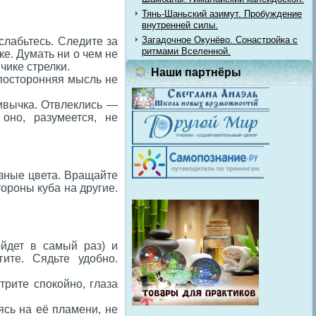
Тянь-Шаньский азимут. Пробуждение
внутренней силы.
Загадочное Окунёво. Сонастройка с
слабьтесь. Следите за
ритмами Вселенной.
ке. Думать ни о чем не
чике стрелки.
Наши партнёры
 посторонняя мысль не
ивычка. Отвлеклись —
оно, разумеется, не
азные цвета. Вращайте
тороны куба на другие.
ойдет в самый раз) и
ите. Сядьте удобно.
трите спокойно, глаза
ясь на её пламени, не