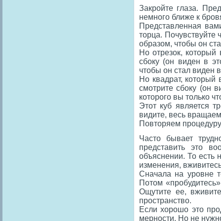
Закройте глаза. Пре
немного ближе к бров
Представленная вами
торца. Почувствуйте 
образом, чтобы он стал
Но отрезок, который
сбоку (он виден в эт
чтобы он стал виден 
Но квадрат, который 
смотрите сбоку (он в
которого вы только чт
Этот куб является т
видите, весь вращаем
Повторяем процедуру 
Часто бывает трудн
представить это во
объяснении. То есть н
изменения, вживитесь
Сначала на уровне т
Потом «пробудитесь»
Ощутите ее, вживите
пространство.
Если хорошо это про
мерности. Но не нужн