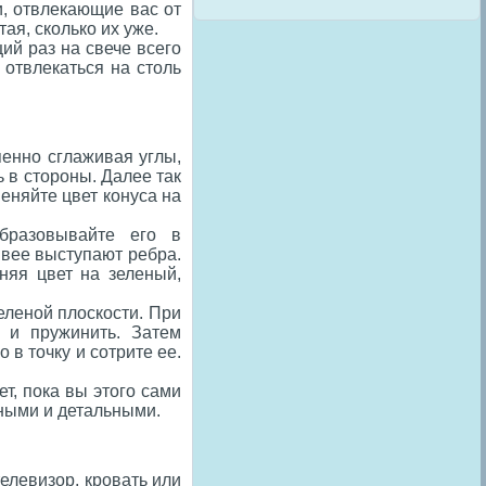
и, отвлекающие вас от
ая, сколько их уже.
ий раз на свече всего
 отвлекаться на столь
пенно сглаживая углы,
ь в стороны. Далее так
еняйте цвет конуса на
бразовывайте его в
ивее выступают ребра.
няя цвет на зеленый,
еленой плоскости. При
я и пружинить. Затем
 в точку и сотрите ее.
т, пока вы этого сами
ными и детальными.
елевизор, кровать или