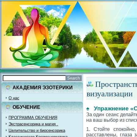
Пространст
АКАДЕМИЯ ЭЗОТЕРИКИ
визуализации
О нас
ОБУЧЕНИЕ
♠ Упражнение «С
За один сеанс делайт
ПРОГРАММА ОБУЧЕНИЯ
на ваш выбор из спис
Экстрасенсорика и магия .
1. Стойте спокойно
Целительство и биосенсорика
расставлены, глаза 
Классическая Космоэнергетика.