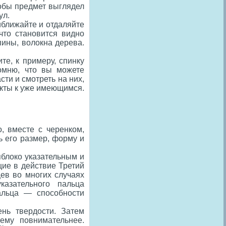
тобы предмет выглядел
ул.
иближайте и отдаляйте
 что становится видно
пины, волокна дерева.
те, к примеру, спинку
помню, что вы можете
ти и смотреть на них,
екты к уже имеющимся.
, вместе с черенком,
ь его размер, форму и
яблоко указательным и
щие в действие Третий
ев во многих случаях
азательного пальца
пальца — способности
ень твердости. Затем
ему повнимательнее.