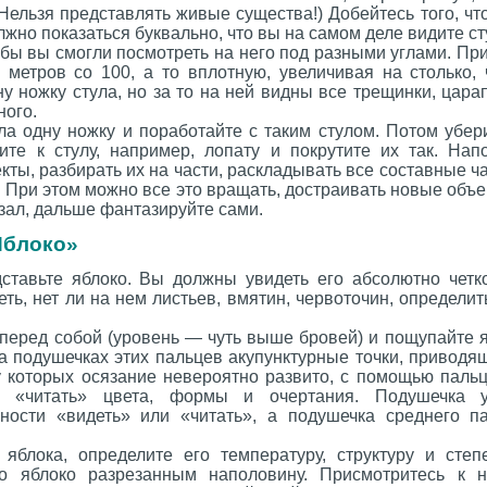
 (Нельзя представлять живые существа!) Добейтесь того, ч
лжно показаться буквально, что вы на самом деле видите ст
тобы вы смогли посмотреть на него под разными углами. Пр
о метров со 100, а то вплотную, увеличивая на столько,
дну ножку стула, но за то на ней видны все трещинки, цара
ного.
ла одну ножку и поработайте с таким стулом. Потом убери
ите к стулу, например, лопату и покрутите их так. На
ты, разбирать их на части, раскладывать все составные час
. При этом можно все это вращать, достраивать новые объ
зал, дальше фантазируйте сами.
Яблоко»
дставьте яблоко. Вы должны увидеть его абсолютно четко
ть, нет ли на нем листьев, вмятин, червоточин, определит
 перед собой (уровень — чуть выше бровей) и пощупайте 
а подушечках этих пальцев акупунктурные точки, приводя
у которых осязание невероятно развито, с помощью пальц
и «читать» цвета, формы и очертания. Подушечка ук
бности «видеть» или «читать», а подушечка среднего 
яблока, определите его температуру, структуру и степ
то яблоко разрезанным наполовину. Присмотритесь к н