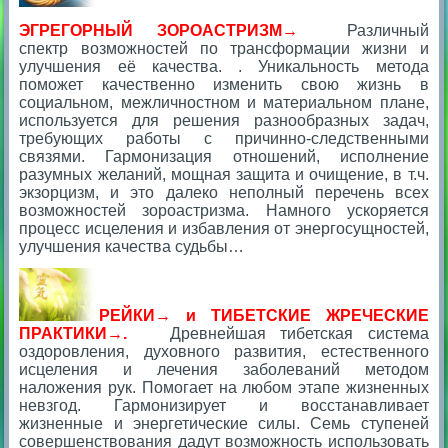
ЭГРЕГОРНЫЙ ЗОРОАСТРИЗМ→
Различный
спектр возможностей по трансформации жизни и
улучшения её качества. . Уникальность метода
поможет качественно изменить свою жизнь в
социальном, межличностном и материальном плане,
используется для решения разнообразных задач,
требующих работы с причинно-следственными
связями. Гармонизация отношений, исполнение
разумных желаний, мощная защита и очищение, в т.ч.
экзорцизм, и это далеко неполный перечень всех
возможностей зороастризма. Намного ускоряется
процесс исцеления и избавления от энергосущностей,
улучшения качества судьбы…
РЕЙКИ→
и
ТИБЕТСКИЕ ЖРЕЧЕСКИЕ
ПРАКТИКИ→
.
Древнейшая тибетская система
оздоровления, духовного развития, естественного
исцеления и лечения заболеваний методом
наложения рук. Помогает на любом этапе жизненных
невзгод. Гармонизирует и восстанавливает
жизненные и энергетические силы. Семь ступеней
совершенствования дадут возможность использовать