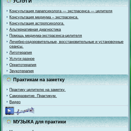
УСЛУГИ
Консультация парапсихолога — экстрасенса — целителя
Консультация медиума – экстрасенса.
Консультация астропсихолога.
Альтернативная диагностика
Помощь медиума-экстрасенса-целителя
Лечебно-оздоровительные, восстановительные и установочные
сеансы.
Литотерапия
Услуги разное
Орнитотерапия
Звукотерапия
Практикам на заметку
Практику целителю на заметку.
Саморазвитие. Практикум.
Видео
МУЗЫКА для практики