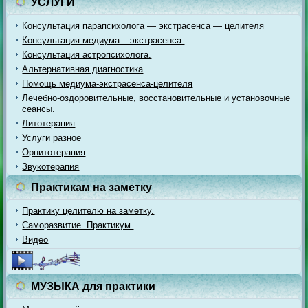
УСЛУГИ
Консультация парапсихолога — экстрасенса — целителя
Консультация медиума – экстрасенса.
Консультация астропсихолога.
Альтернативная диагностика
Помощь медиума-экстрасенса-целителя
Лечебно-оздоровительные, восстановительные и установочные
сеансы.
Литотерапия
Услуги разное
Орнитотерапия
Звукотерапия
Практикам на заметку
Практику целителю на заметку.
Саморазвитие. Практикум.
Видео
МУЗЫКА для практики