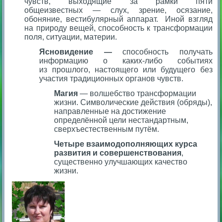
чувств, выходящие за рамки пяти
общеизвестных — слух, зрение, осязание,
обоняние, вестибулярный аппарат. Иной взгляд
на природу вещей, способность к трансформации
поля, ситуации, материи.
Ясновидение —
способность получать
информацию о каких-либо событиях
из прошлого, настоящего или будущего без
участия традиционных органов чувств.
Магия
— волшебство трансформации
жизни. Символические действия (обряды),
направленные на достижение
определённой цели нестандартным,
сверхъестественным путём.
Четыре взаимодополняющих курса
развития и совершенствования
,
существенно улучшающих качество
жизни.