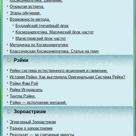
Космоэнергетика. Введение.
Открытая встреча.
Этапы обучения.
Возможности метода.
Буддийский (лечебный) блок
Космоэнергетика. Магический блок частот
Магистровский блок частот
Методичка по Космоэнергетике
Классическая Космоэнергетика. Статьи на тему
Рэйки
Рейки система естественного исцеления и гармонии.
История Рейки: Как выглядела Оригинальная Система Рейки?
Рэйки Фам Рэй
Рейки Иггдрасиль
Тантра Рэйки.
Рэйки — исполнение желаний.
Зороастризм
Эгрегорный Зороастризм
Разное о зороастризме
Результат — за считанные минуты