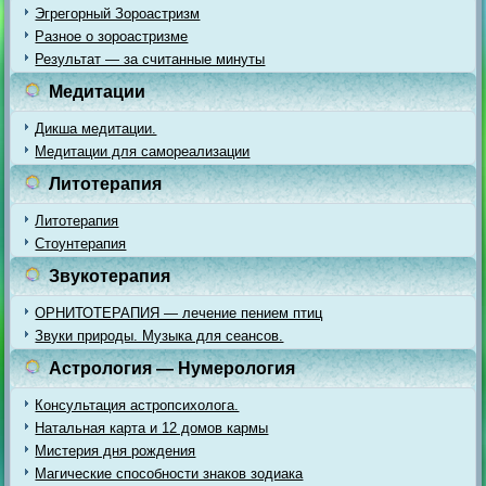
Эгрегорный Зороастризм
Разное о зороастризме
Результат — за считанные минуты
Медитации
Дикша медитации.
Медитации для самореализации
Литотерапия
Литотерапия
Стоунтерапия
Звукотерапия
ОРНИТОТЕРАПИЯ — лечение пением птиц
Звуки природы. Музыка для сеансов.
Астрология — Нумерология
Консультация астропсихолога.
Натальная карта и 12 домов кармы
Мистерия дня рождения
Магические способности знаков зодиака