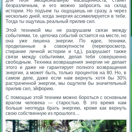
для тебя эмоциональную насыщенность, станет
безразличным, и его можно забросить на склад
истории. Но подъем ты ощущаешь не сразу, а через
несколько дней, когда энергия ассимилируется в тебе.
Тогда ты ощутишь реальный прилив сил.
Этой техникой мы не разрушаем связи между
событиями, т.е. цепочка событий остается на месте, но
она уже лишена энергии. По идее, техники,
проделанные в совокупности (перепросмотр,
стирание личной истории и т.д.), разрушают также
связи между событиями, делая тебя совершенно
свободным. Техника возвращения энергии не делает
этого и даже не гарантирует полного возвращения
энергии, а может быть, только процентов на 80. Но, в
самом деле, даже если нам вернуть хотя бы 30%
растраченной энергии, мы ощутили бы значительный
прилив сил, эйфорию.
С помощью этой техники можно бороться с основным
врагом человека — старостью. В это время нам
больше неоткуда брать энергию, кроме как вернуть
свою собственную из прошлого…