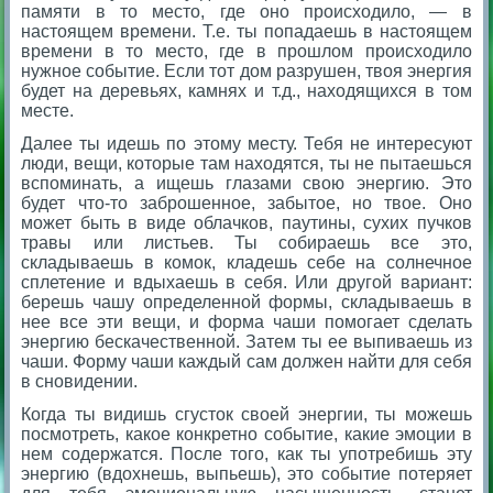
памяти в то место, где оно происходило, — в
настоящем времени. Т.е. ты попадаешь в настоящем
времени в то место, где в прошлом происходило
нужное событие. Если тот дом разрушен, твоя энергия
будет на деревьях, камнях и т.д., находящихся в том
месте.
Далее ты идешь по этому месту. Тебя не интересуют
люди, вещи, которые там находятся, ты не пытаешься
вспоминать, а ищешь глазами свою энергию. Это
будет что-то заброшенное, забытое, но твое. Оно
может быть в виде облачков, паутины, сухих пучков
травы или листьев. Ты собираешь все это,
складываешь в комок, кладешь себе на солнечное
сплетение и вдыхаешь в себя. Или другой вариант:
берешь чашу определенной формы, складываешь в
нее все эти вещи, и форма чаши помогает сделать
энергию бескачественной. Затем ты ее выпиваешь из
чаши. Форму чаши каждый сам должен найти для себя
в сновидении.
Когда ты видишь сгусток своей энергии, ты можешь
посмотреть, какое конкретно событие, какие эмоции в
нем содержатся. После того, как ты употребишь эту
энергию (вдохнешь, выпьешь), это событие потеряет