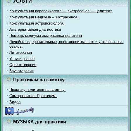
УСЛУГИ
Консультация парапсихолога — экстрасенса — целителя
Консультация медиума – экстрасенса.
Консультация астропсихолога.
Альтернативная диагностика
Помощь медиума-экстрасенса-целителя
Лечебно-оздоровительные, восстановительные и установочные
сеансы.
Литотерапия
Услуги разное
Орнитотерапия
Звукотерапия
Практикам на заметку
Практику целителю на заметку.
Саморазвитие. Практикум.
Видео
МУЗЫКА для практики