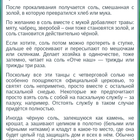
После прокаливания получается соль, смешанная с
золой, в которую превратился хлеб или мука.
По желанию в соль вместе с мукой добавляют травы:
мяту, чабрец, зверобой – они тоже становятся золой, и
соль становится действительно чёрной.
Если хотите, соль потом можно протереть в ступке,
дальше её просеивают и пересыпают по мешочкам
или склянкам. Делает хозяйка в одиночестве, тоже
затемно, читает на соль «Отче наш» — трижды или
трижды три раза.
Поскольку все эти танцы с четверговой солью не
особенно поощряются официальной церковью, то
святят соль неприметно, просто вместе с остальной
пасхальной снедью. Некоторые же предпочитают
просто взять соль с собой на пасхальную службу – за
пазуху, например. Отстоять службу в таком случае
придётся полностью.
Иногда чёрную соль, запекшуюся как камень, не
крошат, а зашивают целиком в полотно (белыми или
чёрными нитками) и кладут в какое-то место, где она
будет целый год защищать дом и всех в нём. Обычно