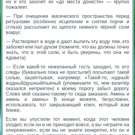
но и кто захочет их «до места донести» — крупно
пожалеет.
— При очищении магического пространства перед
ритуалами (особенно исцелении и снятии порчи и
сглаза) рассыпают из щепоти немного чёрной соли
вокруг.
— Растворяют в воде и дают выпить эту воду тем, кто
заболел или пал духом (помните, что вы должны точно
знать, что в этой соли, и быть уверены, что она не
ядовита)
— Если какой-то нежеланный гость заходил, то его
следы (буквально пока не простыли!) посыпают такой
солью, зашёптывая, например: «Такой-то, нудный/
жадный/душный/пьяный (упоминаете то, чем визитёр
оказался неприятен) к моему порогу забыл дорогу.
Слово моё сказано-такому-то сюда заказано. Аминь и
аминь и аминь» В конце можете, безусловно,
использовать тот закрывающий ключ, который вам
ближе.
Если вы упустили тот момент, когда этот человек
уходил, если он и не приходил вовсе, а вы «играете на
опережение», если вы не знаете конкретно, кто он и