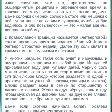
чаще свячёная, чем нет, приготовлена по
общепринятым рецептам и определённое время и,
конечно, её могут использовать не только ведьмы.
Даже солонки с чёрной солью на столе или мешочки с
ней, упрятанные по ларям и сундукам, «чтобы добро
водилось, а зло повывелось» — это «малая магия»,
доступная любому.
В православной традиции называется «четверговой»
солью, поскольку приготавливается в Чистый Четверг
(четверг Страстной недели). Далее эту соль святят в
храмах вместе с куличами и пасхами.
У многих бабушек такая соль будет и наружным, и
внутренним лекарством от любой хвори. Иногда ей
присаливают воду для купания детей. Чёрную соль
можно использовать против ссор в доме: положить в
суп (или любое блюдо которое раздаётся из одной –
практически ритуальной – посуды, супницы или котла).
Блюдо раздают всем в семье по старшинству с
ласковым словом. Жены кладут чёрную соль в еду,
чтобы муж съел да доволен был, на других не глядел,
но главное — не бранил и руки не поднимал.
Даже если скотина начинала болеть, хозяева
подсыпали в корм четверговую соль.