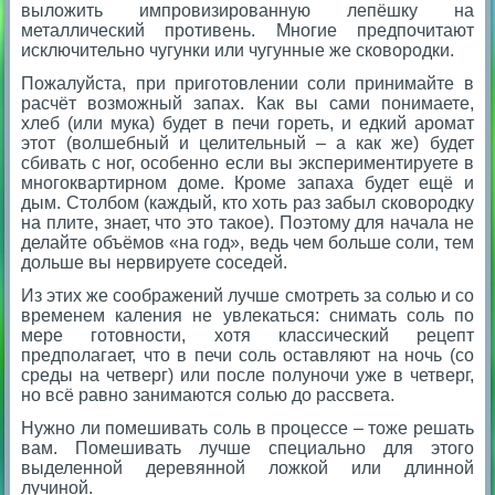
выложить импровизированную лепёшку на
металлический противень. Многие предпочитают
исключительно чугунки или чугунные же сковородки.
Пожалуйста, при приготовлении соли принимайте в
расчёт возможный запах. Как вы сами понимаете,
хлеб (или мука) будет в печи гореть, и едкий аромат
этот (волшебный и целительный – а как же) будет
сбивать с ног, особенно если вы экспериментируете в
многоквартирном доме. Кроме запаха будет ещё и
дым. Столбом (каждый, кто хоть раз забыл сковородку
на плите, знает, что это такое). Поэтому для начала не
делайте объёмов «на год», ведь чем больше соли, тем
дольше вы нервируете соседей.
Из этих же соображений лучше смотреть за солью и со
временем каления не увлекаться: снимать соль по
мере готовности, хотя классический рецепт
предполагает, что в печи соль оставляют на ночь (со
среды на четверг) или после полуночи уже в четверг,
но всё равно занимаются солью до рассвета.
Нужно ли помешивать соль в процессе – тоже решать
вам. Помешивать лучше специально для этого
выделенной деревянной ложкой или длинной
лучиной.