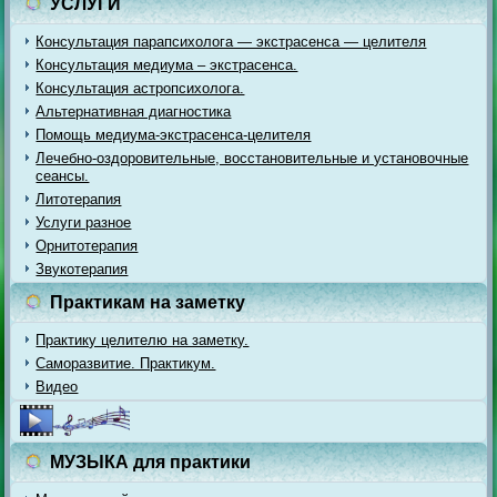
УСЛУГИ
Консультация парапсихолога — экстрасенса — целителя
Консультация медиума – экстрасенса.
Консультация астропсихолога.
Альтернативная диагностика
Помощь медиума-экстрасенса-целителя
Лечебно-оздоровительные, восстановительные и установочные
сеансы.
Литотерапия
Услуги разное
Орнитотерапия
Звукотерапия
Практикам на заметку
Практику целителю на заметку.
Саморазвитие. Практикум.
Видео
МУЗЫКА для практики