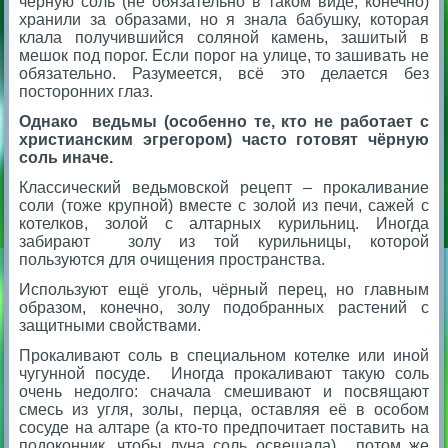
чёрную соль (не обязательно в таком виде, конечно)
хранили за образами, но я знала бабушку, которая
клала получившийся соляной камень, зашитый в
мешок под порог. Если порог на улице, то зашивать не
обязательно. Разумеется, всё это делается без
посторонних глаз.
Однако
ведьмы (особенно те, кто не работает с
христианским эгрегором) часто готовят чёрную
соль иначе.
Классический ведьмовской рецепт – прокаливание
соли (тоже крупной) вместе с золой из печи, сажей с
котелков, золой с алтарных курильниц. Иногда
забирают золу из той курильницы, которой
пользуются для очищения пространства.
Используют ещё уголь, чёрный перец, но главным
образом, конечно, золу подобранных растений с
защитными свойствами.
Прокаливают соль в специальном котелке или иной
чугунной посуде. Иногда прокаливают такую соль
очень недолго: сначала смешивают и посвящают
смесь из угля, золы, перца, оставляя её в особом
сосуде на алтаре (а кто-то предпочитает поставить на
подоконник, чтобы луна соль освещала), потом же