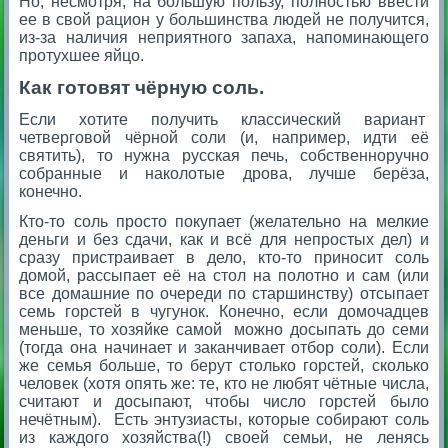
Но, несмотря, на большую пользу, полностью ввести
ее в свой рацион у большинства людей не получится,
из-за наличия неприятного запаха, напоминающего
протухшее яйцо.
Как готовят чёрную соль.
Если хотите получить классический вариант
четверговой чёрной соли (и, например, идти её
святить), то нужна русская печь, собственноручно
собранные и наколотые дрова, лучше берёза,
конечно.
Кто-то соль просто покупает (желательно на мелкие
деньги и без сдачи, как и всё для непростых дел) и
сразу пристраивает в дело, кто-то приносит соль
домой, рассыпает её на стол на полотно и сам (или
все домашние по очереди по старшинству) отсыпает
семь горстей в чугунок. Конечно, если домочадцев
меньше, то хозяйке самой можно досыпать до семи
(тогда она начинает и заканчивает отбор соли). Если
же семья больше, то берут столько горстей, сколько
человек (хотя опять же: те, кто не любят чётные числа,
считают и досыпают, чтобы число горстей было
нечётным). Есть энтузиасты, которые собирают соль
из каждого хозяйства(!) своей семьи, не ленясь