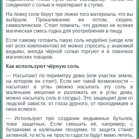
соединяют с солью и перетирают в ступке.
На ложку соли берут три ложки того материала, что вы
выбрали. Прокаливание же потом, скорее,
символическое. Стоит помнить, что далеко не всякая
магическая смесь годна для употребления в пищу.
Если самому готовить такую соль неудобно (негде или
нет всех компонентов) её можно спросить у знакомой
ведьмы, иногда чёрной солью торгуют и в лавочках
магических товаров.
Как используют чёрную соль
— Насыпают по периметру дома (или участка земли,
на котором он стоит). Если нет такой возможности –
насыпают в углы (можно насыпать эту соль в
маленькие мешочки и разложить их в углы дома,
можно насыпать соль в сосуды). Это защищает дом от
людской зависти, от глаза дурного, от проходимцев и
лиха всякого.
— Используют про создании ведьминых бутылок,
тоже защитных. Если смешать её, например, с
булавками и калёными гвоздями, то защита станет
активной, то есть не просто гадости будут мимо лететь,