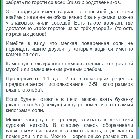
забрать по горсти со всех близких родственников.
Эта традиция имеет вариант с просьбой дать соли
взаймы: тогда её не обязательно брать у семьи, можно
у знакомых и/или соседей. Есть также вариант, где
достаточно «трёх горстей из-за трёх дверей» (то есть
из разных домов).
Имейте в виду, что мелкая поваренная соль не
подойдёт: ищите друзей, у которых водится именно
каменная соль.
Каменную соль крупного помола смешивают с ржаной
мукой или размоченным ржаным хлебом.
Пропорции от 1:1 до 1:2 (а в некоторых рецептах
предполагается использование 3-5! килограммов
ржаного хлеба).
Если будете готовить в печи, можно взять буханку
ржаного хлеба (свежую) и внутрь поместить тот самый
килограмм соли.
Можно завернуть в тряпицу, завязать в узел (или
суровой ниткой). В старину смесь оборачивали
капустными листьями и клали в лапоть, а уж лапоть
помещали в печь. Можно – хорошенько размешать и