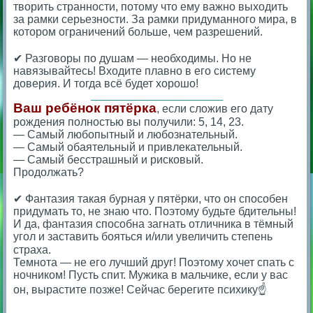
творить странности, потому что ему важно выходить
за рамки серьезности. За рамки придуманного мира, в
котором ограничений больше, чем разрешений.
⠀
✔ Разговоры по душам — необходимы. Но не
навязывайтесь! Входите плавно в его систему
доверия. И тогда всё будет хорошо!
___________________________
Ваш ребёнок пятёрка
, если сложив его дату
рождения полностью вы получили: 5, 14, 23.
— Самый любопытный и любознательный.
— Самый обаятельный и привлекательный.
— Самый бесстрашный и рисковый.
Продолжать?
⠀⠀
✔ Фантазия такая бурная у пятёрки, что он способен
придумать то, не знаю что. Поэтому будьте бдительны!
И да, фантазия способна загнать отличника в тёмный
угол и заставить бояться и/или увеличить степень
страха. ⠀
Темнота — не его лучший друг! Поэтому хочет спать с
ночником! Пусть спит. Мужика в мальчике, если у вас
он, вырастите позже! Сейчас берегите психику☝️
⠀