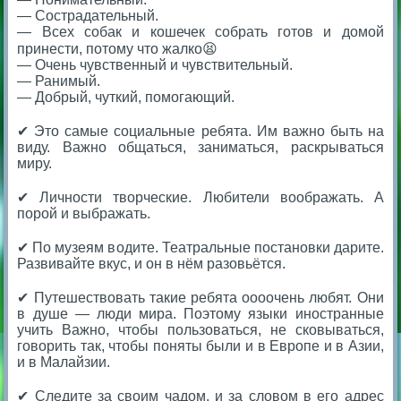
— Сострадательный.
— Всех собак и кошечек собрать готов и домой
принести, потому что жалко😫
— Очень чувственный и чувствительный.
— Ранимый.
— Добрый, чуткий, помогающий.
⠀
✔ Это самые социальные ребята. Им важно быть на
виду. Важно общаться, заниматься, раскрываться
миру.
⠀
✔ Личности творческие. Любители воображать. А
порой и выбражать.
⠀
✔ По музеям водите. Театральные постановки дарите.
Развивайте вкус, и он в нём разовьётся.
⠀
✔ Путешествовать такие ребята оооочень любят. Они
в душе — люди мира. Поэтому языки иностранные
учить Важно, чтобы пользоваться, не сковываться,
говорить так, чтобы поняты были и в Европе и в Азии,
и в Малайзии.
⠀
✔ Следите за своим чадом, и за словом в его адрес