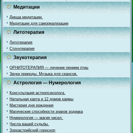
Медитации
Дикша медитации.
Медитации для самореализации
Литотерапия
Литотерапия
Стоунтерапия
Звукотерапия
ОРНИТОТЕРАПИЯ — лечение пением птиц
Звуки природы. Музыка для сеансов.
Астрология — Нумерология
Консультация астропсихолога.
Натальная карта и 12 домов кармы
Мистерия дня рождения
Магические способности знаков зодиака
Нумерология — магия чисел.
Числа вашей судьбы.
Зороастрийский гороскоп