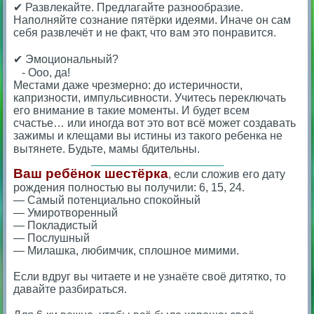
✔ Развлекайте. Предлагайте разнообразие.
Наполняйте сознание пятёрки идеями. Иначе он сам
себя развлечёт и не факт, что вам это понравится.
⠀
✔ Эмоциональный?
⠀- Ооо, да!
Местами даже чрезмерно: до истеричности,
капризности, импульсивности. Учитесь переключать
его внимание в такие моменты. И будет всем
счастье… или иногда вот это вот всё может создавать
зажимы и клещами вы истины из такого ребенка не
вытянете. Будьте, мамы бдительны.⠀
___________________________
Ваш ребёнок шестёрка
, если сложив его дату
рождения полностью вы получили: 6, 15, 24.
— Самый потенциально спокойный
— Умиротворенный
— Покладистый
— Послушный
— Милашка, любимчик, сплошное мимими.
⠀
Если вдруг вы читаете и не узнаёте своё дитятко, то
давайте разбираться.
⠀