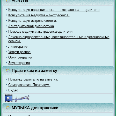
УСЛУГИ
Консультация парапсихолога — экстрасенса — целителя
Консультация медиума – экстрасенса.
Консультация астропсихолога.
Альтернативная диагностика
Помощь медиума-экстрасенса-целителя
Лечебно-оздоровительные, восстановительные и установочные
сеансы.
Литотерапия
Услуги разное
Орнитотерапия
Звукотерапия
Практикам на заметку
Практику целителю на заметку.
Саморазвитие. Практикум.
Видео
МУЗЫКА для практики