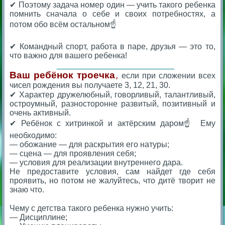
✔ Поэтому задача номер один — учить такого ребенка
помнить сначала о себе и своих потребностях, а
потом обо всём остальном☝️
⠀
✔ Командный спорт, работа в паре, друзья — это то,
что важно для вашего ребенка!
⠀__________________________
Ваш ребёнок троечка
,
если при сложении всех
чисел рождения вы получаете 3, 12, 21, 30.
✔ Характер дружелюбный, говорливый, талантливый,
остроумный, разносторонне развитый, позитивный и
очень активный.
✔ Ребёнок с хитринкой и актёрским даром☝️ Ему
необходимо:
— обожание — для раскрытия его натуры;
— сцена — для проявления себя;
— условия для реализации внутреннего дара.
Не предоставите условия, сам найдет где себя
проявить, но потом не жалуйтесь, что дитё творит не
знаю что.
⠀
Чему с детства такого ребенка нужно учить:
— Дисциплине;