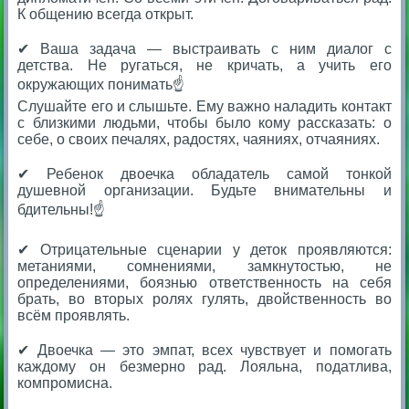
К общению всегда открыт.
⠀
✔ Ваша задача — выстраивать с ним диалог с
детства. Не ругаться, не кричать, а учить его
окружающих понимать☝️
Слушайте его и слышьте. Ему важно наладить контакт
с близкими людьми, чтобы было кому рассказать: о
себе, о своих печалях, радостях, чаяниях, отчаяниях.
⠀
✔ Ребенок двоечка обладатель самой тонкой
душевной организации. Будьте внимательны и
бдительны!☝️
⠀
✔ Отрицательные сценарии у деток проявляются:
метаниями, сомнениями, замкнутостью, не
определениями, боязнью ответственность на себя
брать, во вторых ролях гулять, двойственность во
всём проявлять.
⠀
✔ Двоечка — это эмпат, всех чувствует и помогать
каждому он безмерно рад. Лояльна, податлива,
компромисна.
⠀