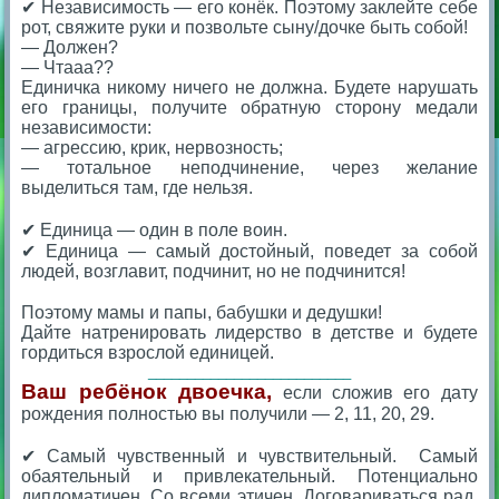
✔ Независимость — его конёк. Поэтому заклейте себе
рот, свяжите руки и позвольте сыну/дочке быть собой!
— Должен?
— Чтааа??
Единичка никому ничего не должна. Будете нарушать
его границы, получите обратную сторону медали
независимости:
— агрессию, крик, нервозность;
— тотальное неподчинение, через желание
выделиться там, где нельзя.
⠀
✔ Единица — один в поле воин.
✔ Единица — самый достойный, поведет за собой
людей, возглавит, подчинит, но не подчинится!
⠀
Поэтому мамы и папы, бабушки и дедушки!
Дайте натренировать лидерство в детстве и будете
гордиться взрослой единицей.
__________________________
Ваш ребёнок двоечка,
если сложив его дату
рождения полностью вы получили — 2, 11, 20, 29.
⠀⠀
✔ Самый чувственный и чувствительный. Самый
обаятельный и привлекательный. Потенциально
дипломатичен. Со всеми этичен. Договариваться рад.