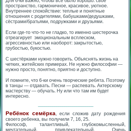
Для 6-ки важно, чтобы всё было хорошо: своё
пространство, гармоничное, красивое, уютное.
Внутреннее спокойствие: теплые и понятные
отношения с родителями, бабушками/дедушками,
сёстрами/братьями, подружками и друзьями.
⠀
Если где-то что-то не гладко, то именно шестерочка
отреагирует эмоциональным всплеском,
агрессивностью или наоборот: закрытостью,
грубостью, букостью.
⠀
С шестёрками нужно говорить. Объяснять жизнь на
четких, житейских примерах. Не нужно философии —
нужно просто, понятно, приятно и доступно.
⠀
И помните, что 6-ки очень творческие ребята. Поэтому
в танцы — отдавать. Песни — распевать. Актерскому
мастерству — обучать. Ну или что там им будет
интересно.
___________________________
Ребёнок семёрка
, если сложив дату рождения
своего ребенка, вы получили 7, 16, 25.
Философ, талантливый, глубокомысленный,
мечтательный, привлекательный. Очень