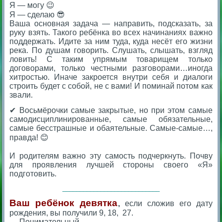
Я — могу 😉
Я — сделаю 😎
Ваша основная задача — направить, подсказать, за
руку взять. Такого ребёнка во всех начинаниях важно
поддержать. Идите за ним туда, куда несёт его жизни
река. По душам говорить. Слушать, слышать, взгляд
ловить! С таким упрямым товарищем только
договорами, только честными разговорами…иногда
хитростью. Иначе закроется внутри себя и диалоги
строить будет с собой, не с вами! И поминай потом как
звали.
✔ Восьмёрочки самые закрытые, но при этом самые
самодисциплинированные, самые обязательные,
самые бесстрашные и обаятельные. Самые-самые…,
правда! 😊
⠀
И родителям важно эту самость подчеркнуть. Почву
для проявления лучшей стороны своего «Я»
подготовить.
____________________________
Ваш ребёнок девятка
,
если сложив его дату
рождения, вы получили 9, 18, 27.
— Понимательный.