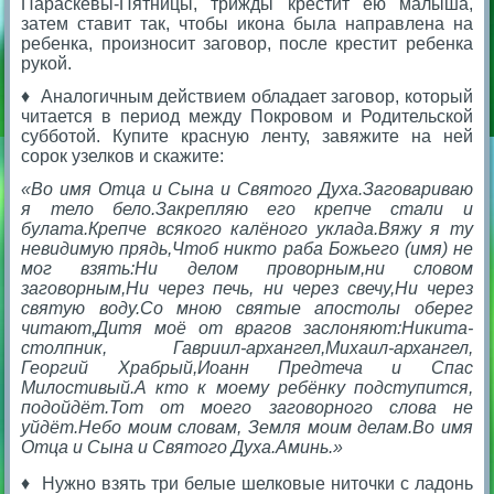
Параскевы-Пятницы, трижды крестит ею малыша,
затем ставит так, чтобы икона была направлена на
ребенка, произносит заговор, после крестит ребенка
рукой.
♦ Аналогичным действием обладает заговор, который
читается в период между Покровом и Родительской
субботой. Купите красную ленту, завяжите на ней
сорок узелков и скажите:
«Во имя Отца и Сына и Святого Духа.Заговариваю
я тело бело.Закрепляю его крепче стали и
булата.Крепче всякого калёного уклада.Вяжу я ту
невидимую прядь,Чтоб никто раба Божьего (имя) не
мог взять:Ни делом проворным,ни словом
заговорным,Ни через печь, ни через свечу,Ни через
святую воду.Со мною святые апостолы оберег
читают,Дитя моё от врагов заслоняют:Никита-
столпник, Гавриил-архангел,Михаил-архангел,
Георгий Храбрый,Иоанн Предтеча и Спас
Милостивый.А кто к моему ребёнку подступится,
подойдёт.Тот от моего заговорного слова не
уйдёт.Небо моим словам, Земля моим делам.Во имя
Отца и Сына и Святого Духа.Аминь.»
♦ Нужно взять три белые шелковые ниточки с ладонь