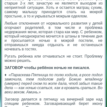
старше 2-х лет, зачастую не является выходом из
неприятной ситуации. Хоть и остается матрац сухим,
самому малышу приходится спать на мокрой
простыне, а то и укрываться мокрым одеялом.
Любые отклонения от нормального развития у детей
огорчают родителей, в том числе и проблема
недержания мочи, которая стара как мир. С ребенком,
который неоднократно мочится в штаны в течение дня
и просыпается ночью в мокрой постели, не
отправишься никуда отдыхать и не останешься
ночевать в гостях.
Ругать ребенка или отчаиваться не стоит. Проблему
можно решить.
ЗАГОВОР чтобы ребёнок ночью не писался.
♦ «Параскева-Пятница по полю ходила, в росе подол
замочила, тем подолом рабу Божию младенцу
(имярек) перед сном по жопе дала, чтоб забыл такие
дела — как ночью ссаться, как в кровать сраться. Во
веки веком. Аминь.»
Заговор делается в пятницу на вечерней заре над
спящим ребенком. Заговаривающий берет икону