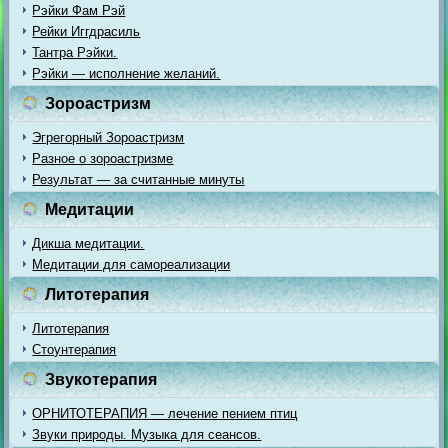
Рэйки Фам Рэй
Рейки Иггдрасиль
Тантра Рэйки.
Рэйки — исполнение желаний.
Зороастризм
Эгрегорный Зороастризм
Разное о зороастризме
Результат — за считанные минуты
Медитации
Дикша медитации.
Медитации для самореализации
Литотерапия
Литотерапия
Стоунтерапия
Звукотерапия
ОРНИТОТЕРАПИЯ — лечение пением птиц
Звуки природы. Музыка для сеансов.