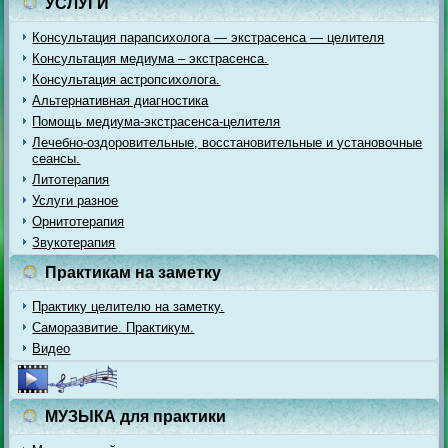
УСЛУГИ
Консультация парапсихолога — экстрасенса — целителя
Консультация медиума – экстрасенса.
Консультация астропсихолога.
Альтернативная диагностика
Помощь медиума-экстрасенса-целителя
Лечебно-оздоровительные, восстановительные и установочные
сеансы.
Литотерапия
Услуги разное
Орнитотерапия
Звукотерапия
Практикам на заметку
Практику целителю на заметку.
Саморазвитие. Практикум.
Видео
МУЗЫКА для практики