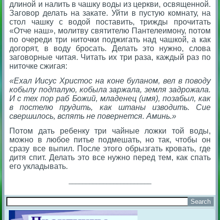
длиной и налить в чашку воды из церкви, освященной.
Заговор делать на закате. Уйти в пустую комнату, на
стол чашку с водой поставить, трижды прочитать
«Отче наш», молитву святителю Пантелеимону, потом
по очереди три ниточки поджигать над чашкой, а как
догорят, в воду бросать. Делать это нужно, слова
заговорные читая. Читать их три раза, каждый раз по
ниточке сжигая:
«Ехал Иисус Христос на коне буланом, вел в поводу
кобылу подпалую, кобыла заржала, земля задрожала.
И с тех пор раб Божий, младенец (имя), позабыл, как
в постелю прудить, как штаны изводить. Сие
свершилось, вспять не повернется. Аминь.»
Потом дать ребенку три чайные ложки той воды,
можно в любое питье подмешать, но так, чтобы он
сразу все выпил. После этого обрызгать кровать, где
дитя спит. Делать это все нужно перед тем, как спать
его укладывать.
________________________