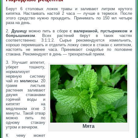
Берут 6 столовых ложек травы и заливают литром крутого
кипятка. Настаивать настой 2 часа — лучше в термосе. После
этого средство нужно процедить. Принимать по 150 мл четыре
раза на день.
2.
Душицу
можно пить в сборе
с валерианой, пустырником и
боярышником
. Всех растений берут в таких частях
соответственно: 3:1:1:2. Сырье рекомендуется измельчить,
хорошо перемешать и отделить ложку смеси в стакан с кипятком,
настоять не менее часа. Принимают снадобье по половине
стакана. Рекомендуют в день — трехкратный прием.
3. Улучшит аппетит,
уберет тошноту,
нормализует
нервную систему
чай из
мелиссы
. 20
грамм листьев
растения заливают
двумя стаканами
горячей воды и
кипятят на
медленном огне 3
минуты. Такой отвар
можно пить по
одному стакану
Мята
утром и вечером.
К чему может