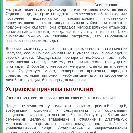
Заболевание
желудка чаще всего происходит из-за неправильного питания.
Однако люди, которые попадают в стрессовую обстановку или
постоянно подвергаются чрезвычайному умственному
переутомлению — также могут испытывать боль или тяжесть в
подложечной области, они страдают непроизвольной отрыжкой,
пониженным аппетитом, иногда часто чувствуют тошноту. Такие
симптомы обычно не связаны гастритом, это заболевание
называют неврозом желудка.
Лечение такого недуга заключается, прежде всего, в ограничении
нагрузок, особенно эмоциональных и умственных, в соблюдении
строгой диеты. Медицинские препараты подбирают так, чтобы
нормализовать нервную систему, сон, снизить болевые ощущения
и спазмы. В борьбе с неврозом желудка полезно пить свежие
соки. Существует много, проверенных временем, народных
средств, которые выполнят необходимые для выздоровления
лечебные функции, без вреда для здоровья.
Устраняем причины патологии
Известно множество причин возникновения этого состояния.
Чаще встречается у слишком занятых работой людей,
возбудимых, склонных к сексуальным или социальным
эксцессам. Пациенты, склонные к беспокойству служебными или
семейными делами, впадающие в отчаяние и длительную
меланхолию, чаще имеют невроз желудка, чем спокойные и
уравновешенные люди. Истерические и неврастенические
пациенты часто обеспокоены нервной диспепсией.