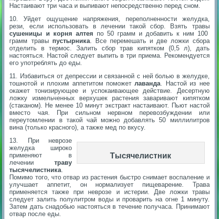
Настаивают три часа и выпивают непосредственно перед сном.
10. Уйдет ощущение напряжения, переполненности желудка,
рези, если использовать в лечении такой сбор. Взять травы
сушеницы и корня алтея
по 50 грамм и добавить к ним 100
грамм травы
пустырника
. Все перемешать и две ложки сбора
отделить в термос. Залить сбор трав кипятком (0,5 л), дать
настояться. Настой следует выпить в три приема. Рекомендуется
его употреблять до еды.
11. Избавиться от депрессии и связанной с ней болью в желудке,
тошнотой и плохим аппетитом поможет
лаванда
. Настой из нее
окажет тонизирующее и успокаивающее действие. Десертную
ложку измельченных верхушек растения заваривают кипятком
(стаканом). Не менее 10 минут экстракт настаивают. Пьют настой
вместо чая. При сильном нервном перевозбуждении или
переутомлении в такой чай можно добавлять 50 миллилитров
вина (только красного), а также мед по вкусу.
13. При неврозе
желудка широко
применяют в
Тысячелистник
лечении
траву
тысячелистника
.
Помимо того, что отвар из растения быстро снимает воспаление и
улучшает аппетит, он нормализует пищеварение. Трава
применяется также при неврозе и истерии. Две ложки травы
следует залить полулитром воды и проварить на огне 1 минуту.
Затем дать снадобью настояться в течение получаса. Принимают
отвар после еды.