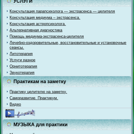
УСЛУГИ
Консультация парапсихолога — экстрасенса — целителя
Консультация медиума – экстрасенса.
Консультация астропсихолога.
Альтернативная диагностика
Помощь медиума-экстрасенса-целителя
Лечебно-оздоровительные, восстановительные и установочные
сеансы.
Литотерапия
Услуги разное
Орнитотерапия
Звукотерапия
Практикам на заметку
Практику целителю на заметку.
Саморазвитие. Практикум.
Видео
МУЗЫКА для практики