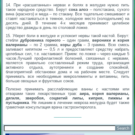
14. При «расшатанных» нервах и болях в желудке нужно пить
такое народное средство. Берут
сока алоэ
– полстакана, сухого
вина (красного) и меда – по стакану. Все тщательно смешивают и
ставят настаиваться в темное, холодное место (холодильник) на
десять дней. В течение 4-х месяцев принимают целебное
средство дважды в день по столовой ложке.
15. Уберет боли в желудке и успокоит нервы такой настой. Берут:
стебли
дубровника горного
– один грамм,
вероники и корня
валерианы
– по 2 грамма,
коры дуба
– 3 грамма. Всю смесь
заливают кипятком — 0,5 л и предоставляют средству набрать
целебных сил, т.е. настаивают. Прием: по ложке – через каждые 5
часов.Лучшей профилактикой болезней, связанных с нервами,
является правильно составленный режим труда, организация
активного отдыха, аутотренинги и создание спокойной,
благоприятной обстановки дома и на рабочем месте. Следует
принимать все необходимые микроэлементы и витамины, пить
больше овощных и фруктовых соков.
Полезно принимать расслабляющие ванны с настоями или
отварами таких лекарственных трав:
аира, корня валерианы,
дягиля, зверобоя, соцветий липы, кипрея, пижмы и
пустырника
. Не лишним в лечении невроза желудка будет также
грамотная консультация врача гастроэнтеролога.
_____________