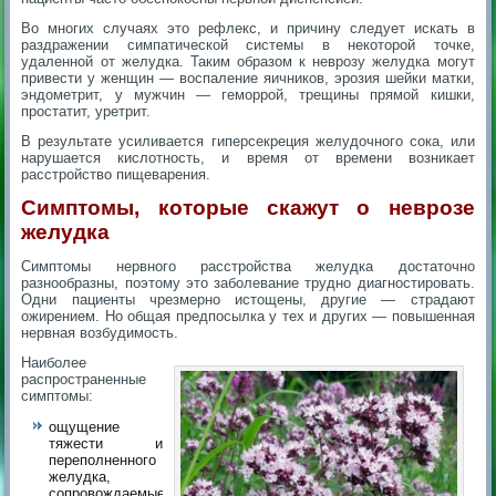
Во многих случаях это рефлекс, и причину следует искать в
раздражении симпатической системы в ​​некоторой точке,
удаленной от желудка. Таким образом к неврозу желудка могут
привести у женщин — воспаление яичников, эрозия шейки матки,
эндометрит, у мужчин — геморрой, трещины прямой кишки,
простатит, уретрит.
В результате усиливается гиперсекреция желудочного сока, или
нарушается кислотность, и время от времени возникает
расстройство пищеварения.
Симптомы, которые скажут о неврозе
желудка
Симптомы нервного расстройства желудка достаточно
разнообразны, поэтому это заболевание трудно диагностировать.
Одни пациенты чрезмерно истощены, другие — страдают
ожирением. Но общая предпосылка у тех и других — повышенная
нервная возбудимость.
Наиболее
распространенные
симптомы:
ощущение
тяжести и
переполненного
желудка,
сопровождаемые