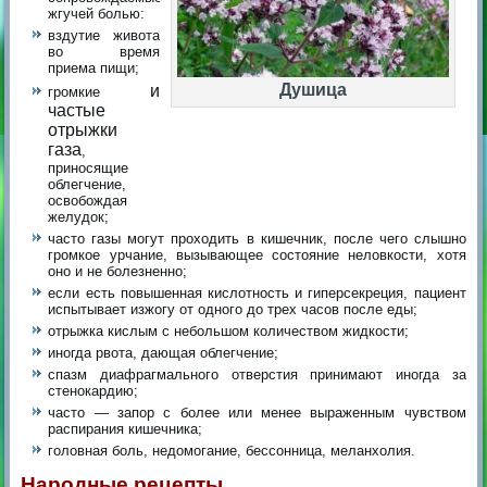
жгучей болью:
вздутие живота
во время
приема пищи;
Душица
и
громкие
частые
отрыжки
газа
,
приносящие
облегчение,
освобождая
желудок;
часто газы могут проходить в кишечник, после чего слышно
громкое урчание, вызывающее состояние неловкости, хотя
оно и не болезненно;
если есть повышенная кислотность и гиперсекреция, пациент
испытывает изжогу от одного до трех часов после еды;
отрыжка кислым с небольшом количеством жидкости;
иногда рвота, дающая облегчение;
спазм диафрагмального отверстия принимают иногда за
стенокардию;
часто — запор с более или менее выраженным чувством
распирания кишечника;
головная боль, недомогание, бессонница, меланхолия.
Народные рецепты