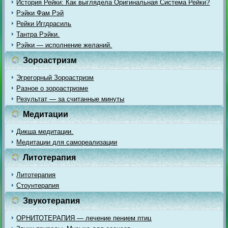
История Рейки: Как выглядела Оригинальная Система Рейки?
Рэйки Фам Рэй
Рейки Иггдрасиль
Тантра Рэйки.
Рэйки — исполнение желаний.
Зороастризм
Эгрегорный Зороастризм
Разное о зороастризме
Результат — за считанные минуты
Медитации
Дикша медитации.
Медитации для самореализации
Литотерапия
Литотерапия
Стоунтерапия
Звукотерапия
ОРНИТОТЕРАПИЯ — лечение пением птиц