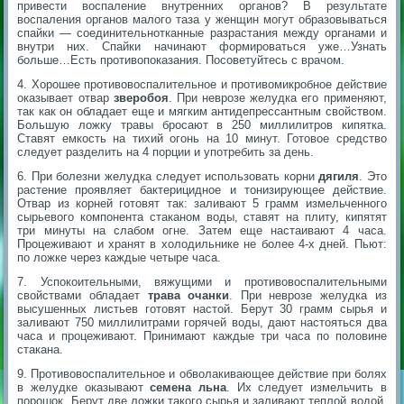
привести воспаление внутренних органов? В результате
воспаления органов малого таза у женщин могут образовываться
спайки — соединительнотканные разрастания между органами и
внутри них. Спайки начинают формироваться уже…Узнать
больше…Есть противопоказания. Посоветуйтесь с врачом.
4. Хорошее противовоспалительное и противомикробное действие
оказывает отвар
зверобоя
. При неврозе желудка его применяют,
так как он обладает еще и мягким антидепрессантным свойством.
Большую ложку травы бросают в 250 миллилитров кипятка.
Ставят емкость на тихий огонь на 10 минут. Готовое средство
следует разделить на 4 порции и употребить за день.
6. При болезни желудка следует использовать корни
дягиля
. Это
растение проявляет бактерицидное и тонизирующее действие.
Отвар из корней готовят так: заливают 5 грамм измельченного
сырьевого компонента стаканом воды, ставят на плиту, кипятят
три минуты на слабом огне. Затем еще настаивают 4 часа.
Процеживают и хранят в холодильнике не более 4-х дней. Пьют:
по ложке через каждые четыре часа.
7. Успокоительными, вяжущими и противовоспалительными
свойствами обладает
трава очанки
. При неврозе желудка из
высушенных листьев готовят настой. Берут 30 грамм сырья и
заливают 750 миллилитрами горячей воды, дают настояться два
часа и процеживают. Принимают каждые три часа по половине
стакана.
9. Противовоспалительное и обволакивающее действие при болях
в желудке оказывают
семена льна
. Их следует измельчить в
порошок. Берут две ложки такого сырья и заливают теплой водой.