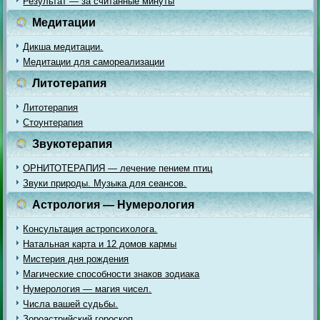
Результат — за считанные минуты
Медитации
Дикша медитации.
Медитации для самореализации
Литотерапия
Литотерапия
Стоунтерапия
Звукотерапия
ОРНИТОТЕРАПИЯ — лечение пением птиц
Звуки природы. Музыка для сеансов.
Астрология — Нумерология
Консультация астропсихолога.
Натальная карта и 12 домов кармы
Мистерия дня рождения
Магические способности знаков зодиака
Нумерология — магия чисел.
Числа вашей судьбы.
Зороастрийский гороскоп