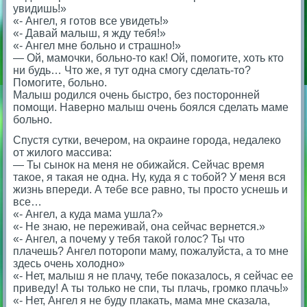
увидишь!»
«- Ангел, я готов все увидеть!»
«- Давай малыш, я жду тебя!»
«- Ангел мне больно и страшно!»
— Ой, мамочки, больно-то как! Ой, помогите, хоть кто
ни будь… Что же, я тут одна смогу сделать-то?
Помогите, больно.
Малыш родился очень быстро, без посторонней
помощи. Наверно малыш очень боялся сделать маме
больно.
Спустя сутки, вечером, на окраине города, недалеко
от жилого массива:
— Ты сынок на меня не обижайся. Сейчас время
такое, я такая не одна. Ну, куда я с тобой? У меня вся
жизнь впереди. А тебе все равно, ты просто уснешь и
все…
«- Ангел, а куда мама ушла?»
«- Не знаю, не переживай, она сейчас вернется.»
«- Ангел, а почему у тебя такой голос? Ты что
плачешь? Ангел поторопи маму, пожалуйста, а то мне
здесь очень холодно»
«- Нет, малыш я не плачу, тебе показалось, я сейчас ее
приведу! А ты только не спи, ты плачь, громко плачь!»
«- Нет, Ангел я не буду плакать, мама мне сказала,