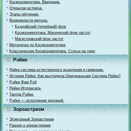
Космоэнергетика. Введение.
Открытая встреча.
Этапы обучения.
Возможности метода.
Буддийский (лечебный) блок
Космоэнергетика. Магический блок частот
Магистровский блок частот
Методичка по Космоэнергетике
Классическая Космоэнергетика. Статьи на тему
Рэйки
Рейки система естественного исцеления и гармонии.
История Рейки: Как выглядела Оригинальная Система Рейки?
Рэйки Фам Рэй
Рейки Иггдрасиль
Тантра Рэйки.
Рэйки — исполнение желаний.
Зороастризм
Эгрегорный Зороастризм
Разное о зороастризме