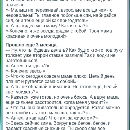
плачет.»
«- Малыш не переживай, взрослые всегда чем-то
недовольны! Ты главное побольше спи, набирайся
сил, они тебе еще ой как пригодятся!»
«- А ты видел мою маму? Какая она?»
«-Конечно, я же всегда рядом с тобой! Твоя мама
красивая и очень молодая!»
Прошло еще 3 месяца.
— Ну, что ты будешь делать? Как будто кто-то под руку
толкает, уже второй стакан разлила! Так и водки не
наготовишься!
«- Ангел, ты здесь?»
«- Конечно здесь.»
«- Что-то сегодня совсем маме плохо. Целый день
плачет и ругается сама с собой!»
«- А ты не обращай внимания. Не готов еще, белый
свет увидеть?»
«- Кажется, уже готов, но очень боюсь. А вдруг мама
еще сильнее расстроится, когда меня увидит?»
«- Что ты, она обязательно обрадуется! Разве можно
не полюбить такого малыша, как ты?»
«- Ангел, а как там? Что там, за животом?»
«- Здесь сейчас зима. Вокруг все белое, белое, и
падают красивые снежинки. Ты скоро сам все