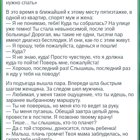
нужно спать»
В это время в ближайшей к этому месту пятиэтажке, в
одной из квартир, спорят муж и жена:
— Я не понимаю, тебя! Куда ты собралась? На улице
уже темно! Ты стала невыносимой, после этой
больницы! Дорогая, мы такие не одни, тысячи пар
имеют диагноз бесплодия. И они, как-то с этим живут.
— Я прошу, тебя пожалуйста, оденься и пошли!
— Куда?
— Я не знаю, куда! Просто чувствую, что я должна
куда-то пойти! Поверь мне, пожалуйста!
— Хорошо, последний раз! Слышишь, последний раз
я иду у тебя на поводу!
Из подъезда вышла пара. Впереди шла быстрым
шагом женщина. За следом шел мужчина.
— Любимая, у меня такое ощущение, что ты идешь, по
заранее выбранному маршруту.
— Ты не поверишь, но меня кто-то ведет за руку.
— Ты меня пугаешь. Обещай завтра целый день
провести в постели. Я позвоню твоему врачу!
— Тише… ты слышишь, кто-то плачет?
— Да с той стороны, доносится, плачь ребенка!
«- Малыш, плачь громче! Твоя мама заблудилась, но
скоро тебя найдет!»