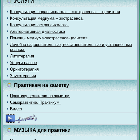
УСЛУГИ
Консультация парапсихолога — экстрасенса — целителя
Консультация медиума – экстрасенса.
Консультация астропсихолога.
Альтернативная диагностика
Помощь медиума-экстрасенса-целителя
Лечебно-оздоровительные, восстановительные и установочные
сеансы.
Литотерапия
Услуги разное
Орнитотерапия
Звукотерапия
Практикам на заметку
Практику целителю на заметку.
Саморазвитие. Практикум.
Видео
МУЗЫКА для практики