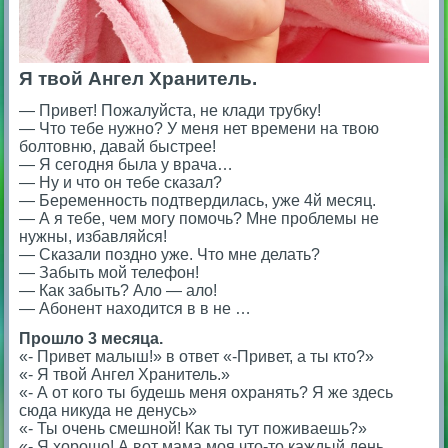
Я твой Ангел Хранитель.
— Привет! Пожалуйста, не клади трубку!
— Что тебе нужно? У меня нет времени на твою
болтовню, давай быстрее!
— Я сегодня была у врача…
— Ну и что он тебе сказал?
— Беременность подтвердилась, уже 4й месяц.
— А я тебе, чем могу помочь? Мне проблемы не
нужны, избавляйся!
— Сказали поздно уже. Что мне делать?
— Забыть мой телефон!
— Как забыть? Ало — ало!
— Абонент находится в в не …
Прошло 3 месяца.
«- Привет малыш!» в ответ «-Привет, а ты кто?»
«- Я твой Ангел Хранитель.»
«- А от кого ты будешь меня охранять? Я же здесь
сюда никуда не денусь»
«- Ты очень смешной! Как ты тут поживаешь?»
«- Я хорошо! А вот мама моя что-то каждый день