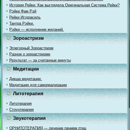
История Рейки: Как выглядела Оригинальная Система Рейки?
Рэйки Фам Рэй
Рейки Иггдрасиль
Тантра Рэйки.
Рэйки — исполнение желаний.
Зороастризм
Эгрегорный Зороастризм
Разное о зороастризме
Результат — за считанные минуты
Медитации
Дикша медитации.
Медитации для самореализации
Литотерапия
Литотерапия
Стоунтерапия
Звукотерапия
ОРНИТОТЕРАПИЯ — лечение пением птиц