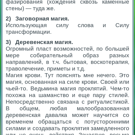
фазирования (хождения сквозь каменные
стены) — туда же.
2) Заговорная магия.
Использующая силу слова и Силу
трансформации.
3) Деревенская магия.
Огромный пласт возможностей, по большей
мере собирательный образ разных
направлений, в т.ч. бытовая, воскотерапия,
траволечение, приметы и т.д.
Магия крови. Тут пояснять мне нечего. Это
магия, основанная на силе крови. Своей или
чьей-то. Ведьмина магия проклятий. Чем-то
похожа на шаманство и еще пару стилей.
Непосредственно связана с ритуалистикой.
В общем, любая малообразованная
деревенская давалка может научится со
временем обращаться с потусторонними
силами и создавать проклятия замедленного
или не очень действия. Зачастую, весьма