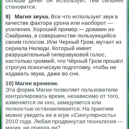
больше денег он использует, тем сильнее
становится.
9)
Магия звука.
Все что использует звук в
качестве фактора урона или наоборот —
усиления. Хороший пример — довакин из
Скайрима, в совершенстве пользующийся
своим голосом. Или Черный Гром, мутант из
сериала Нелюди. Который имеет
разрушительный гиперзвуковой голос,
настолько громкий, что Чёрный Гром прошёл
строгую психическую подготовку, чтобы не
издавать звука, даже во сне.
10) Магия времени.
Эта форма Магии позволяет пользователю
контролировать время, независимо от того,
изменяется ли оно, замедляется или
полностью останавливается. На практике
можно увидеть ее в игре «Сингулярность»
2010 года. Любая продвинутая технология —
магия, не правда ли?