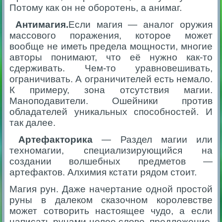
Потому как он не оборотень, а анимаг.
Антимагия.
Если магия — аналог оружия
массового поражения, которое может
вообще не иметь предела мощности, многие
авторы понимают, что её нужно как-то
сдерживать. Чем-то уравновешивать,
ограничивать. А ограничителей есть немало.
К примеру, зона отсутствия магии.
Маноподавители. Ошейники против
обладателей уникальных способностей. И
так далее.
Артефакторика
— Раздел магии или
техномагии, специализирующийся на
создании волшебных предметов —
артефактов. Алхимия кстати рядом стоит.
Магия рун. Даже начертание одной простой
руны в далеком сказочном королевстве
может сотворить настоящее чудо, а если
написать рунами целое слово, предложение,