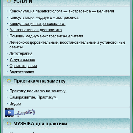
УСЛУГИ
Консультация парапсихолога — экстрасенса — целителя
Консультация медиума – экстрасенса.
Консультация астропсихолога.
Альтернативная диагностика
Помощь медиума-экстрасенса-целителя
Лечебно-оздоровительные, восстановительные и установочные
сеансы.
Литотерапия
Услуги разное
Орнитотерапия
Звукотерапия
Практикам на заметку
Практику целителю на заметку.
Саморазвитие. Практикум.
Видео
МУЗЫКА для практики