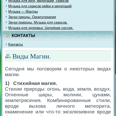
Музыка для йоги, медитации, сеансов
Музыка для сеансов рейки и медитаций
Музыка — Мантры
Звуки пироды. Орнитотерапия
Звуки природы. Музыка для сеансов.
Музыка для здоровья. Целебная сессия.
КОНТАКТЫ
Контакты
Виды Магии.
Сегодня мы поговорим о некоторых видах
магии.
1) Стихийная магия.
Стихии природы: огонь, вода, земля, воздух.
Огненные шары, молнии, цунами,
землетрясения. Комбинированные стили,
вроде вызова личного метеорита,
окаменение или что-то эксклюзивное вроде